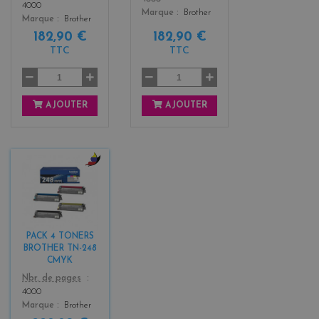
4000
Marque
Brother
Marque
Brother
182,90 €
182,90 €
TTC
TTC
AJOUTER
AJOUTER
b
l
a
c
k
PACK 4 TONERS
+
BROTHER TN-248
3
CMYK
Color
Nbr. de pages
4000
Marque
Brother