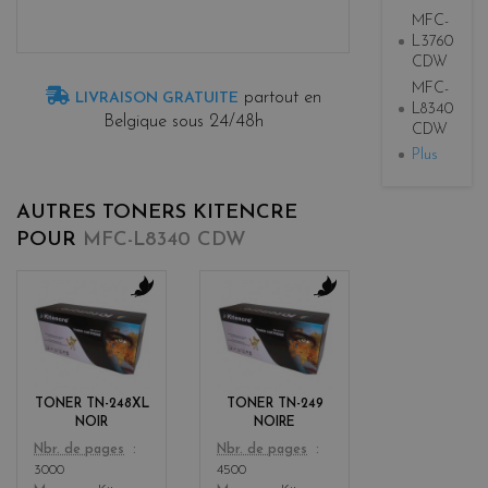
MFC-
L3760
CDW
MFC-
partout en
LIVRAISON GRATUITE
L8340
Belgique sous 24/48h
CDW
Plus
AUTRES TONERS KITENCRE
POUR
MFC-L8340 CDW
b
b
l
l
a
a
c
c
k
k
TONER TN-248XL
TONER TN-249
NOIR
NOIRE
Color
Color
Nbr. de pages
Nbr. de pages
3000
4500