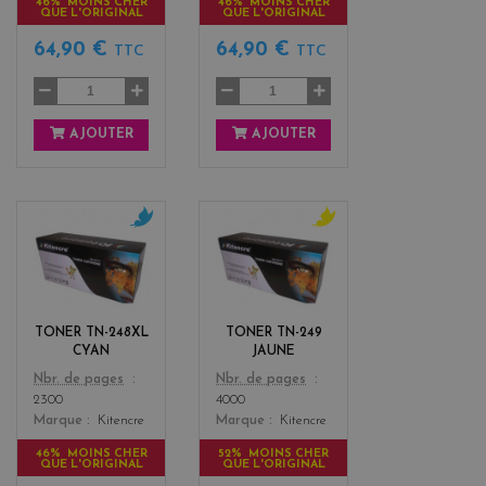
46% MOINS CHER
46% MOINS CHER
QUE L'ORIGINAL
QUE L'ORIGINAL
64,90 €
64,90 €
TTC
TTC
AJOUTER
AJOUTER
c
y
y
e
a
l
n
l
o
TONER TN-248XL
TONER TN-249
w
CYAN
JAUNE
Color
Color
Nbr. de pages
Nbr. de pages
2300
4000
Marque
Kitencre
Marque
Kitencre
46% MOINS CHER
52% MOINS CHER
QUE L'ORIGINAL
QUE L'ORIGINAL