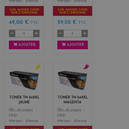
Marque
Kitencre
Marque
Kitencre
54% MOINS CHER
53% MOINS CHER
QUE L'ORIGINAL
QUE L'ORIGINAL
49,00 €
59,50 €
TTC
TTC
AJOUTER
AJOUTER
y
m
e
a
l
g
l
e
o
n
TONER TN-248XL
TONER TN-248XL
w
t
JAUNE
MAGENTA
a
Color
Color
Nbr. de pages
Nbr. de pages
2300
2300
Marque
Kitencre
Marque
Kitencre