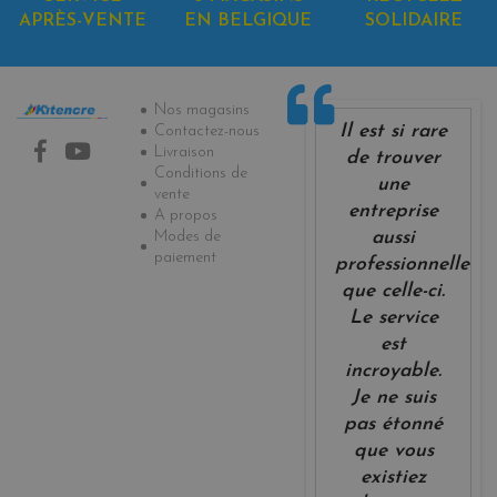
APRÈS-VENTE
EN BELGIQUE
SOLIDAIRE
Informations
Nos magasins
Il est si rare
Contactez-nous
Livraison
de trouver
Conditions de
une
vente
entreprise
A propos
Modes de
aussi
paiement
professionnelle
que celle-ci.
Le service
est
incroyable.
Je ne suis
pas étonné
que vous
existiez