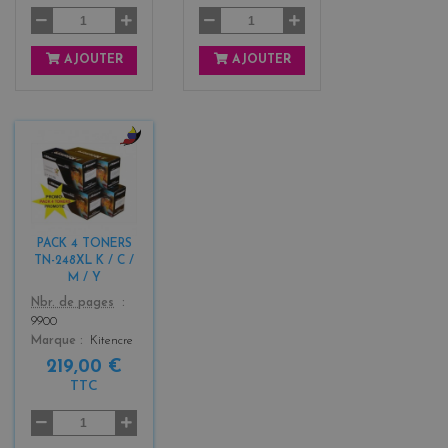
AJOUTER
AJOUTER
b
l
a
c
k
PACK 4 TONERS
+
TN-248XL K / C /
3
M / Y
Color
Nbr. de pages
9900
Marque
Kitencre
219,00 €
TTC