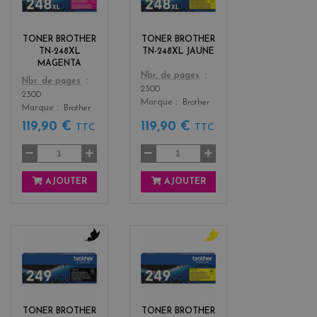
g
l
e
l
n
o
TONER BROTHER
TONER BROTHER
t
w
TN-248XL
TN-248XL JAUNE
a
MAGENTA
Color
Nbr. de pages
Color
Nbr. de pages
2300
2300
Marque
Brother
Marque
Brother
119,90 €
119,90 €
TTC
TTC
AJOUTER
AJOUTER
b
y
l
e
a
l
c
l
k
o
TONER BROTHER
TONER BROTHER