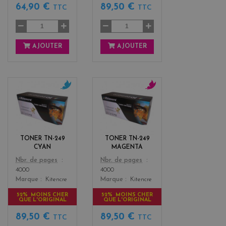
64,90 €
89,50 €
TTC
TTC
AJOUTER
AJOUTER
c
m
y
a
a
g
n
e
n
TONER TN-249
TONER TN-249
t
CYAN
MAGENTA
a
Color
Color
Nbr. de pages
Nbr. de pages
4000
4000
Marque
Kitencre
Marque
Kitencre
52% MOINS CHER
52% MOINS CHER
QUE L'ORIGINAL
QUE L'ORIGINAL
89,50 €
89,50 €
TTC
TTC