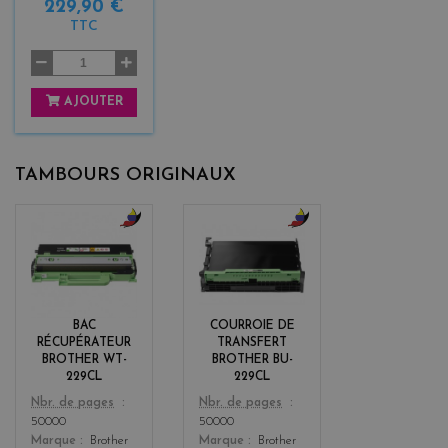
229,90 €
TTC
AJOUTER
TAMBOURS ORIGINAUX
b
b
l
l
a
a
c
c
k
k
BAC
COURROIE DE
+
+
RÉCUPÉRATEUR
TRANSFERT
3
3
BROTHER WT-
BROTHER BU-
229CL
229CL
Color
Color
Nbr. de pages
Nbr. de pages
50000
50000
Marque
Brother
Marque
Brother