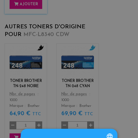
AJOUTER
AUTRES TONERS D'ORIGINE
POUR
MFC-L8340 CDW
b
c
l
y
a
a
c
n
k
TONER BROTHER
TONER BROTHER
TN-248 NOIRE
TN-248 CYAN
Color
Color
Nbr. de pages
Nbr. de pages
1000
1000
Marque
Brother
Marque
Brother
64,90 €
69,90 €
TTC
TTC
AJOUTER
AJOUTER