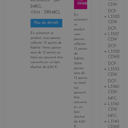
Référence
DR-
PANIER
CDW
248CL
DCP-
OEM
DR248CL
En
L3520
achetant
CDW
Plus de détails
ce
DCP-
produit,
En achetant ce
L3527
vous
produit, vous pouvez
pouvez
CDW
collecter
13
points de
collecter
DCP-
fidélité
. Votre panier
13
points
L3520
sera de
13
points
au
de
CDWE
total qui peuvent être
fidélité
.
convertis en un bon
DCP-
Votre
d'achat de
6,50 €
.
panier
L3555
sera de
CDW
13
points
DCP-
au total
L3560
qui
CDW
peuvent
être
MFC-
convertis
L3740
en un
CDW
bon
MFC-
d'achat
L3740
de
6,50
€
.
CDWE