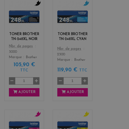
b
c
l
y
a
a
c
n
k
TONER BROTHER
TONER BROTHER
TN-248XL NOIR
TN-248XL CYAN
Color
Nbr. de pages
Color
Nbr. de pages
3000
2300
Marque
Brother
Marque
Brother
105,90 €
119,90 €
TTC
TTC
AJOUTER
AJOUTER
m
y
a
e