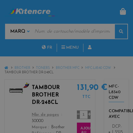
PAN
MOTS
Rech
CLÉS
MARQUES
FR
MENU
NL
HOME
BROTHER
TONERS
BROTHER MFC
MFC-L8340 CDW
TAMBOUR BROTHER DR-248CL
131,90 €
MFC-
TAMBOUR
L8340
b
BROTHER
TTC
CDW
l
DR-248CL
a
COMPATIBL
c
Quantité
color
Nbr. de pages
AVEC
k
30000
+
DCP-
Marque
Brother
AJOUTER
3
L3515
AU