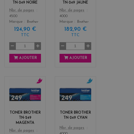
w
TN-249 NOIRE
TN-249 JAUNE
Color
Color
Nbr. de pages
Nbr. de pages
4500
4000
Marque
Brother
Marque
Brother
124,90 €
182,90 €
TTC
TTC
AJOUTER
AJOUTER
m
c
a
y
g
a
e
n
n
TONER BROTHER
TONER BROTHER
t
TN-249
TN-249 CYAN
a
MAGENTA
Color
Nbr. de pages
Color
Nbr. de pages
4000