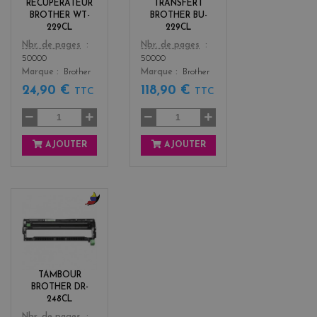
RÉCUPÉRATEUR
TRANSFERT
3
3
BROTHER WT-
BROTHER BU-
229CL
229CL
Color
Color
Nbr. de pages
Nbr. de pages
50000
50000
Marque
Brother
Marque
Brother
24,90 €
118,90 €
TTC
TTC
AJOUTER
AJOUTER
b
l
a
c
k
TAMBOUR
+
BROTHER DR-
3
248CL
Color