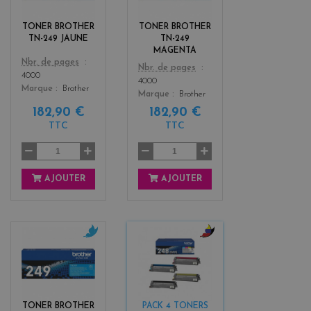
l
e
o
n
TONER BROTHER
TONER BROTHER
w
t
TN-249 JAUNE
TN-249
a
MAGENTA
Color
Nbr. de pages
Color
Nbr. de pages
4000
4000
Marque
Brother
Marque
Brother
182,90 €
182,90 €
TTC
TTC
AJOUTER
AJOUTER
c
b
y
l
a
a
n
c
k
TONER BROTHER
PACK 4 TONERS