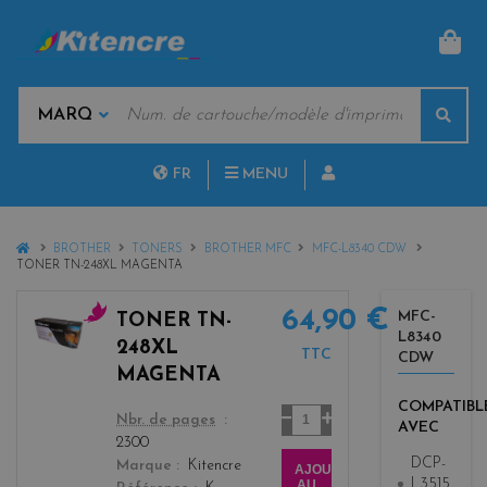
PAN
MOTS
Rech
CLÉS
MARQUES
FR
MENU
NL
HOME
BROTHER
TONERS
BROTHER MFC
MFC-L8340 CDW
TONER TN-248XL MAGENTA
64,90 €
MFC-
TONER TN-
L8340
m
248XL
TTC
CDW
a
MAGENTA
g
COMPATIBL
e
Quantité
color
Nbr. de pages
AVEC
n
2300
t
DCP-
Marque
Kitencre
AJOUTER
a
L3515
AU