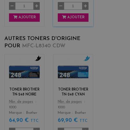
AJOUTER
AJOUTER
AUTRES TONERS D'ORIGINE
POUR
MFC-L8340 CDW
b
c
l
y
a
a
c
n
k
TONER BROTHER
TONER BROTHER
TN-248 NOIRE
TN-248 CYAN
Color
Color
Nbr. de pages
Nbr. de pages
1000
1000
Marque
Brother
Marque
Brother
64,90 €
69,90 €
TTC
TTC