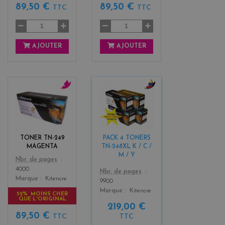
89,50 €
89,50 €
TTC
TTC
AJOUTER
AJOUTER
m
b
a
l
g
a
e
c
n
k
TONER TN-249
PACK 4 TONERS
t
+
MAGENTA
TN-248XL K / C /
a
3
M / Y
Color
Nbr. de pages
4000
Color
Nbr. de pages
Marque
Kitencre
9900
Marque
Kitencre
52% MOINS CHER
QUE L'ORIGINAL
219,00 €
89,50 €
TTC
TTC