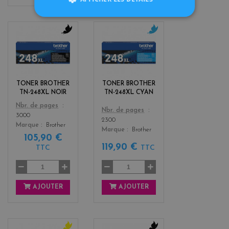
b
c
l
y
a
a
c
n
k
TONER BROTHER
TONER BROTHER
TN-248XL NOIR
TN-248XL CYAN
Color
Nbr. de pages
Color
Nbr. de pages
3000
2300
Marque
Brother
Marque
Brother
105,90 €
119,90 €
TTC
TTC
AJOUTER
AJOUTER