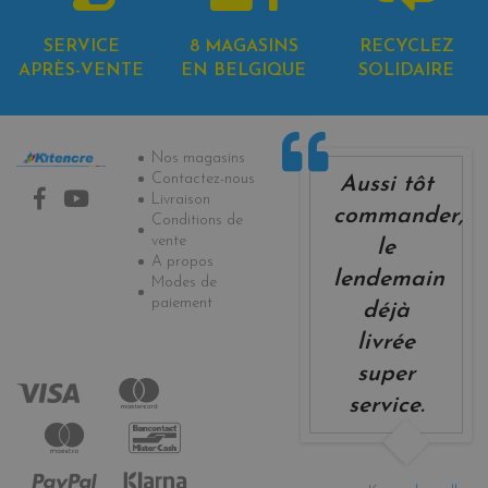
SERVICE
8 MAGASINS
RECYCLEZ
APRÈS-VENTE
EN BELGIQUE
SOLIDAIRE
Informations
Nos magasins
Contactez-nous
Aussi tôt
Livraison
commander,
Conditions de
vente
le
A propos
lendemain
Modes de
paiement
déjà
livrée
super
service.