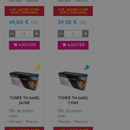
Marque
Kitencre
Marque
Kitencre
54% MOINS CHER
53% MOINS CHER
QUE L'ORIGINAL
QUE L'ORIGINAL
49,00 €
59,50 €
TTC
TTC
AJOUTER
AJOUTER
y
c
e
y
l
a
l
n
o
TONER TN-248XL
TONER TN-248XL
w
JAUNE
CYAN
Color
Color
Nbr. de pages
Nbr. de pages
2300
2300
Marque
Kitencre
Marque
Kitencre