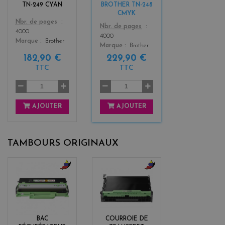
+
TN-249 CYAN
BROTHER TN-248
3
CMYK
Color
Nbr. de pages
Color
Nbr. de pages
4000
4000
Marque
Brother
Marque
Brother
182,90 €
229,90 €
TTC
TTC
AJOUTER
AJOUTER
TAMBOURS ORIGINAUX
b
b
l
l
a
a
c
c
k
k
BAC
COURROIE DE
+
+