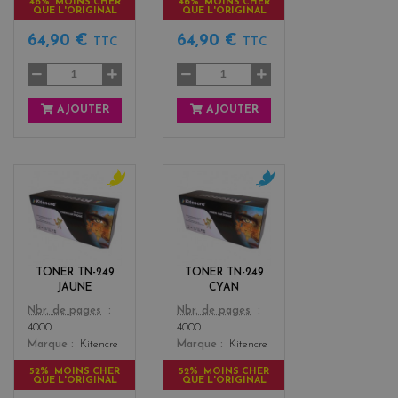
46% MOINS CHER
46% MOINS CHER
QUE L'ORIGINAL
QUE L'ORIGINAL
64,90 €
64,90 €
TTC
TTC
AJOUTER
AJOUTER
y
c
e
y
l
a
l
n
o
TONER TN-249
TONER TN-249
w
JAUNE
CYAN
Color
Color
Nbr. de pages
Nbr. de pages
4000
4000
Marque
Kitencre
Marque
Kitencre
52% MOINS CHER
52% MOINS CHER
QUE L'ORIGINAL
QUE L'ORIGINAL