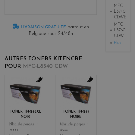
MFC-
L3740
CDWE
MFC-
partout en
LIVRAISON GRATUITE
L3760
Belgique sous 24/48h
CDW
Plus
AUTRES TONERS KITENCRE
POUR
MFC-L8340 CDW
b
b
l
l
a
a
c
c
k
k
TONER TN-248XL
TONER TN-249
NOIR
NOIRE
Color
Color
Nbr. de pages
Nbr. de pages
3000
4500