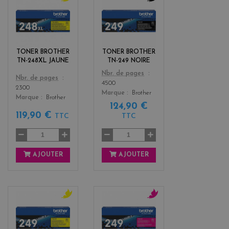
y
b
e
l
l
a
l
c
o
k
TONER BROTHER
TONER BROTHER
w
TN-248XL JAUNE
TN-249 NOIRE
Color
Nbr. de pages
Color
Nbr. de pages
4500
2300
Marque
Brother
Marque
Brother
124,90 €
119,90 €
TTC
TTC
AJOUTER
AJOUTER
y
m
e
a
l
g