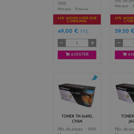
Color
Nbr. de p
3000
Marque
Marque
Kitencre
54% MOINS CHER QUE
53% MOIN
L'ORIGINAL
L'OR
49,00 €
59,50 
TTC
AJOUTER
AJ
c
y
a
n
TONER TN-248XL
TONER
CYAN
JA
Color
Color
Nbr. de pages
2300
Nbr. de p