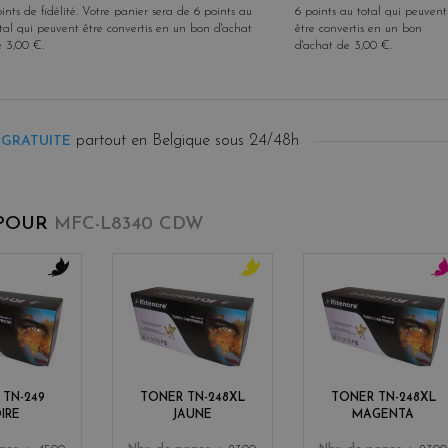
ints de fidélité
. Votre panier sera de
6
points
au
6
points
au total qui peuvent
tal qui peuvent être convertis en un bon d'achat
être convertis en un bon
e
3,00 €
.
d'achat de
3,00 €
.
partout en Belgique sous 24/48h
 GRATUITE
 POUR
MFC-L8340 CDW
b
y
m
l
e
a
a
l
g
c
l
e
k
o
n
w
t
 TN-249
TONER TN-248XL
TONER TN-248XL
a
IRE
JAUNE
MAGENTA