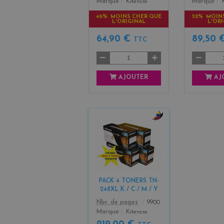
Marque
Kitencre
Marque
46% MOINS CHER QUE
52% MOIN
L'ORIGINAL
L'OR
64,90 €
89,50 
TTC
AJOUTER
AJ
b
l
a
c
k
+
PACK 4 TONERS TN-
3
248XL K / C / M / Y
Color
Nbr. de pages
9900
Marque
Kitencre