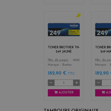
y
e
l
l
o
w
TONER BROTHER TN-
TONER BR
249 JAUNE
249 M
Color
Color
Nbr. de pages
4000
Nbr. de p
Marque
Brother
Marque
182,90 €
182,90
TTC
AJOUTER
AJ
TAMBOURS ORIGINAUX