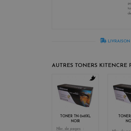
po
to
d
LIVRAISON
AUTRES TONERS KITENCRE
b
l
a
c
k
TONER TN-248XL
TONER
NOIR
NO
Color
Nbr. de pages