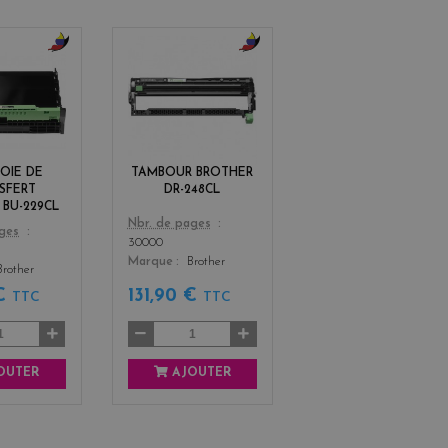
b
b
l
l
a
a
c
c
k
k
+
+
OIE DE
TAMBOUR BROTHER
3
3
SFERT
DR-248CL
 BU-229CL
Color
Nbr. de pages
ages
30000
Marque
Brother
Brother
 €
131,90 €
TTC
TTC
OUTER
AJOUTER