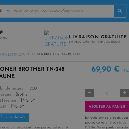
MOTS
Rec
CLÉS
TÉ
LIVRAISON GRATUITE
0ANS
EN BELGIQUE VIA MONDIAL RELAY.
TONER BROTHER TN-248 JAUNE
MFC-L8340 CDW
69,90 €
TONER BROTHER TN-248
TTC
JAUNE
color
br. de pages
1000
Quantité
arque
Brother
éférence
TN-248Y
AJOUTER AU PANIER
OEM
TN248Y
Plus de détails
En achetant ce produit, vous
pouvez collecter
6
points de
 achetant ce produit, vous pouvez collecter
6
fidélité
. Votre panier sera de