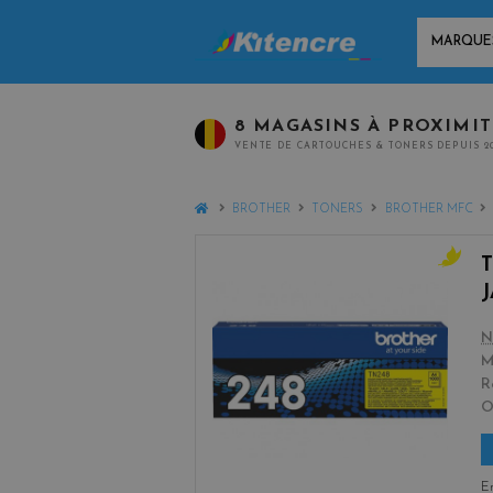
MARQUES
8 MAGASINS À PROXIMI
VENTE DE CARTOUCHES & TONERS DEPUIS 2
HOME
BROTHER
TONERS
BROTHER MFC
y
e
l
N
l
M
o
R
w
En