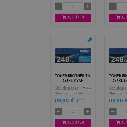
AJOUTER
AJ
c
y
a
n
TONER BROTHER TN-
TONER BR
248XL CYAN
248XL 
Color
Color
Nbr. de pages
2300
Nbr. de p
Marque
Brother
Marque
119,90 €
119,90
TTC
AJOUTER
AJ