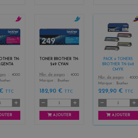
m
c
b
a
y
l
g
a
a
e
n
c
n
k
t
+
OTHER TN-
TONER BROTHER TN-
PACK 4 TONERS
a
3
AGENTA
249 CYAN
BROTHER TN-248
CMYK
Color
ages
4000
Nbr. de pages
4000
Color
Nbr. de pages
4000
Brother
Marque
Brother
Marque
Brother
 €
182,90 €
229,90 €
TTC
TTC
TTC
OUTER
AJOUTER
AJOUTER