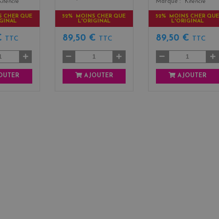
Kitencre
Marque
Kitencre
S CHER QUE
52% MOINS CHER QUE
52% MOINS CHER QU
IGINAL
L'ORIGINAL
L'ORIGINAL
€
89,50 €
89,50 €
TTC
TTC
TTC
OUTER
AJOUTER
AJOUTER