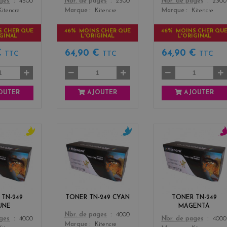
Color
Color
ages
4500
Nbr. de pages
2300
Nbr. de pages
2300
Kitencre
Marque
Kitencre
Marque
Kitencre
S CHER QUE
46% MOINS CHER QUE
46% MOINS CHER QU
IGINAL
L'ORIGINAL
L'ORIGINAL
€
64,90 €
64,90 €
TTC
TTC
TTC
OUTER
AJOUTER
AJOUTER
y
c
m
e
y
a
l
a
g
l
n
e
o
n
w
t
 TN-249
TONER TN-249 CYAN
TONER TN-249
a
UNE
MAGENTA
Color
Nbr. de pages
4000
Color
ages
4000
Nbr. de pages
4000
Marque
Kitencre