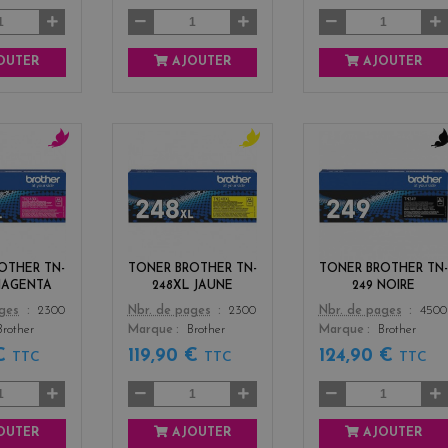
OUTER
AJOUTER
AJOUTER
m
y
b
a
e
l
g
l
a
e
l
c
n
o
k
t
w
OTHER TN-
TONER BROTHER TN-
TONER BROTHER TN-
a
MAGENTA
248XL JAUNE
249 NOIRE
Color
Color
ages
2300
Nbr. de pages
2300
Nbr. de pages
4500
Brother
Marque
Brother
Marque
Brother
 €
119,90 €
124,90 €
TTC
TTC
TTC
OUTER
AJOUTER
AJOUTER