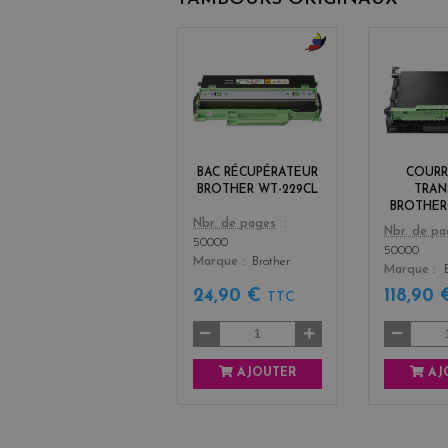
b
l
a
c
k
+
BAC RÉCUPÉRATEUR
COURR
3
BROTHER WT-229CL
TRAN
BROTHER
Color
Nbr. de pages
Color
Nbr. de p
50000
50000
Marque
Brother
Marque
24,90 €
118,90
TTC
AJOUTER
AJ