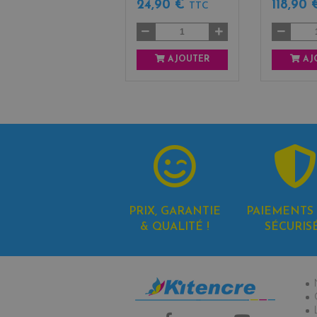
24,90 €
118,90
TTC
AJOUTER
AJ
PRIX, GARANTIE
PAIEMENTS 
& QUALITÉ !
SÉCURIS
In