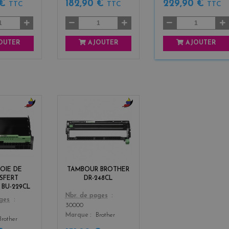
 €
182,90 €
229,90 €
TTC
TTC
TTC
OUTER
AJOUTER
AJOUTER
b
b
l
l
a
a
c
c
k
k
+
+
OIE DE
TAMBOUR BROTHER
3
3
SFERT
DR-248CL
 BU-229CL
Color
Nbr. de pages
ages
30000
Marque
Brother
Brother