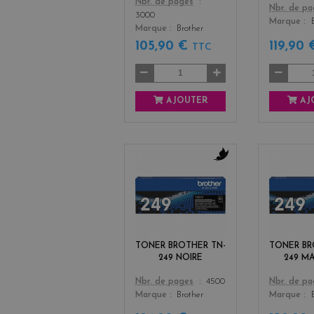
Color
Nbr. de pages
Color
Nbr. de p
3000
Marque
Marque
Brother
105,90 €
119,90
TTC
AJOUTER
AJ
b
l
a
c
k
TONER BROTHER TN-
TONER BR
249 NOIRE
249 M
Color
Color
Nbr. de pages
4500
Nbr. de p
Marque
Brother
Marque