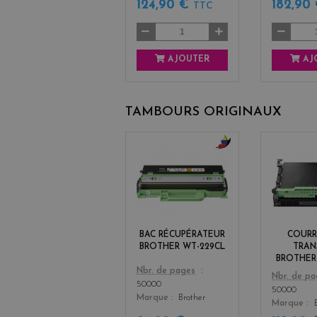
124,90 €
182,90
TTC
AJOUTER
AJ
TAMBOURS ORIGINAUX
b
l
a
c
k
+
BAC RÉCUPÉRATEUR
COURR
3
BROTHER WT-229CL
TRAN
BROTHER
Color
Nbr. de pages
Color
Nbr. de p
50000
50000
Marque
Brother
Marque