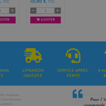
 €
131,90 €
TTC
TTC
OUTER
AJOUTER
100%
LIVRAISON
SERVICE APRÈS-
8 M
ÉS
GRATUITE
VENTE
B
formations
Nos magasins
Pour l '
Contactez-nous
Livraison
commande m