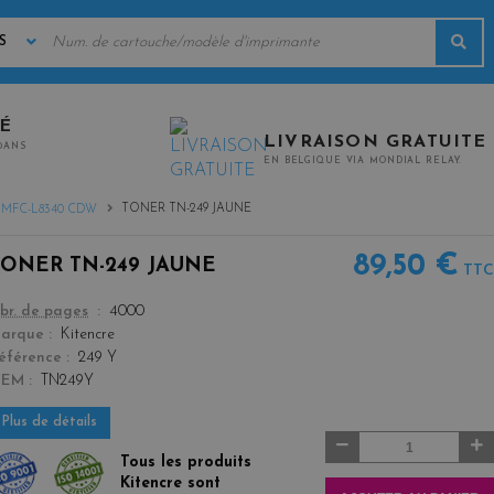
MOTS
Rec
CLÉS
TÉ
LIVRAISON GRATUITE
0ANS
EN BELGIQUE VIA MONDIAL RELAY.
TONER TN-249 JAUNE
MFC-L8340 CDW
89,50 €
TONER TN-249 JAUNE
TTC
color
br. de pages
4000
arque
Kitencre
éférence
249 Y
OEM
TN249Y
Plus de détails
Quantité
Tous les produits
Kitencre sont