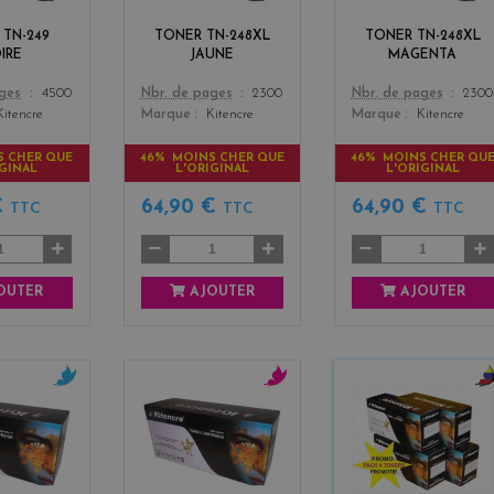
k
o
n
w
t
 TN-249
TONER TN-248XL
TONER TN-248XL
a
IRE
JAUNE
MAGENTA
Color
Color
ages
4500
Nbr. de pages
2300
Nbr. de pages
2300
Kitencre
Marque
Kitencre
Marque
Kitencre
S CHER QUE
46% MOINS CHER QUE
46% MOINS CHER QU
IGINAL
L'ORIGINAL
L'ORIGINAL
€
64,90 €
64,90 €
TTC
TTC
TTC
OUTER
AJOUTER
AJOUTER
c
m
b
y
a
l
a
g
a
n
e
c
n
k