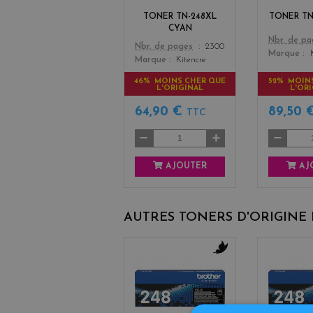
TONER TN-248XL
TONER TN
CYAN
Color
Nbr. de p
Color
Nbr. de pages
2300
Marque
Marque
Kitencre
46% MOINS CHER QUE
52% MOIN
L'ORIGINAL
L'OR
64,90 €
89,50 
TTC
AJOUTER
AJ
AUTRES TONERS D'ORIGINE
b
l
a
c