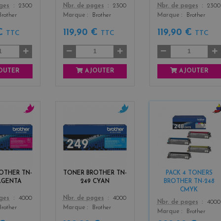
Color
Color
ages
2300
Nbr. de pages
2300
Nbr. de pages
2300
Brother
Marque
Brother
Marque
Brother
 €
119,90 €
119,90 €
TTC
TTC
TTC
OUTER
AJOUTER
AJOUTER
m
c
b
a
y
l
g
a
a
e
n
c
n
k
t
+
OTHER TN-
TONER BROTHER TN-
PACK 4 TONERS
a
3
AGENTA
249 CYAN
BROTHER TN-248
CMYK
Color
ages
4000
Nbr. de pages
4000
Color
Nbr. de pages
4000
Brother
Marque
Brother
Marque
Brother