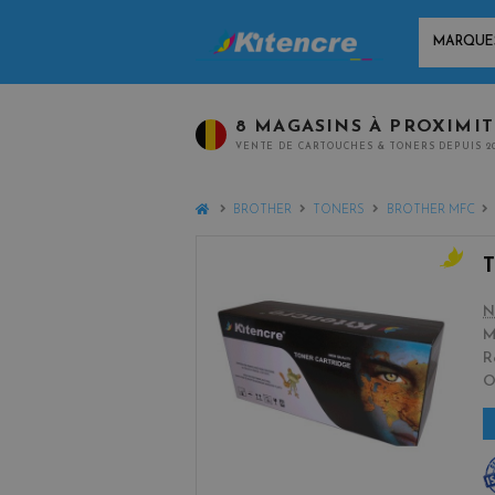
MARQUES
8 MAGASINS À PROXIMI
VENTE DE CARTOUCHES & TONERS DEPUIS 2
HOME
BROTHER
TONERS
BROTHER MFC
y
e
N
l
M
l
R
o
w