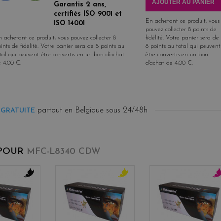
AJOUTER AU PANIER
Garantis 2 ans,
certifiés ISO 9001 et
En achetant ce produit, vous
ISO 14001
pouvez collecter
8
points de
 achetant ce produit, vous pouvez collecter
8
fidélité
. Votre panier sera de
ints de fidélité
. Votre panier sera de
8
points
au
8
points
au total qui peuvent
tal qui peuvent être convertis en un bon d'achat
être convertis en un bon
e
4,00 €
.
d'achat de
4,00 €
.
partout en Belgique sous 24/48h
 GRATUITE
 POUR
MFC-L8340 CDW
b
y
m
l
e
a
a
l
g
c
l
e