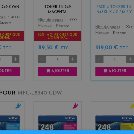
t
+
-249 CYAN
TONER TN-249
PACK 4 TONERS TN-
a
3
MAGENTA
248XL K / C / M / Y
ages
4000
Color
Nbr. de pages
4000
Kitencre
Marque
Kitencre
Color
Nbr. de pages
9900
Marque
Kitencre
S CHER QUE
52% MOINS CHER QUE
IGINAL
L'ORIGINAL
€
89,50 €
219,00 €
TTC
TTC
TTC
OUTER
AJOUTER
AJOUTER
 POUR
MFC-L8340 CDW
c
m
y
y
a
e
a
g
l
n
e
l