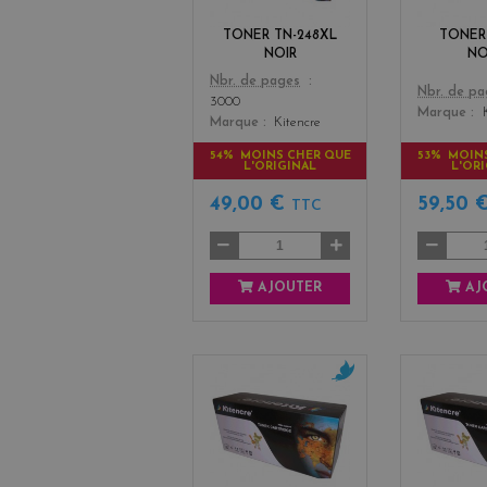
k
TONER TN-248XL
TONER
NOIR
NO
Color
Nbr. de pages
Color
Nbr. de p
3000
Marque
Marque
Kitencre
54% MOINS CHER QUE
53% MOIN
L'ORIGINAL
L'OR
49,00 €
59,50 
TTC
AJOUTER
AJ
c
y
a
n