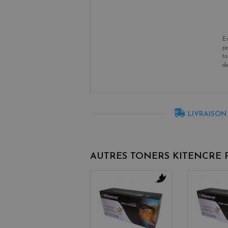
En
po
to
d
LIVRAISON
AUTRES TONERS KITENCRE
b
l
a
c