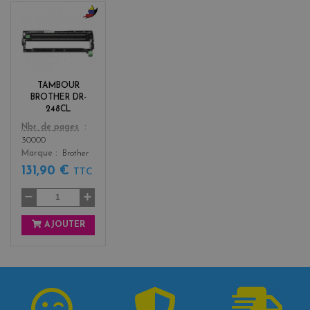
b
l
a
c
k
TAMBOUR
+
BROTHER DR-
3
248CL
Color
Nbr. de pages
30000
Marque
Brother
131,90 €
TTC
AJOUTER