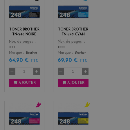
b
c
l
y
a
a
c
n
k
TONER BROTHER
TONER BROTHER
TN-248 NOIRE
TN-248 CYAN
Color
Color
Nbr. de pages
Nbr. de pages
1000
1000
Marque
Brother
Marque
Brother
64,90 €
69,90 €
TTC
TTC
AJOUTER
AJOUTER
m
y
a
e
g
l
e
l