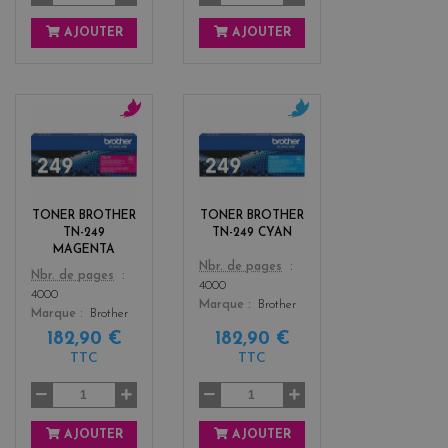
AJOUTER
AJOUTER
m
c
a
y
g
a
e
n
n
TONER BROTHER
TONER BROTHER
t
TN-249
TN-249 CYAN
a
MAGENTA
Color
Nbr. de pages
Color
Nbr. de pages
4000
4000
Marque
Brother
Marque
Brother
182,90 €
182,90 €
TTC
TTC
AJOUTER
AJOUTER