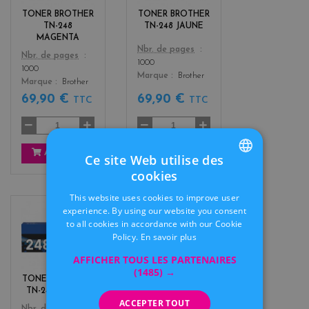
n
o
TONER BROTHER
TONER BROTHER
t
w
TN-248
TN-248 JAUNE
a
MAGENTA
Color
Nbr. de pages
Color
Nbr. de pages
1000
1000
Marque
Brother
Marque
Brother
69,90 €
69,90 €
TTC
TTC
AJOUTER
AJOUTER
Ce site Web utilise des
cookies
FRENCH
This website uses cookies to improve user
DUTCH
experience. By using our website you consent
b
c
to all cookies in accordance with our Cookie
l
y
Policy.
En savoir plus
a
a
AFFICHER TOUS LES PARTENAIRES
c
n
(1485) →
k
TONER BROTHER
TONER BROTHER
TN-248XL NOIR
TN-248XL CYAN
ACCEPTER TOUT
Color
Nbr. de pages