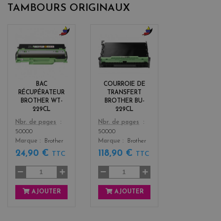
TAMBOURS ORIGINAUX
b
b
l
l
a
a
c
c
k
k
BAC
COURROIE DE
+
+
RÉCUPÉRATEUR
TRANSFERT
3
3
BROTHER WT-
BROTHER BU-
229CL
229CL
Color
Color
Nbr. de pages
Nbr. de pages
50000
50000
Marque
Brother
Marque
Brother
24,90 €
118,90 €
TTC
TTC
AJOUTER
AJOUTER