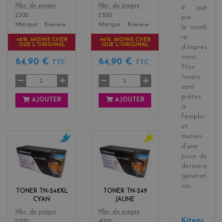
Color
Color
Nbr. de pages
Nbr. de pages
é
que
2300
2300
par
Marque
Kitencre
Marque
Kitencre
le
nomb
re
46% MOINS CHER
46% MOINS CHER
QUE L'ORIGINAL
QUE L'ORIGINAL
d’impres
sions
.
64,90 €
64,90 €
TTC
TTC
Nos
toners
sont
prêtes
AJOUTER
AJOUTER
à
l'emploi
et
munies
d'une
c
y
puce de
y
e
dernière
a
l
générat
n
l
ion
.
o
TONER TN-248XL
TONER TN-249
w
CYAN
JAUNE
Color
Color
Nbr. de pages
Nbr. de pages
Kitenc
2300
4000