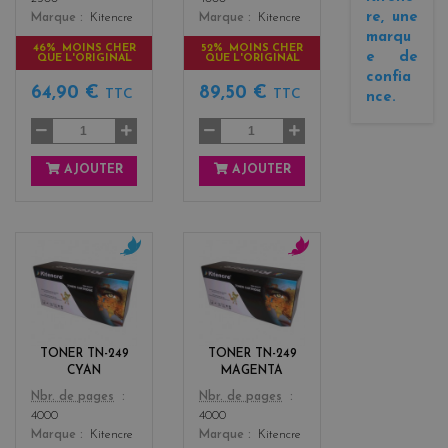
re, une
Marque
Kitencre
Marque
Kitencre
marqu
46% MOINS CHER
52% MOINS CHER
e de
QUE L'ORIGINAL
QUE L'ORIGINAL
confia
64,90 €
89,50 €
TTC
TTC
nce.
AJOUTER
AJOUTER
c
m
y
a
a
g
n
e
n
TONER TN-249
TONER TN-249
t
CYAN
MAGENTA
a
Color
Color
Nbr. de pages
Nbr. de pages
4000
4000
Marque
Kitencre
Marque
Kitencre