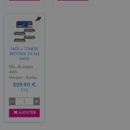
b
l
a
c
k
PACK 4 TONERS
+
BROTHER TN-248
3
CMYK
Color
Nbr. de pages
4000
Marque
Brother
229,90 €
TTC
AJOUTER