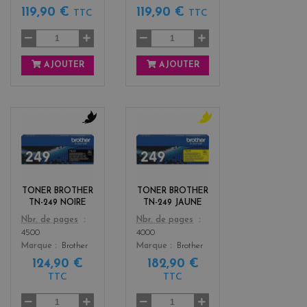
119,90 €
119,90 €
TTC
TTC
AJOUTER
AJOUTER
b
y
l
e
a
l
c
l
k
o
TONER BROTHER
TONER BROTHER
w
TN-249 NOIRE
TN-249 JAUNE
Color
Color
Nbr. de pages
Nbr. de pages
4500
4000
Marque
Brother
Marque
Brother
124,90 €
182,90 €
TTC
TTC