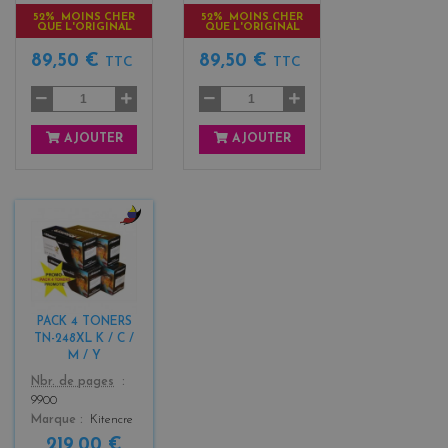
52% MOINS CHER
52% MOINS CHER
QUE L'ORIGINAL
QUE L'ORIGINAL
89,50 €
89,50 €
TTC
TTC
AJOUTER
AJOUTER
b
l
a
c
k
PACK 4 TONERS
+
TN-248XL K / C /
3
M / Y
Color
Nbr. de pages
9900
Marque
Kitencre
219,00 €