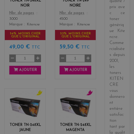
TONER TN-248XL
TONER TN-249
qualité /
NOIR
NOIRE
prix
ave
c ce
Color
Color
Nbr. de pages
Nbr. de pages
toner
3000
4500
Marque
Kitencre
Marque
Kitencre
génériq
ue
Kite
54% MOINS CHER
53% MOINS CHER
ncre
.
QUE L'ORIGINAL
QUE L'ORIGINAL
Comme
49,00 €
59,50 €
TTC
TTC
rcialisée
s
depuis
2001
,
les
AJOUTER
AJOUTER
toners
KITEN
CRE
vous
donnero
y
m
nt
e
a
entière
l
g
satisfac
l
e
tion
o
n
TONER TN-248XL
TONER TN-248XL
tant par
w
t
JAUNE
MAGENTA
la
qualit
a