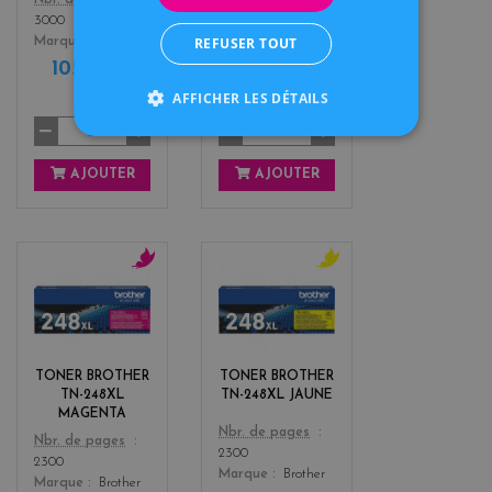
Color
Nbr. de pages
3000
2300
REFUSER TOUT
Marque
Brother
Marque
Brother
105,90 €
119,90 €
TTC
TTC
AFFICHER LES DÉTAILS
AJOUTER
AJOUTER
m
y
a
e
g
l
e
l
n
o
TONER BROTHER
TONER BROTHER
t
w
TN-248XL
TN-248XL JAUNE
a
MAGENTA
Color
Nbr. de pages
Color
Nbr. de pages
2300
2300
Marque
Brother
Marque
Brother