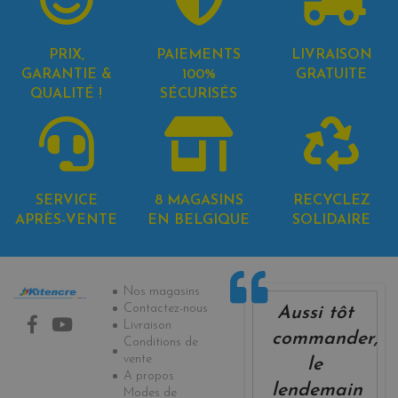
PRIX,
PAIEMENTS
LIVRAISON
GARANTIE &
100%
GRATUITE
QUALITÉ !
SÉCURISÉS
SERVICE
8 MAGASINS
RECYCLEZ
APRÈS-VENTE
EN BELGIQUE
SOLIDAIRE
Informations
Nos magasins
Contactez-nous
Aussi tôt
Livraison
commander,
Conditions de
vente
le
A propos
lendemain
Modes de