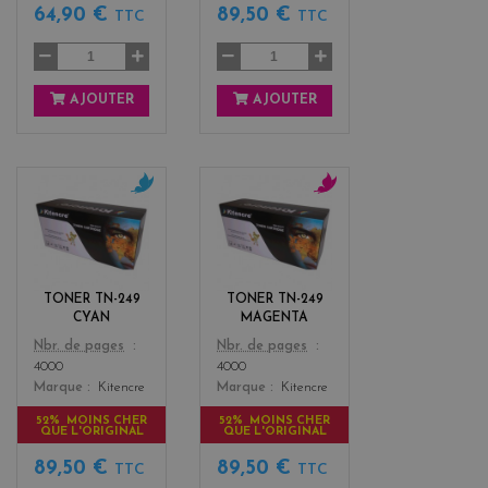
64,90 €
89,50 €
TTC
TTC
AJOUTER
AJOUTER
c
m
y
a
a
g
n
e
n
TONER TN-249
TONER TN-249
t
CYAN
MAGENTA
a
Color
Color
Nbr. de pages
Nbr. de pages
4000
4000
Marque
Kitencre
Marque
Kitencre
52% MOINS CHER
52% MOINS CHER
QUE L'ORIGINAL
QUE L'ORIGINAL
89,50 €
89,50 €
TTC
TTC