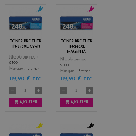
c
m
y
a
a
g
n
e
n
TONER BROTHER
TONER BROTHER
t
TN-248XL CYAN
TN-248XL
a
MAGENTA
Color
Nbr. de pages
Color
Nbr. de pages
2300
2300
Marque
Brother
Marque
Brother
119,90 €
119,90 €
TTC
TTC
AJOUTER
AJOUTER
y
b