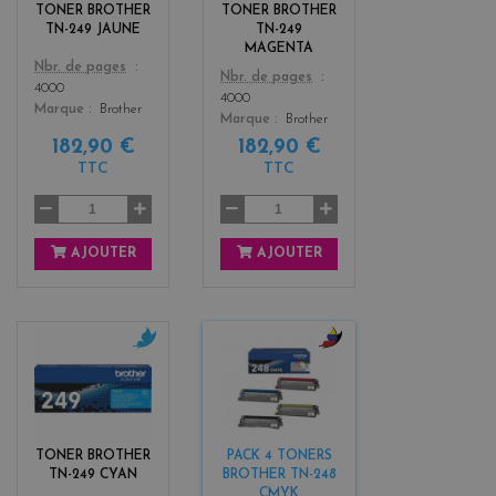
o
n
TONER BROTHER
TONER BROTHER
w
t
TN-249 JAUNE
TN-249
a
MAGENTA
Color
Nbr. de pages
Color
Nbr. de pages
4000
4000
Marque
Brother
Marque
Brother
182,90 €
182,90 €
TTC
TTC
AJOUTER
AJOUTER
c
b
y
l
a
a
n
c
k
TONER BROTHER
PACK 4 TONERS
+
TN-249 CYAN
BROTHER TN-248
3
CMYK