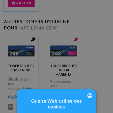
AJOUTER
AUTRES TONERS D'ORIGINE
POUR
MFC-L8340 CDW
b
m
l
a
a
g
c
e
k
n
TONER BROTHER
TONER BROTHER
t
TN-248 NOIRE
TN-248
a
MAGENTA
Color
Nbr. de pages
Color
Nbr. de pages
1000
1000
Marque
Brother
Marque
Brother
64,90 €
69,90 €
TTC
TTC
Ce site Web utilise des
cookies
FRENCH