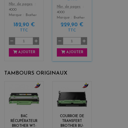
Color
Nbr. de pages
Color
Nbr. de pages
4000
4000
Marque
Brother
Marque
Brother
182,90 €
229,90 €
TTC
TTC
AJOUTER
AJOUTER
TAMBOURS ORIGINAUX
b
b
l
l
a
a
c
c
k
k
BAC
COURROIE DE
+
+
RÉCUPÉRATEUR
TRANSFERT
3
3
BROTHER WT-
BROTHER BU-