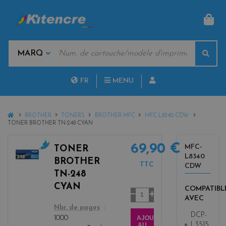
PAN
MOTS
Rech
CLÉS
MARQUES
FR
MENU
NL
HOME
BROTHER
TONERS
BROTHER MFC
MFC-L8340 CDW
TONER BROTHER TN-248 CYAN
69,90 €
MFC-
TONER
L8340
c
BROTHER
TTC
CDW
y
TN-248
a
CYAN
COMPATIBL
n
Quantité
AVEC
color
Nbr. de pages
DCP-
AJOUTER
1000
L3515
AU