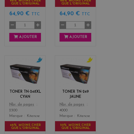
46% MOINS CHER
46% MOINS CHER
QUE L'ORIGINAL
QUE L'ORIGINAL
64,90 €
64,90 €
TTC
TTC
AJOUTER
AJOUTER
c
y
y
e
a
l
n
l
o
TONER TN-248XL
TONER TN-249
w
CYAN
JAUNE
Color
Color
Nbr. de pages
Nbr. de pages
2300
4000
Marque
Kitencre
Marque
Kitencre
46% MOINS CHER
52% MOINS CHER
QUE L'ORIGINAL
QUE L'ORIGINAL