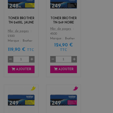
e
l
l
a
l
c
o
k
TONER BROTHER
TONER BROTHER
w
TN-248XL JAUNE
TN-249 NOIRE
Color
Nbr. de pages
Color
Nbr. de pages
4500
2300
Marque
Brother
Marque
Brother
124,90 €
119,90 €
TTC
TTC
AJOUTER
AJOUTER
y
m
e
a
l
g
l
e