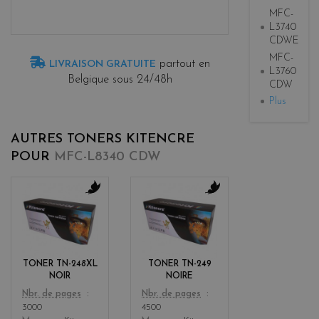
MFC-
L3740
CDWE
MFC-
partout en
LIVRAISON GRATUITE
L3760
Belgique sous 24/48h
CDW
Plus
AUTRES TONERS KITENCRE
POUR
MFC-L8340 CDW
b
b
l
l
a
a
c
c
k
k
TONER TN-248XL
TONER TN-249
NOIR
NOIRE
Color
Color
Nbr. de pages
Nbr. de pages
3000
4500