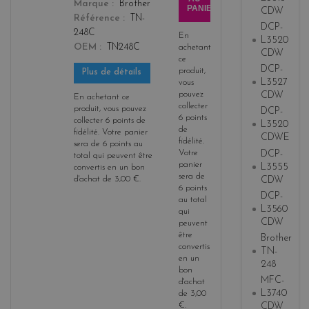
Marque
Brother
PANIER
CDW
Référence
TN-
DCP-
248C
En
L3520
OEM
TN248C
achetant
CDW
ce
DCP-
produit,
Plus de détails
L3527
vous
pouvez
CDW
En achetant ce
collecter
produit, vous pouvez
DCP-
6
points
collecter
6
points de
L3520
de
fidélité
. Votre panier
CDWE
fidélité
.
sera de
6
points
au
DCP-
Votre
total qui peuvent être
panier
L3555
convertis en un bon
sera de
CDW
d'achat de
3,00 €
.
6
points
DCP-
au total
L3560
qui
CDW
peuvent
être
Brother
convertis
TN-
en un
248
bon
MFC-
d'achat
L3740
de
3,00
€
.
CDW