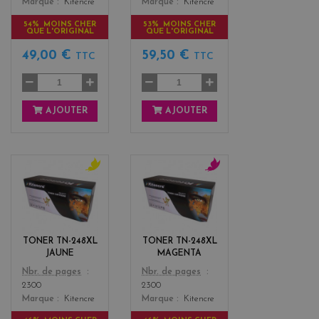
Marque
Kitencre
Marque
Kitencre
54% MOINS CHER
53% MOINS CHER
QUE L'ORIGINAL
QUE L'ORIGINAL
49,00 €
59,50 €
TTC
TTC
AJOUTER
AJOUTER
y
m
e
a
l
g
l
e
o
n
TONER TN-248XL
TONER TN-248XL
w
t
JAUNE
MAGENTA
a
Color
Color
Nbr. de pages
Nbr. de pages
2300
2300
Marque
Kitencre
Marque
Kitencre