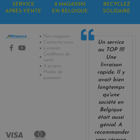
SERVICE
8 MAGASINS
RECYCLEZ
APRÈS-VENTE
EN BELGIQUE
SOLIDAIRE
Informations
Nos magasins
Un service
Contactez-nous
Livraison
au TOP !!!!
Conditions de
Une
vente
livraison
A propos
Modes de
rapide. Il y
paiement
avait bien
longtemps
qu'une
société en
Belgique
était aussi
génial. A
recommander
sans réserve.