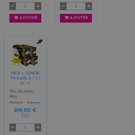
AJOUTER
AJOUTER
b
l
a
c
k
PACK 4 TONERS
+
TN-248XL K / C /
3
M / Y
Color
Nbr. de pages
9900
Marque
Kitencre
219,00 €
TTC