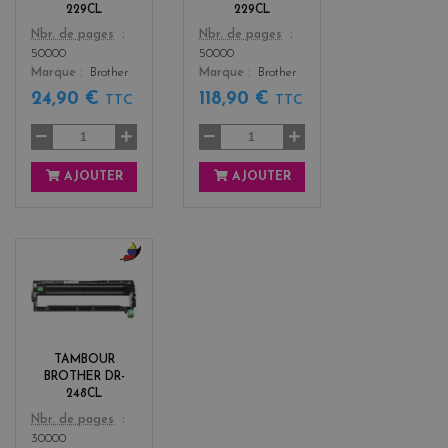
229CL
229CL
Color
Color
Nbr. de pages
Nbr. de pages
50000
50000
Marque
Brother
Marque
Brother
24,90 €
118,90 €
TTC
TTC
AJOUTER
AJOUTER
b
l
a
c
k
TAMBOUR
+
BROTHER DR-
3
248CL
Color
Nbr. de pages
30000