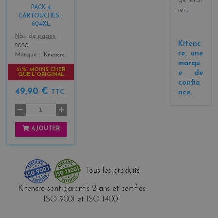
générat
k
PACK 4
ion
.
+
CARTOUCHES -
3
604XL
Color
Nbr. de pages
Kitenc
2050
re, une
Marque
Kitencre
marqu
51% MOINS CHER
e de
QUE L'ORIGINAL
confia
49,90 €
nce.
TTC
AJOUTER
Tous les produits
Kitencre sont garantis 2 ans et certifiés
ISO 9001 et ISO 14001