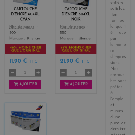
n
c
entière
k
satisfac
CARTOUCHE
CARTOUCHE
tion
D'ENCRE 604XL
D'ENCRE 604XL
CYAN
NOIR
tant par
la
qualit
Color
Color
Nbr. de pages
Nbr. de pages
é
que
500
550
par
Marque
Kitencre
Marque
Kitencre
le
nomb
46% MOINS CHER
44% MOINS CHER
re
QUE L'ORIGINAL
QUE L'ORIGINAL
d’impres
11,90 €
21,90 €
TTC
TTC
sions
.
Nos
cartouc
hes sont
AJOUTER
AJOUTER
prêtes
à
l'emploi
et
munies
b
d'une
l
puce de
a
dernière
c