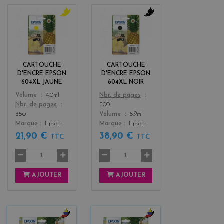
y
b
e
l
l
a
l
c
o
k
CARTOUCHE
CARTOUCHE
w
D'ENCRE EPSON
D'ENCRE EPSON
604XL JAUNE
604XL NOIR
Color
Color
Volume
4.0ml
Nbr. de pages
Nbr. de pages
500
350
Volume
8.9ml
Marque
Epson
Marque
Epson
21,90 €
38,90 €
TTC
TTC
AJOUTER
AJOUTER