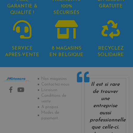
GARANTIE &
100%
GRATUITE
QUALITÉ !
SÉCURISÉS
SERVICE
8 MAGASINS
RECYCLEZ
APRÈS-VENTE
EN BELGIQUE
SOLIDAIRE
Informations
Nos magasins
Il est si rare
Contactez-nous
Livraison
de trouver
Conditions de
une
vente
entreprise
A propos
Modes de
aussi
paiement
professionnelle
que celle-ci.