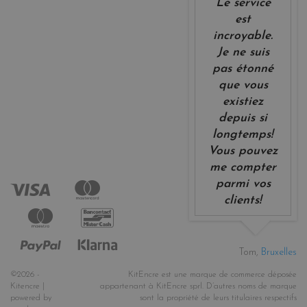
Le service
est
incroyable.
Je ne suis
pas étonné
que vous
existiez
depuis si
longtemps!
Vous pouvez
me compter
parmi vos
clients!
Tom,
Bruxelles
©2026 -
KitEncre est une marque de commerce déposée
Kitencre |
appartenant à KitEncre sprl. D’autres noms de marque
powered by
sont la propriété de leurs titulaires respectifs