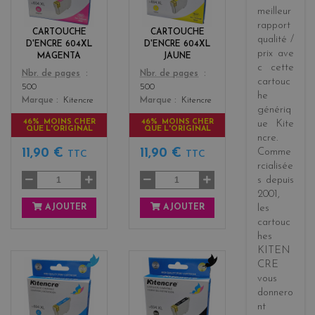
meilleur
e
l
rapport
n
o
CARTOUCHE
CARTOUCHE
qualité /
t
w
D'ENCRE 604XL
D'ENCRE 604XL
a
prix
ave
MAGENTA
JAUNE
c cette
Color
Color
Nbr. de pages
Nbr. de pages
cartouc
500
500
he
Marque
Kitencre
Marque
Kitencre
génériq
46% MOINS CHER
46% MOINS CHER
ue
Kite
QUE L'ORIGINAL
QUE L'ORIGINAL
ncre
.
11,90 €
11,90 €
Comme
TTC
TTC
rcialisée
s
depuis
2001
,
AJOUTER
AJOUTER
les
cartouc
hes
KITEN
CRE
c
b
vous
y
l
donnero
a
a
nt