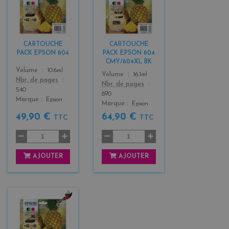
b
b
l
l
a
a
c
c
k
k
CARTOUCHE
CARTOUCHE
+
+
PACK EPSON 604
PACK EPSON 604
3
3
CMY/604XL BK
Color
Volume
10.6ml
Color
Volume
16.1ml
Nbr. de pages
Nbr. de pages
540
890
Marque
Epson
Marque
Epson
49,90 €
64,90 €
TTC
TTC
AJOUTER
AJOUTER
b
l
a