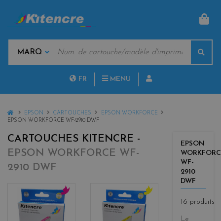
PAN
MOTS
Rech
CLÉS
MARQUES
FR
MENU
NL
HOME
EPSON
CARTOUCHES
EPSON WORKFORCE
EPSON WORKFORCE WF-2910 DWF
CARTOUCHES KITENCRE -
EPSON
EPSON WORKFORCE WF-
WORKFORC
WF-
2910 DWF
2910
DWF
16 produits
m
y
a
e
Le
g
l