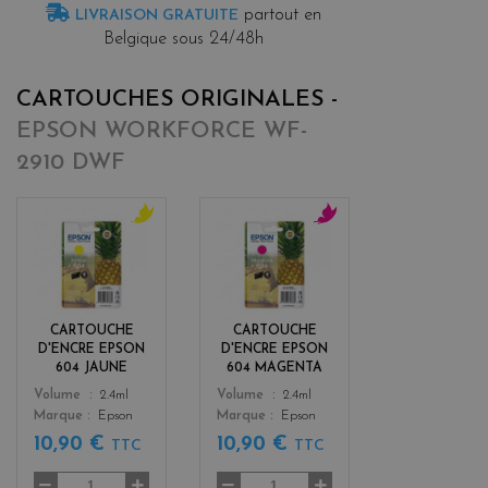
partout en
LIVRAISON GRATUITE
Belgique sous 24/48h
CARTOUCHES ORIGINALES -
EPSON WORKFORCE WF-
2910 DWF
y
m
e
a
l
g
l
e
o
n
CARTOUCHE
CARTOUCHE
w
t
D'ENCRE EPSON
D'ENCRE EPSON
a
604 JAUNE
604 MAGENTA
Color
Color
Volume
2.4ml
Volume
2.4ml
Marque
Epson
Marque
Epson
10,90 €
10,90 €
TTC
TTC