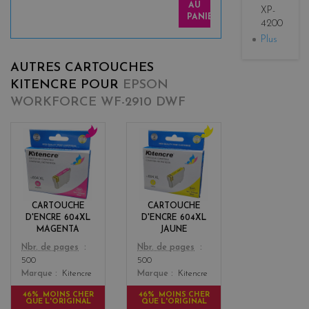
AU
XP-
PANIER
4200
Plus
AUTRES CARTOUCHES
KITENCRE POUR
EPSON
WORKFORCE WF-2910 DWF
m
y
a
e
g
l
e
l
n
o
CARTOUCHE
CARTOUCHE
t
w
D'ENCRE 604XL
D'ENCRE 604XL
a
MAGENTA
JAUNE
Color
Color
Nbr. de pages
Nbr. de pages
500
500
Marque
Kitencre
Marque
Kitencre
46% MOINS CHER
46% MOINS CHER
QUE L'ORIGINAL
QUE L'ORIGINAL