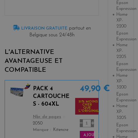
Epson
Expression
Home
XP-
2200
partout en
LIVRAISON GRATUITE
Epson
Belgique sous 24/48h
Expression
Home
XP-
L'ALTERNATIVE
2205
AVANTAGEUSE ET
Epson
COMPATIBLE
Expression
Home
XP-
49,90 €
3200
PACK 4
b
Epson
CARTOUCHE
Expression
l
51% MOINS
S - 604XL
CHER
Home
a
QUE
L'ORIGINAL
XP-
c
color
Nbr. de pages
3205
k
2050
Epson
+
Marque
Kitencre
Expression
3
AJOUTER
Home