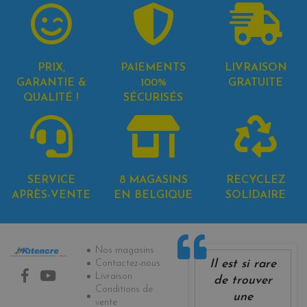
PRIX,
PAIEMENTS
LIVRAISON
GARANTIE &
100%
GRATUITE
QUALITÉ !
SÉCURISÉS
SERVICE
8 MAGASINS
RECYCLEZ
APRÈS-VENTE
EN BELGIQUE
SOLIDAIRE
Informations
Nos magasins
Il est si rare
Contactez-nous
Livraison
de trouver
Conditions de
une
vente