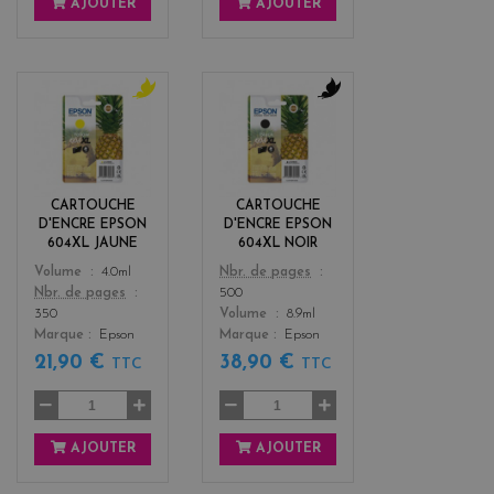
AJOUTER
AJOUTER
y
b
e
l
l
a
l
c
o
k
CARTOUCHE
CARTOUCHE
w
D'ENCRE EPSON
D'ENCRE EPSON
604XL JAUNE
604XL NOIR
Color
Color
Volume
4.0ml
Nbr. de pages
Nbr. de pages
500
350
Volume
8.9ml
Marque
Epson
Marque
Epson
21,90 €
38,90 €
TTC
TTC
AJOUTER
AJOUTER