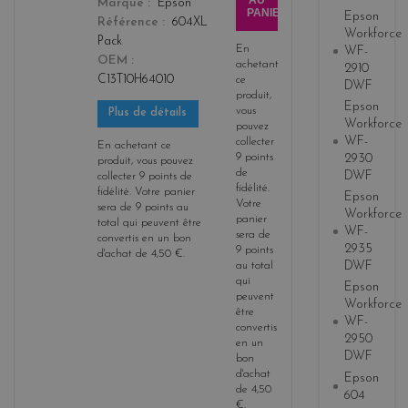
AU
Marque
Epson
PANIER
Epson
Référence
604XL
Workforce
Pack
En
WF-
OEM
achetant
2910
C13T10H64010
ce
DWF
produit,
Epson
vous
Plus de détails
Workforce
pouvez
WF-
collecter
En achetant ce
9
points
2930
produit, vous pouvez
de
DWF
collecter
9
points de
fidélité
.
fidélité
. Votre panier
Epson
Votre
sera de
9
points
au
Workforce
panier
total qui peuvent être
WF-
sera de
convertis en un bon
2935
9
points
d'achat de
4,50 €
.
DWF
au total
qui
Epson
peuvent
Workforce
être
WF-
convertis
2950
en un
DWF
bon
d'achat
Epson
de
4,50
604
€
.