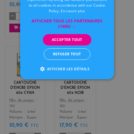
10,90 €
10,90 €
to all cookies in accordance with our Cookie
TTC
TTC
Policy.
En savoir plus
AFFICHER TOUS LES PARTENAIRES
(1485) →
AJOUTER
AJOUTER
ACCEPTER TOUT
REFUSER TOUT
c
b
y
l
AFFICHER LES DÉTAILS
a
a
n
c
k
CARTOUCHE
CARTOUCHE
D'ENCRE EPSON
D'ENCRE EPSON
604 CYAN
604 NOIR
Color
Color
Nbr. de pages
Nbr. de pages
130
150
Volume
2.4ml
Volume
3.4ml
Marque
Epson
Marque
Epson
10,90 €
17,90 €
TTC
TTC