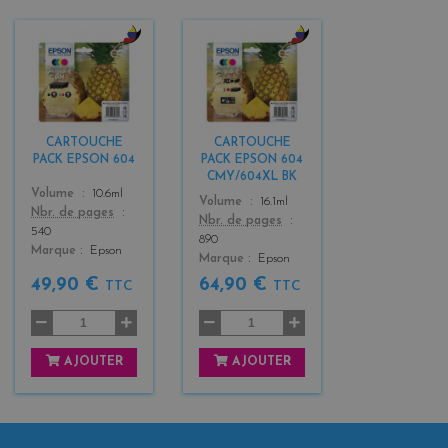
b
b
l
l
a
a
c
c
k
k
CARTOUCHE
CARTOUCHE
+
+
PACK EPSON 604
PACK EPSON 604
3
3
CMY/604XL BK
Color
Volume
10.6ml
Color
Volume
16.1ml
Nbr. de pages
Nbr. de pages
540
890
Marque
Epson
Marque
Epson
49,90 €
64,90 €
TTC
TTC
AJOUTER
AJOUTER