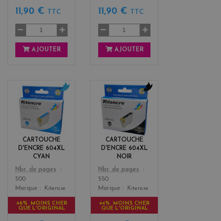
11,90 €
11,90 €
TTC
TTC
AJOUTER
AJOUTER
c
b
y
l
a
a
n
c
k
CARTOUCHE
CARTOUCHE
D'ENCRE 604XL
D'ENCRE 604XL
CYAN
NOIR
Color
Color
Nbr. de pages
Nbr. de pages
500
550
Marque
Kitencre
Marque
Kitencre
46% MOINS CHER
44% MOINS CHER
QUE L'ORIGINAL
QUE L'ORIGINAL