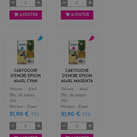
AJOUTER
AJOUTER
c
m
y
a
a
g
n
e
n
CARTOUCHE
CARTOUCHE
t
D'ENCRE EPSON
D'ENCRE EPSON
a
604XL CYAN
604XL MAGENTA
Color
Color
Volume
4.0ml
Volume
4.0ml
Nbr. de pages
Nbr. de pages
350
350
Marque
Epson
Marque
Epson
21,90 €
21,90 €
TTC
TTC