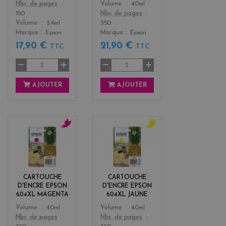
Color
Color
Nbr. de pages
Volume
4.0ml
150
Nbr. de pages
Volume
3.4ml
350
Marque
Epson
Marque
Epson
17,90 €
21,90 €
TTC
TTC
AJOUTER
AJOUTER
m
y
a
e
g
l
e
l
n
o
CARTOUCHE
CARTOUCHE
t
w
D'ENCRE EPSON
D'ENCRE EPSON
a
604XL MAGENTA
604XL JAUNE
Color
Color
Volume
4.0ml
Volume
4.0ml
Nbr. de pages
Nbr. de pages