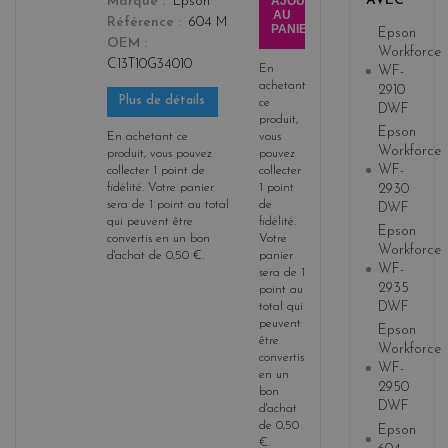
AVEC
AJOUTER
Marque
Epson
a
AU
Référence
604 M
PANIER
Epson
OEM
Workforce
C13T10G34010
En
WF-
achetant
2910
Plus de détails
ce
DWF
produit,
Epson
En achetant ce
vous
Workforce
produit, vous pouvez
pouvez
WF-
collecter
1
point de
collecter
fidélité
. Votre panier
1
point
2930
sera de
1
point
au total
de
DWF
qui peuvent être
fidélité
.
Epson
convertis en un bon
Votre
Workforce
d'achat de
0,50 €
.
panier
WF-
sera de
1
2935
point
au
DWF
total qui
peuvent
Epson
être
Workforce
convertis
WF-
en un
2950
bon
DWF
d'achat
de
0,50
Epson
€
.