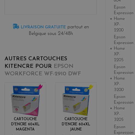
604
Epson
Expression
Home
XP-
partout en
LIVRAISON GRATUITE
2200
Belgique sous 24/48h
Epson
Expression
Home
XP-
AUTRES CARTOUCHES
2205
KITENCRE POUR
EPSON
Epson
Expression
WORKFORCE WF-2910 DWF
Home
XP-
3200
m
y
Epson
a
e
Expression
g
l
Home
e
l
XP-
n
o
CARTOUCHE
CARTOUCHE
3205
t
w
D'ENCRE 604XL
D'ENCRE 604XL
Epson
a
MAGENTA
JAUNE
Expression