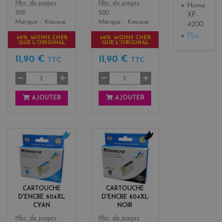
Color
Color
Nbr. de pages
Nbr. de pages
Home
500
500
XP-
Marque
Kitencre
Marque
Kitencre
4200
Plus
46% MOINS CHER
46% MOINS CHER
QUE L'ORIGINAL
QUE L'ORIGINAL
11,90 €
11,90 €
TTC
TTC
AJOUTER
AJOUTER
c
b
y
l
a
a
n
c
k
CARTOUCHE
CARTOUCHE
D'ENCRE 604XL
D'ENCRE 604XL
CYAN
NOIR
Color
Color
Nbr. de pages
Nbr. de pages