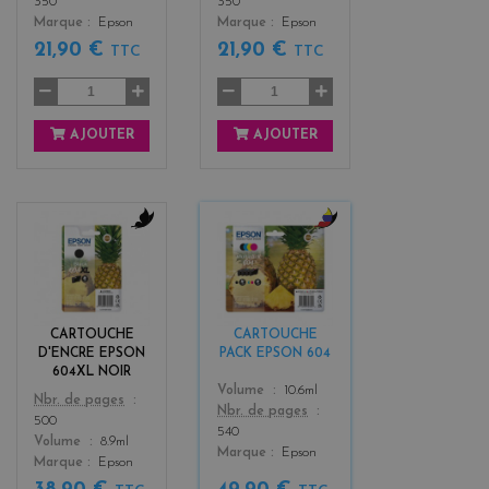
350
350
Marque
Epson
Marque
Epson
21,90 €
21,90 €
TTC
TTC
AJOUTER
AJOUTER
b
b
l
l
a
a
c
c
k
k
CARTOUCHE
CARTOUCHE
+
D'ENCRE EPSON
PACK EPSON 604
3
604XL NOIR
Color
Volume
10.6ml
Color
Nbr. de pages
Nbr. de pages
500
540
Volume
8.9ml
Marque
Epson
Marque
Epson