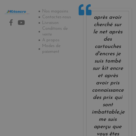
Informations
Nos magasins
après avoir
Contactez-nous
Livraison
cherché sur
Conditions de
le net après
vente
des
A propos
Modes de
cartouches
paiement
d'encres je
suis tombé
sur kit encre
et après
avoir pris
connaissance
des prix qui
sont
imbattable,je
me suis
aperçu que
vous êtes