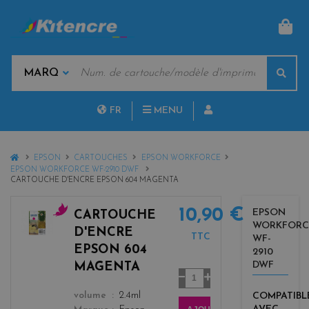
PAN
MOTS
Rech
CLÉS
MARQUES
FR
MENU
NL
HOME
EPSON
CARTOUCHES
EPSON WORKFORCE
EPSON WORKFORCE WF-2910 DWF
CARTOUCHE D'ENCRE EPSON 604 MAGENTA
10,90 €
EPSON
CARTOUCHE
WORKFORC
m
D'ENCRE
TTC
WF-
a
EPSON 604
2910
g
DWF
MAGENTA
e
Quantité
n
color
COMPATIBL
volume
2.4ml
t