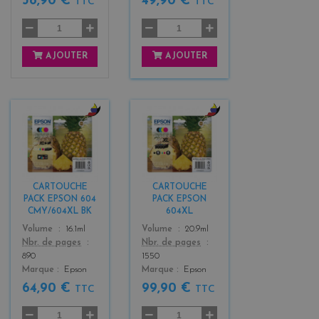
38,90 €
49,90 €
TTC
TTC
AJOUTER
AJOUTER
b
b
l
l
a
a
c
c
k
k
CARTOUCHE
CARTOUCHE
+
+
PACK EPSON 604
PACK EPSON
3
3
CMY/604XL BK
604XL
Color
Color
Volume
16.1ml
Volume
20.9ml
Nbr. de pages
Nbr. de pages
890
1550
Marque
Epson
Marque
Epson
64,90 €
99,90 €
TTC
TTC