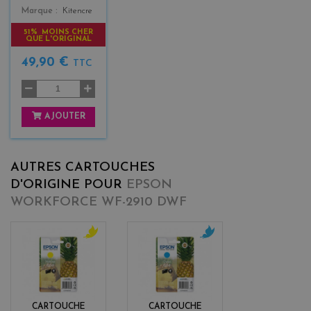
Marque
Kitencre
51% MOINS CHER
QUE L'ORIGINAL
49,90 €
TTC
AJOUTER
AUTRES CARTOUCHES
D'ORIGINE POUR
EPSON
WORKFORCE WF-2910 DWF
y
c
e
y
l
a
l
n
o
CARTOUCHE
CARTOUCHE