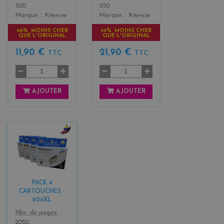
500
550
Marque
Kitencre
Marque
Kitencre
46% MOINS CHER
44% MOINS CHER
QUE L'ORIGINAL
QUE L'ORIGINAL
11,90 €
21,90 €
TTC
TTC
AJOUTER
AJOUTER
b
l
a
c
k
PACK 4
+
CARTOUCHES -
3
604XL
Color
Nbr. de pages
2050