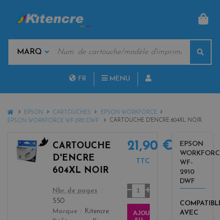
PAN
MOTS
Rech
CLÉS
MARQUES
FR
MENU
NL
HOME
EPSON
CARTOUCHES
EPSON WORKFORCE
CARTOUCHE D'ENCRE 604XL NOIR
EPSON WORKFORCE WF-2910 DWF
21,90 €
EPSON
CARTOUCHE
WORKFORC
b
D'ENCRE
TTC
WF-
l
604XL NOIR
2910
a
DWF
c
Quantité
color
Nbr. de pages
k
550
COMPATIBL
Marque
Kitencre
AVEC
AJOUTER