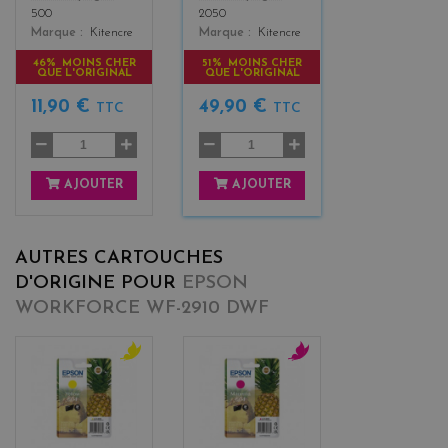
500
2050
Marque
Kitencre
Marque
Kitencre
46% MOINS CHER
51% MOINS CHER
QUE L'ORIGINAL
QUE L'ORIGINAL
11,90 €
49,90 €
TTC
TTC
AJOUTER
AJOUTER
AUTRES CARTOUCHES
D'ORIGINE POUR
EPSON
WORKFORCE WF-2910 DWF
y
m
e
a
l
g
l
e