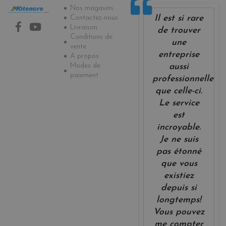
Informations
Nos magasins
Il est si rare
Contactez-nous
Livraison
de trouver
Conditions de
une
vente
entreprise
A propos
Modes de
aussi
paiement
professionnelle
que celle-ci.
Le service
est
incroyable.
Je ne suis
pas étonné
que vous
existiez
depuis si
longtemps!
Vous pouvez
me compter