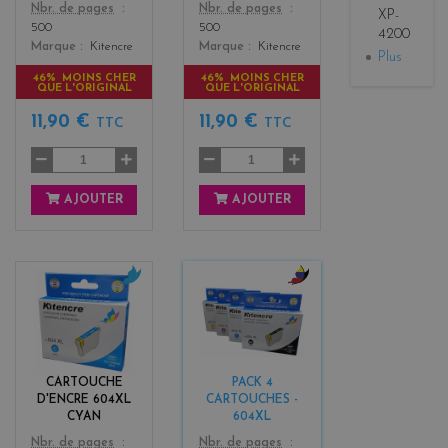
Color
Color
Nbr. de pages
Nbr. de pages
XP-
500
500
4200
Marque
Kitencre
Marque
Kitencre
Plus
46% MOINS CHER
46% MOINS CHER
QUE L'ORIGINAL
QUE L'ORIGINAL
11,90 €
11,90 €
TTC
TTC
AJOUTER
AJOUTER
c
b
y
l
a
a
n
c
k
CARTOUCHE
PACK 4
+
D'ENCRE 604XL
CARTOUCHES -
3
CYAN
604XL
Color
Color
Nbr. de pages
Nbr. de pages