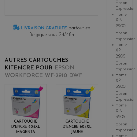
Epson
Expression
Home
XP-
2200
partout en
LIVRAISON GRATUITE
Epson
Belgique sous 24/48h
Expression
Home
XP-
2205
AUTRES CARTOUCHES
Epson
KITENCRE POUR
EPSON
Expression
Home
WORKFORCE WF-2910 DWF
XP-
3200
Epson
m
y
Expression
a
e
Home
g
l
XP-
e
l
3205
n
o
CARTOUCHE
CARTOUCHE
Epson
t
w
D'ENCRE 604XL
D'ENCRE 604XL
Expression
a
MAGENTA
JAUNE
Home