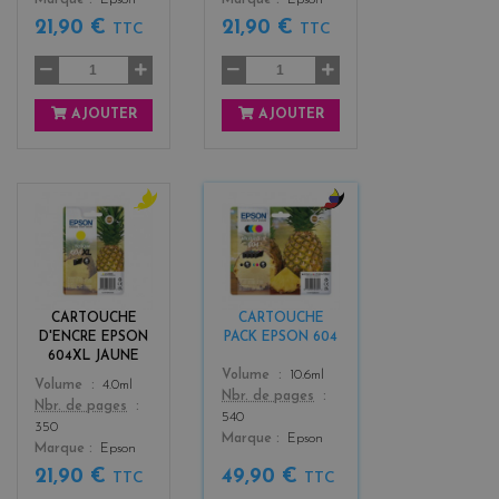
21,90 €
21,90 €
TTC
TTC
AJOUTER
AJOUTER
y
b
e
l
l
a
l
c
o
k
CARTOUCHE
CARTOUCHE
w
+
D'ENCRE EPSON
PACK EPSON 604
3
604XL JAUNE
Color
Volume
10.6ml
Color
Volume
4.0ml
Nbr. de pages
Nbr. de pages
540
350
Marque
Epson
Marque
Epson
21,90 €
49,90 €
TTC
TTC