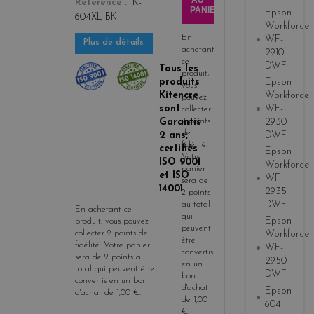
AU
Référence
K-
PANIER
Epson
604XL BK
Workforce
En
WF-
Plus de détails
achetant
2910
ce
DWF
Tous les
produit,
produits
Epson
vous
Kitencre
Workforce
pouvez
sont
WF-
collecter
Garantis
2
points
2930
de
2 ans,
DWF
fidélité
.
certifiés
Epson
Votre
ISO 9001
Workforce
panier
et ISO
WF-
sera de
14001
2935
2
points
DWF
au total
En achetant ce
qui
Epson
produit, vous pouvez
peuvent
collecter
2
points de
Workforce
être
fidélité
. Votre panier
WF-
convertis
sera de
2
points
au
2950
en un
total qui peuvent être
DWF
bon
convertis en un bon
d'achat
Epson
d'achat de
1,00 €
.
de
1,00
604
€
.