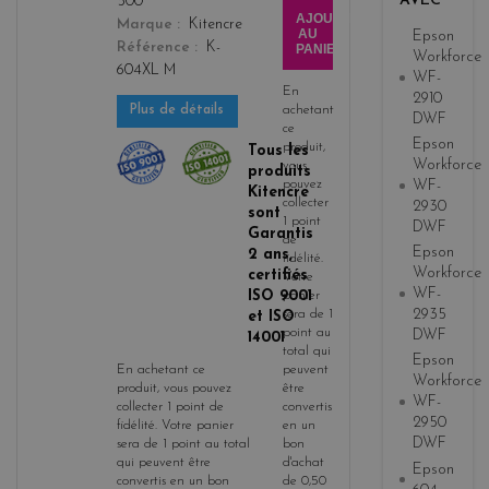
AVEC
500
a
AJOUTER
Marque
Kitencre
AU
Epson
Référence
K-
PANIER
Workforce
604XL M
WF-
En
2910
achetant
Plus de détails
DWF
ce
Epson
produit,
Tous les
Workforce
vous
produits
pouvez
WF-
Kitencre
collecter
2930
sont
1
point
DWF
Garantis
de
Epson
2 ans,
fidélité
.
Workforce
certifiés
Votre
WF-
ISO 9001
panier
2935
sera de
1
et ISO
point
au
DWF
14001
total qui
Epson
En achetant ce
peuvent
Workforce
produit, vous pouvez
être
WF-
collecter
1
point de
convertis
2950
fidélité
. Votre panier
en un
DWF
sera de
1
point
au total
bon
qui peuvent être
d'achat
Epson
convertis en un bon
de
0,50