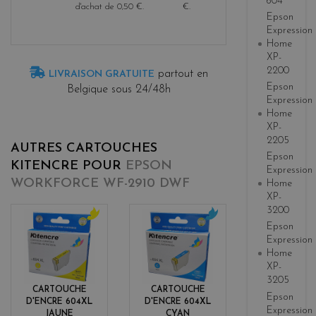
604
d'achat de
0,50 €
.
€
.
Epson
Expression
Home
XP-
2200
partout en
LIVRAISON GRATUITE
Epson
Belgique sous 24/48h
Expression
Home
XP-
2205
AUTRES CARTOUCHES
Epson
KITENCRE POUR
EPSON
Expression
WORKFORCE WF-2910 DWF
Home
XP-
3200
Epson
y
c
Expression
e
y
Home
l
a
XP-
l
n
3205
o
CARTOUCHE
CARTOUCHE
Epson
w
D'ENCRE 604XL
D'ENCRE 604XL
Expression
JAUNE
CYAN