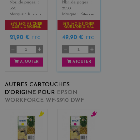
Color
Color
Nbr. de pages
Nbr. de pages
550
2050
Marque
Kitencre
Marque
Kitencre
44% MOINS CHER
51% MOINS CHER
QUE L'ORIGINAL
QUE L'ORIGINAL
21,90 €
49,90 €
TTC
TTC
AJOUTER
AJOUTER
AUTRES CARTOUCHES
D'ORIGINE POUR
EPSON
WORKFORCE WF-2910 DWF
y
m
e
a
l
g
l
e