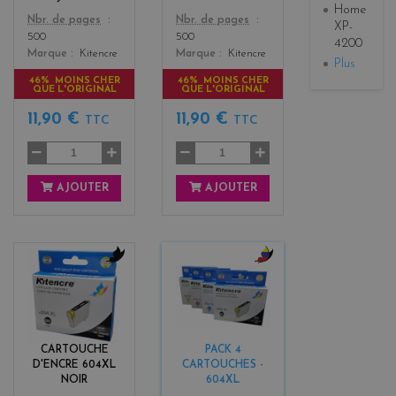
Home
Color
Color
Nbr. de pages
Nbr. de pages
XP-
500
500
4200
Marque
Kitencre
Marque
Kitencre
Plus
46% MOINS CHER
46% MOINS CHER
QUE L'ORIGINAL
QUE L'ORIGINAL
11,90 €
11,90 €
TTC
TTC
AJOUTER
AJOUTER
b
b
l
l
a
a
c
c
k
k
CARTOUCHE
PACK 4
+
D'ENCRE 604XL
CARTOUCHES -
3
NOIR
604XL