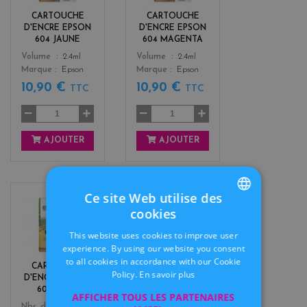
o
n
CARTOUCHE
CARTOUCHE
w
t
D'ENCRE EPSON
D'ENCRE EPSON
a
604 JAUNE
604 MAGENTA
Color
Color
Volume
2.4ml
Volume
2.4ml
Marque
Epson
Marque
Epson
10,90 €
10,90 €
TTC
TTC
AJOUTER
AJOUTER
Ce site Web utilise des
c
b
cookies
FRENCH
y
l
This website uses cookies to improve user
a
a
DUTCH
experience. By using our website you consent
n
c
to all cookies in accordance with our Cookie
k
CARTOUCHE
CARTOUCHE
Policy.
En savoir plus
D'ENCRE EPSON
D'ENCRE EPSON
604 CYAN
604 NOIR
AFFICHER TOUS LES PARTENAIRES
Color
Color