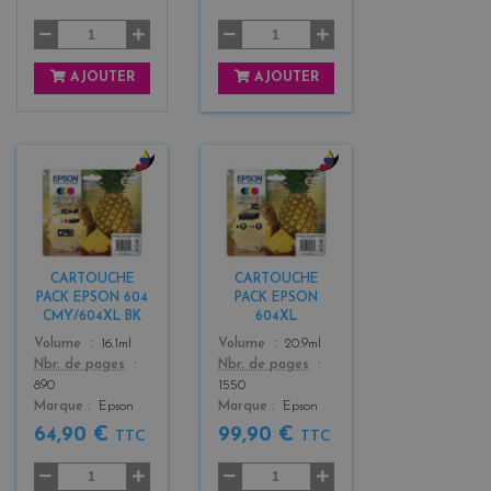
AJOUTER
AJOUTER
b
b
l
l
a
a
c
c
k
k
CARTOUCHE
CARTOUCHE
+
+
PACK EPSON 604
PACK EPSON
3
3
CMY/604XL BK
604XL
Color
Color
Volume
16.1ml
Volume
20.9ml
Nbr. de pages
Nbr. de pages
890
1550
Marque
Epson
Marque
Epson
64,90 €
99,90 €
TTC
TTC