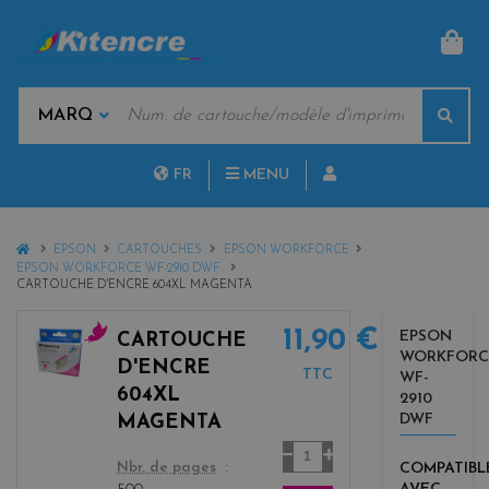
PAN
MOTS
Rech
CLÉS
MARQUES
FR
MENU
NL
HOME
EPSON
CARTOUCHES
EPSON WORKFORCE
EPSON WORKFORCE WF-2910 DWF
CARTOUCHE D'ENCRE 604XL MAGENTA
11,90 €
EPSON
CARTOUCHE
WORKFORC
m
D'ENCRE
TTC
WF-
a
604XL
2910
g
DWF
MAGENTA
e
Quantité
n
color
COMPATIBL
Nbr. de pages
t