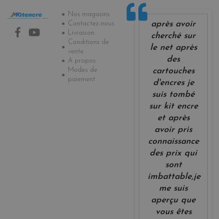
Informations
Nos magasins
après avoir
Contactez-nous
Livraison
cherché sur
Conditions de
le net après
vente
des
A propos
Modes de
cartouches
paiement
d'encres je
suis tombé
sur kit encre
et après
avoir pris
connaissance
des prix qui
sont
imbattable,je
me suis
aperçu que
vous êtes