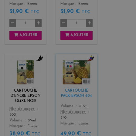
Marque
Epson
Marque
Epson
21,90 €
21,90 €
TTC
TTC
AJOUTER
AJOUTER
b
b
l
l
a
a
c
c
k
k
CARTOUCHE
CARTOUCHE
+
D'ENCRE EPSON
PACK EPSON 604
3
604XL NOIR
Color
Volume
10.6ml
Color
Nbr. de pages
Nbr. de pages
500
540
Volume
8.9ml
Marque
Epson
Marque
Epson
38,90 €
49,90 €
TTC
TTC