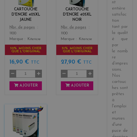
l
c
nt
o
k
entière
CARTOUCHE
CARTOUCHE
w
satisfac
D'ENCRE 405XL
D'ENCRE 405XL
JAUNE
NOIR
tion
tant par
Color
Color
Nbr. de pages
Nbr. de pages
la
qualit
1100
1100
é
que
Marque
Kitencre
Marque
Kitencre
par
52% MOINS CHER
51% MOINS CHER
le
nomb
QUE L'ORIGINAL
QUE L'ORIGINAL
re
16,90 €
27,90 €
TTC
TTC
d’impres
sions
.
Nos
cartouc
AJOUTER
AJOUTER
hes sont
prêtes
à
l'emploi
et
b
munies
l
d'une
a
puce de
c
dernière