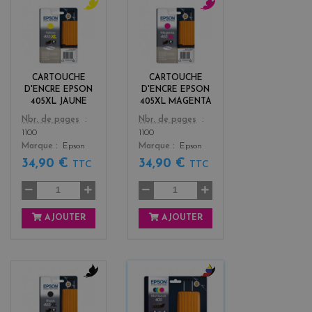
y
m
e
a
l
g
l
e
o
n
CARTOUCHE
CARTOUCHE
w
t
D'ENCRE EPSON
D'ENCRE EPSON
a
405XL JAUNE
405XL MAGENTA
Color
Color
Nbr. de pages
Nbr. de pages
1100
1100
Marque
Epson
Marque
Epson
34,90 €
34,90 €
TTC
TTC
AJOUTER
AJOUTER
b
b
l
l