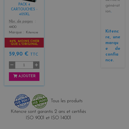
k
PACK 4
générat
+
CARTOUCHES -
ion
.
3
405XL
Color
Nbr. de pages
4400
Kitenc
Marque
Kitencre
re, une
62% MOINS CHER
marqu
QUE L'ORIGINAL
e de
59,90 €
confia
TTC
nce.
AJOUTER
Tous les produits
Kitencre sont garantis 2 ans et certifiés
ISO 9001 et ISO 14001