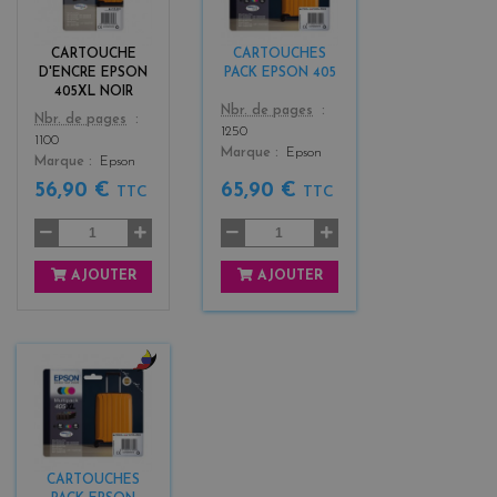
a
a
c
c
k
k
CARTOUCHE
CARTOUCHES
+
D'ENCRE EPSON
PACK EPSON 405
3
405XL NOIR
Color
Nbr. de pages
Color
Nbr. de pages
1250
1100
Marque
Epson
Marque
Epson
56,90 €
65,90 €
TTC
TTC
AJOUTER
AJOUTER
b
l
a
c
k
CARTOUCHES
+