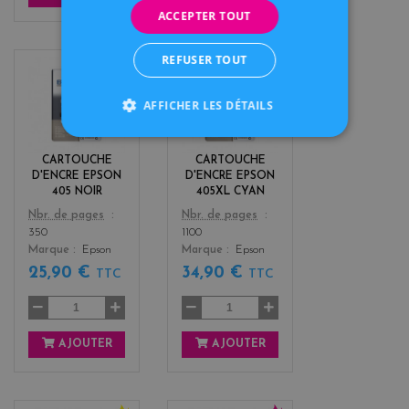
ACCEPTER TOUT
REFUSER TOUT
b
c
l
y
AFFICHER LES DÉTAILS
a
a
c
n
k
CARTOUCHE
CARTOUCHE
D'ENCRE EPSON
D'ENCRE EPSON
405 NOIR
405XL CYAN
Color
Color
Nbr. de pages
Nbr. de pages
350
1100
Marque
Epson
Marque
Epson
25,90 €
34,90 €
TTC
TTC
AJOUTER
AJOUTER