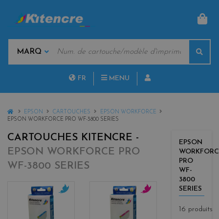
PAN
MOTS
Rech
CLÉS
MARQUES
FR
MENU
NL
HOME
EPSON
CARTOUCHES
EPSON WORKFORCE
EPSON WORKFORCE PRO WF-3800 SERIES
CARTOUCHES KITENCRE -
EPSON
EPSON WORKFORCE PRO
WORKFORC
PRO
WF-3800 SERIES
WF-
3800
SERIES
c
m
16 produits
y
a
a
g