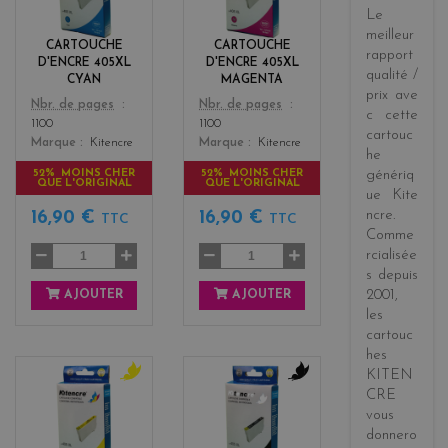
Le
n
e
meilleur
n
CARTOUCHE
CARTOUCHE
rapport
t
D'ENCRE 405XL
D'ENCRE 405XL
qualité /
a
CYAN
MAGENTA
prix
ave
Color
Color
Nbr. de pages
Nbr. de pages
c cette
1100
1100
cartouc
Marque
Kitencre
Marque
Kitencre
he
52% MOINS CHER
52% MOINS CHER
génériq
QUE L'ORIGINAL
QUE L'ORIGINAL
ue
Kite
ncre
.
16,90 €
16,90 €
TTC
TTC
Comme
rcialisée
s
depuis
2001
,
AJOUTER
AJOUTER
les
cartouc
hes
KITEN
y
b
CRE
e
l
vous
l
a
donnero