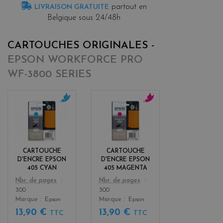
partout en
LIVRAISON GRATUITE
Belgique sous 24/48h
CARTOUCHES ORIGINALES -
EPSON WORKFORCE PRO
WF-3800 SERIES
c
m
y
a
a
g
n
e
n
CARTOUCHE
CARTOUCHE
t
D'ENCRE EPSON
D'ENCRE EPSON
a
405 CYAN
405 MAGENTA
Color
Color
Nbr. de pages
Nbr. de pages
300
300
Marque
Epson
Marque
Epson
13,90 €
13,90 €
TTC
TTC