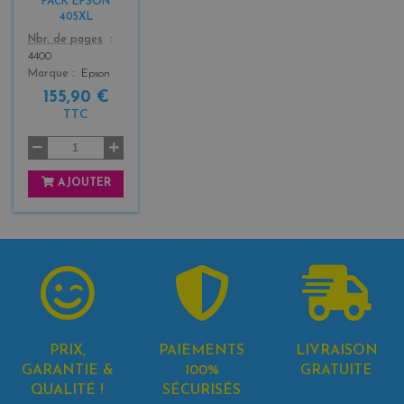
PACK EPSON
3
405XL
Color
Nbr. de pages
4400
Marque
Epson
155,90 €
TTC
AJOUTER
PRIX,
PAIEMENTS
LIVRAISON
GARANTIE &
100%
GRATUITE
QUALITÉ !
SÉCURISÉS