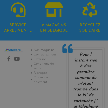
SERVICE
8 MAGASINS
RECYCLEZ
APRÈS-VENTE
EN BELGIQUE
SOLIDAIRE
Informations
Nos magasins
Pour l
Contactez-nous
Livraison
'instant rien
Conditions de
à dire
vente
première
A propos
Modes de
commande
paiement
m'étant
trompé dans
le N° de
cartouche j '
ai téléphoné