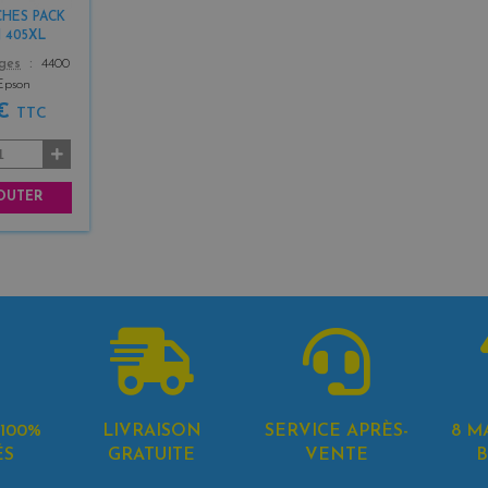
+
HES PACK
3
 405XL
ages
4400
Epson
 €
TTC
OUTER
100%
LIVRAISON
SERVICE APRÈS-
8 M
ÉS
GRATUITE
VENTE
B