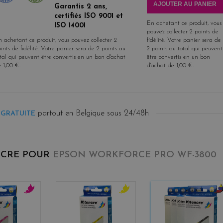
AJOUTER AU PANIER
Garantis 2 ans,
certifiés ISO 9001 et
En achetant ce produit, vous
ISO 14001
pouvez collecter
2
points de
 achetant ce produit, vous pouvez collecter
2
fidélité
. Votre panier sera de
ints de fidélité
. Votre panier sera de
2
points
au
2
points
au total qui peuvent
tal qui peuvent être convertis en un bon d'achat
être convertis en un bon
e
1,00 €
.
d'achat de
1,00 €
.
partout en Belgique sous 24/48h
 GRATUITE
NCRE POUR
EPSON WORKFORCE PRO WF-3800
m
y
b
a
e
l
g
l
a