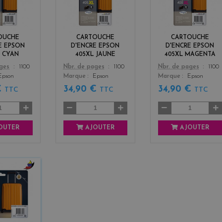
a
l
g
n
l
e
o
n
w
t
OUCHE
CARTOUCHE
CARTOUCHE
a
E EPSON
D'ENCRE EPSON
D'ENCRE EPSON
L CYAN
405XL JAUNE
405XL MAGENTA
Color
Color
ages
1100
Nbr. de pages
1100
Nbr. de pages
1100
Epson
Marque
Epson
Marque
Epson
€
34,90 €
34,90 €
TTC
TTC
TTC
OUTER
AJOUTER
AJOUTER
b
l
a
c
k