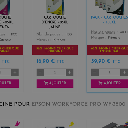
e
l
c
n
o
k
t
w
+
OUCHE
CARTOUCHE
PACK 4 CARTOUCHES
a
3
E 405XL
D'ENCRE 405XL
- 405XL
ENTA
JAUNE
Color
Nbr. de pages
4400
Color
ages
1100
Nbr. de pages
1100
Marque
Kitencre
Kitencre
Marque
Kitencre
S CHER QUE
52% MOINS CHER QUE
62% MOINS CHER QU
IGINAL
L'ORIGINAL
L'ORIGINAL
€
16,90 €
59,90 €
TTC
TTC
TTC
OUTER
AJOUTER
AJOUTER
IGINE POUR
EPSON WORKFORCE PRO WF-3800