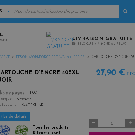
MOTS
Rec
CLÉS
TÉ
LIVRAISON GRATUITE
0ANS
EN BELGIQUE VIA MONDIAL RELAY.
CARTOUCHE D'ENCRE 405
FORCE
EPSON WORKFORCE PRO WF-3800 SERIES
27,90 €
CARTOUCHE D'ENCRE 405XL
TTC
NOIR
color
br. de pages
1100
arque
Kitencre
éférence
K-405XL BK
Plus de détails
Quantité
Tous les produits
Kitencre sont