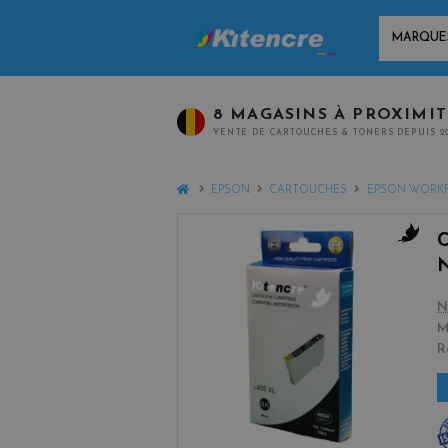
MARQUES
8 MAGASINS À PROXIMI
VENTE DE CARTOUCHES & TONERS DEPUIS 2
HOME
EPSON
CARTOUCHES
EPSON WORK
b
l
a
N
c
M
k
R