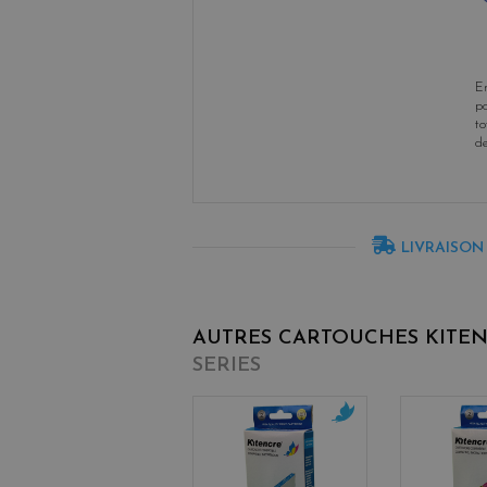
En
po
to
d
LIVRAISON
AUTRES CARTOUCHES KITE
SERIES
c
y
a