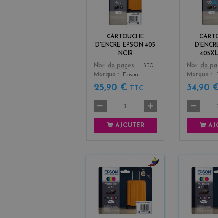
a
c
k
CARTOUCHE
CART
D'ENCRE EPSON 405
D'ENCR
NOIR
405X
Color
Color
Nbr. de pages
350
Nbr. de p
Marque
Epson
Marque
25,90 €
34,90 
TTC
AJOUTER
AJ
b
l
a
c
k