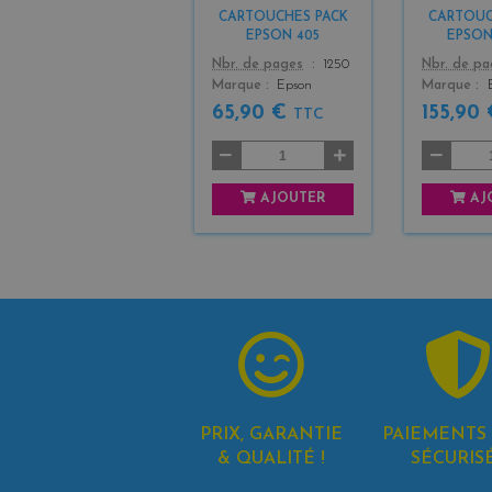
+
CARTOUCHES PACK
CARTOUC
3
EPSON 405
EPSON
Color
Color
Nbr. de pages
1250
Nbr. de p
Marque
Epson
Marque
65,90 €
155,90
TTC
AJOUTER
AJ
PRIX, GARANTIE
PAIEMENTS 
& QUALITÉ !
SÉCURIS