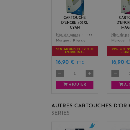
n
CARTOUCHE
CART
D'ENCRE 405XL
D'ENCR
CYAN
MAG
Color
Color
Nbr. de pages
1100
Nbr. de p
Marque
Kitencre
Marque
52% MOINS CHER QUE
52% MOIN
L'ORIGINAL
L'OR
16,90 €
16,90 
TTC
AJOUTER
AJ
AUTRES CARTOUCHES D'OR
SERIES