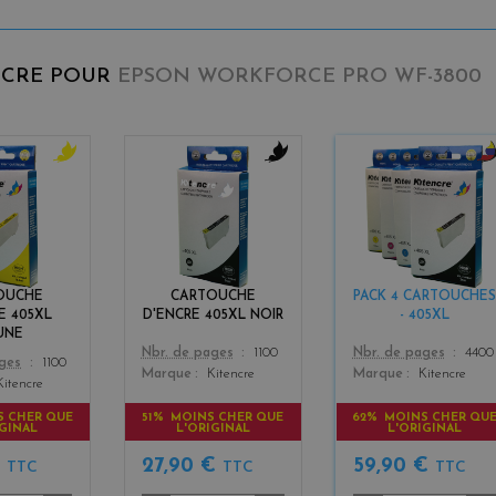
NCRE POUR
EPSON WORKFORCE PRO WF-3800
y
b
b
e
l
l
l
a
a
l
c
c
o
k
k
w
+
OUCHE
CARTOUCHE
PACK 4 CARTOUCHES
3
E 405XL
D'ENCRE 405XL NOIR
- 405XL
UNE
Color
Color
Nbr. de pages
1100
Nbr. de pages
4400
ages
1100
Marque
Kitencre
Marque
Kitencre
Kitencre
S CHER QUE
51% MOINS CHER QUE
62% MOINS CHER QU
IGINAL
L'ORIGINAL
L'ORIGINAL
€
27,90 €
59,90 €
TTC
TTC
TTC