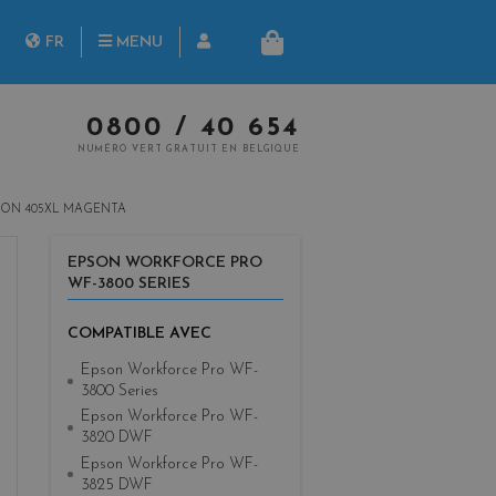
herche
FR
MENU
PANIER
NL
0800 / 40 654
NUMÉRO VERT GRATUIT EN BELGIQUE
SON 405XL MAGENTA
EPSON WORKFORCE PRO
WF-3800 SERIES
COMPATIBLE AVEC
Epson Workforce Pro WF-
3800 Series
Epson Workforce Pro WF-
3820 DWF
Epson Workforce Pro WF-
3825 DWF