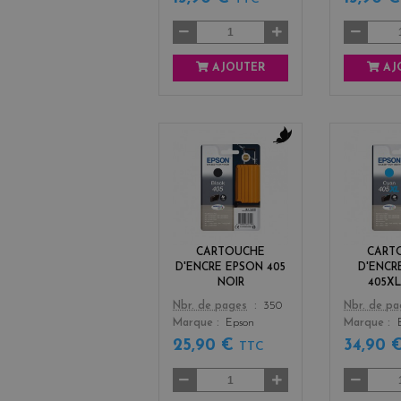
AJOUTER
AJ
b
l
a
c
k
CARTOUCHE
CART
D'ENCRE EPSON 405
D'ENCR
NOIR
405X
Color
Color
Nbr. de pages
350
Nbr. de p
Marque
Epson
Marque
25,90 €
34,90 
TTC