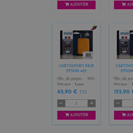
AJOUTER
AJ
b
l
a
c
k
+
CARTOUCHES PACK
CARTOUC
3
EPSON 405
EPSON
Color
Color
Nbr. de pages
1250
Nbr. de p
Marque
Epson
Marque
65,90 €
155,90
TTC
AJOUTER
AJ