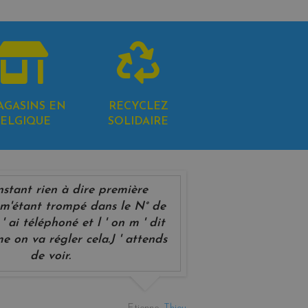
AGASINS EN
RECYCLEZ
ELGIQUE
SOLIDAIRE
instant rien à dire première
'étant trompé dans le N° de
' ai téléphoné et l ' on m ' dit
e on va régler cela.J ' attends
de voir.