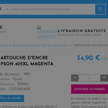
MOTS
Rec
CLÉS
TÉ
LIVRAISON GRATUITE
0ANS
EN BELGIQUE VIA MONDIAL RELAY.
CARTOUCHE D'ENCRE EP
FORCE
EPSON WORKFORCE PRO WF-3800 SERIES
34,90 €
CARTOUCHE D'ENCRE
TTC
EPSON 405XL MAGENTA
color
br. de pages
1100
Quantité
arque
Epson
éférence
T05H34
AJOUTER AU PANIER
OEM
C13T05H34010
Plus de détails
En achetant ce produit, vous
pouvez collecter
3
points de
 achetant ce produit, vous pouvez collecter
3
fidélité
. Votre panier sera de