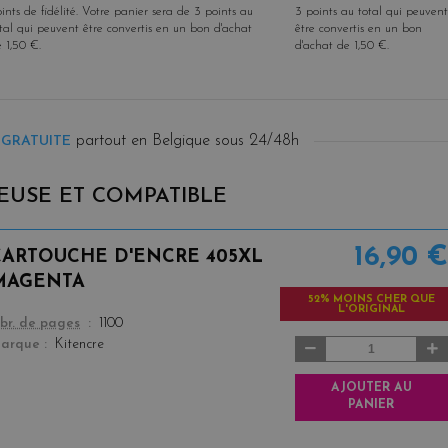
ints de fidélité
. Votre panier sera de
3
points
au
3
points
au total qui peuvent
tal qui peuvent être convertis en un bon d'achat
être convertis en un bon
e
1,50 €
.
d'achat de
1,50 €
.
partout en Belgique sous 24/48h
 GRATUITE
EUSE ET COMPATIBLE
16,90 €
CARTOUCHE D'ENCRE 405XL
MAGENTA
52% MOINS CHER QUE
L'ORIGINAL
color
br. de pages
1100
arque
Kitencre
AJOUTER AU
PANIER