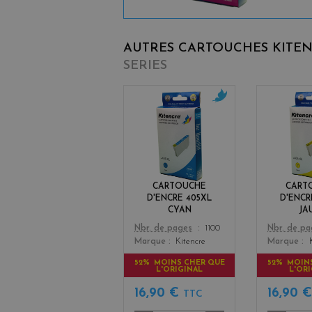
AUTRES CARTOUCHES KITE
SERIES
c
y
a
n
CARTOUCHE
CART
D'ENCRE 405XL
D'ENCR
CYAN
JA
Color
Color
Nbr. de pages
1100
Nbr. de p
Marque
Kitencre
Marque
52% MOINS CHER QUE
52% MOIN
L'ORIGINAL
L'OR
16,90 €
16,90 
TTC