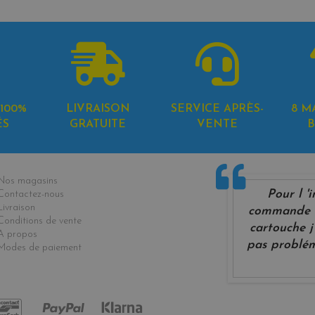
100%
LIVRAISON
SERVICE APRÈS-
8 M
ÉS
GRATUITE
VENTE
B
formations
Nos magasins
Pour l '
Contactez-nous
Livraison
commande m
Conditions de vente
cartouche j 
A propos
pas problém
Modes de paiement