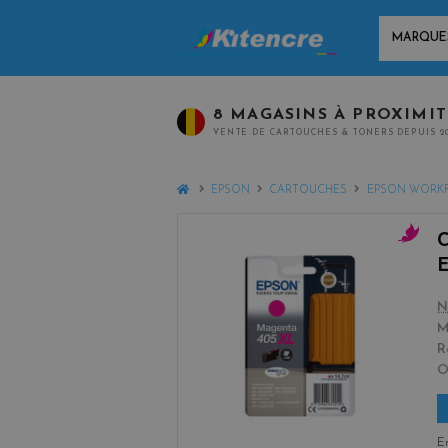
MARQUES
8 MAGASINS À PROXIMI
VENTE DE CARTOUCHES & TONERS DEPUIS 2
HOME
EPSON
CARTOUCHES
EPSON WORK
m
a
g
N
e
M
n
R
t
a
En