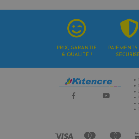
PRIX, GARANTIE
PAIEMENTS 
& QUALITÉ !
SÉCURIS
In