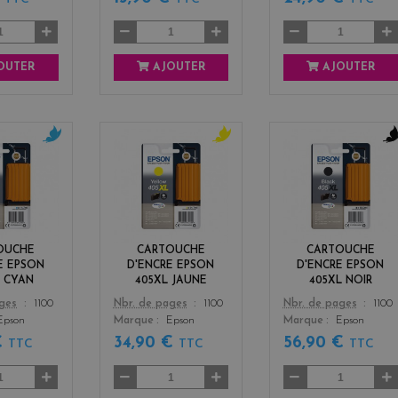
OUTER
AJOUTER
AJOUTER
c
y
b
y
e
l
a
l
a
n
l
c
o
k
w
OUCHE
CARTOUCHE
CARTOUCHE
E EPSON
D'ENCRE EPSON
D'ENCRE EPSON
L CYAN
405XL JAUNE
405XL NOIR
Color
Color
ages
1100
Nbr. de pages
1100
Nbr. de pages
1100
Epson
Marque
Epson
Marque
Epson
€
34,90 €
56,90 €
TTC
TTC
TTC