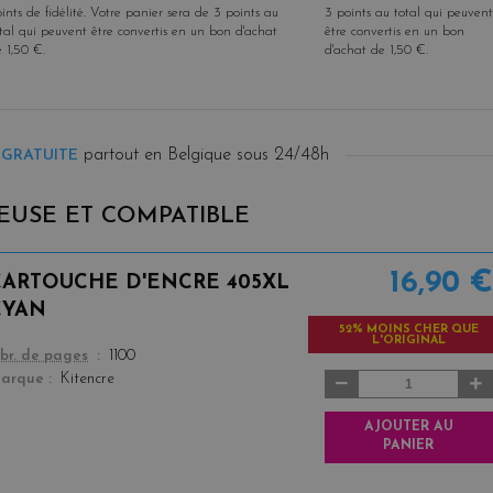
ints de fidélité
. Votre panier sera de
3
points
au
3
points
au total qui peuvent
tal qui peuvent être convertis en un bon d'achat
être convertis en un bon
e
1,50 €
.
d'achat de
1,50 €
.
partout en Belgique sous 24/48h
 GRATUITE
EUSE ET COMPATIBLE
16,90 €
CARTOUCHE D'ENCRE 405XL
CYAN
52% MOINS CHER QUE
L'ORIGINAL
color
br. de pages
1100
arque
Kitencre
AJOUTER AU
PANIER