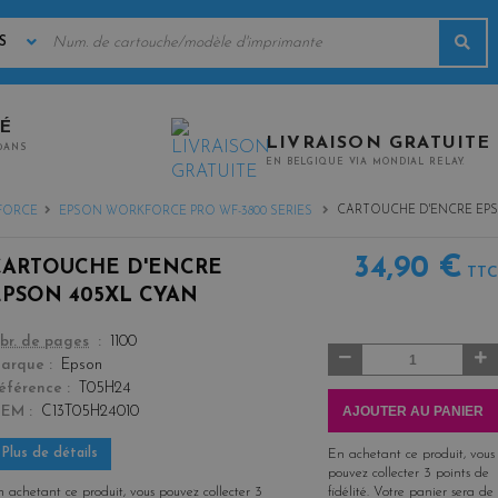
MOTS
Rec
CLÉS
TÉ
LIVRAISON GRATUITE
0ANS
EN BELGIQUE VIA MONDIAL RELAY.
CARTOUCHE D'ENCRE EPS
FORCE
EPSON WORKFORCE PRO WF-3800 SERIES
34,90 €
CARTOUCHE D'ENCRE
TTC
EPSON 405XL CYAN
color
br. de pages
1100
Quantité
arque
Epson
éférence
T05H24
AJOUTER AU PANIER
OEM
C13T05H24010
Plus de détails
En achetant ce produit, vous
pouvez collecter
3
points de
 achetant ce produit, vous pouvez collecter
3
fidélité
. Votre panier sera de