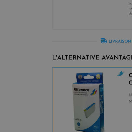
po
to
d
LIVRAISON
L'ALTERNATIVE AVANTAG
c
y
a
N
n
M