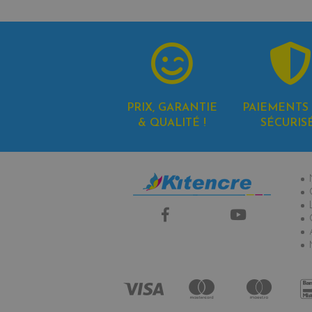
PRIX, GARANTIE
PAIEMENTS 
& QUALITÉ !
SÉCURIS
In