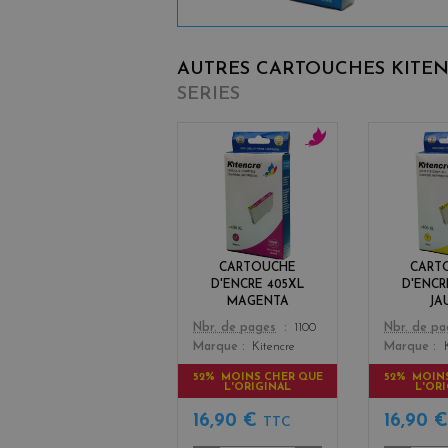
AUTRES CARTOUCHES KITE
SERIES
m
a
g
e
n
t
CARTOUCHE
CART
a
D'ENCRE 405XL
D'ENCR
MAGENTA
JA
Color
Color
Nbr. de pages
1100
Nbr. de p
Marque
Kitencre
Marque
52% MOINS CHER QUE
52% MOIN
L'ORIGINAL
L'OR
16,90 €
16,90 
TTC