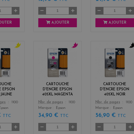
OUTER
AJOUTER
AJOUTER
y
m
b
e
a
l
l
g
a
l
e
c
o
n
k
w
t
OUCHE
CARTOUCHE
CARTOUCHE
a
E EPSON
D'ENCRE EPSON
D'ENCRE EPSON
 JAUNE
405XL MAGENTA
405XL NOIR
Color
Color
ages
1100
Nbr. de pages
1100
Nbr. de pages
1100
Epson
Marque
Epson
Marque
Epson
€
34,90 €
56,90 €
TTC
TTC
TTC