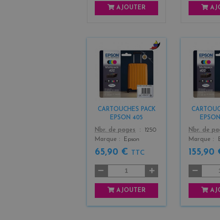
AJOUTER
AJ
b
l
a
c
k
+
CARTOUCHES PACK
CARTOUC
3
EPSON 405
EPSON
Color
Color
Nbr. de pages
1250
Nbr. de p
Marque
Epson
Marque
65,90 €
155,90
TTC
AJOUTER
AJ