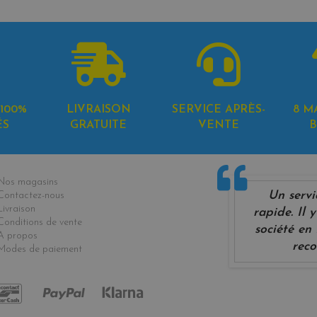
100%
LIVRAISON
SERVICE APRÈS-
8 M
ÉS
GRATUITE
VENTE
B
formations
Nos magasins
Un servi
Contactez-nous
Livraison
rapide. Il
Conditions de vente
société en 
A propos
reco
Modes de paiement