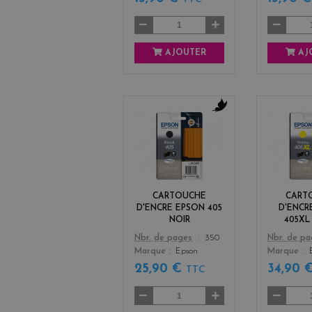
AJOUTER
AJ
b
l
a
c
k
CARTOUCHE
CART
D'ENCRE EPSON 405
D'ENCR
NOIR
405XL
Color
Color
Nbr. de pages
350
Nbr. de p
Marque
Epson
Marque
25,90 €
34,90 
TTC