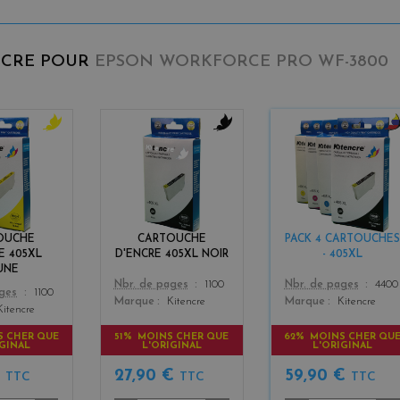
NCRE POUR
EPSON WORKFORCE PRO WF-3800
y
b
b
e
l
l
l
a
a
l
c
c
o
k
k
w
+
OUCHE
CARTOUCHE
PACK 4 CARTOUCHES
3
E 405XL
D'ENCRE 405XL NOIR
- 405XL
UNE
Color
Color
Nbr. de pages
1100
Nbr. de pages
4400
ages
1100
Marque
Kitencre
Marque
Kitencre
Kitencre
S CHER QUE
51% MOINS CHER QUE
62% MOINS CHER QU
IGINAL
L'ORIGINAL
L'ORIGINAL
€
27,90 €
59,90 €
TTC
TTC
TTC