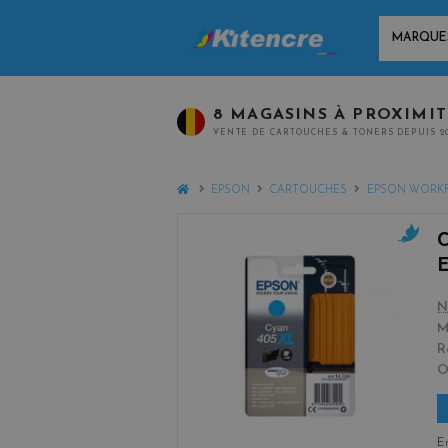
MARQUES
8 MAGASINS À PROXIMI
VENTE DE CARTOUCHES & TONERS DEPUIS 2
HOME
EPSON
CARTOUCHES
EPSON WORK
c
y
a
N
n
M
R
En