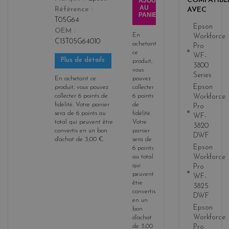
COMPATIBL
AJOUTER
3
AU
AVEC
Référence
PANIER
T05G64
Epson
OEM
En
Workforce
C13T05G64010
achetant
Pro
ce
WF-
Plus de détails
produit,
3800
vous
Series
En achetant ce
pouvez
Epson
produit, vous pouvez
collecter
collecter
6
points de
6
points
Workforce
fidélité
. Votre panier
de
Pro
sera de
6
points
au
fidélité
.
WF-
total qui peuvent être
Votre
3820
convertis en un bon
panier
DWF
d'achat de
3,00 €
.
sera de
Epson
6
points
Workforce
au total
qui
Pro
peuvent
WF-
être
3825
convertis
DWF
en un
Epson
bon
Workforce
d'achat
de
3,00
Pro