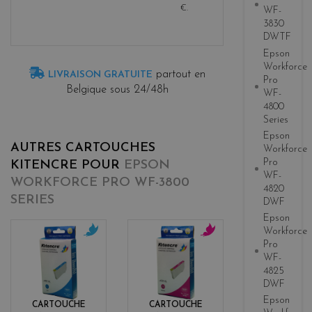
€
.
WF-
3830
DWTF
Epson
Workforce
partout en
LIVRAISON GRATUITE
Pro
Belgique sous 24/48h
WF-
4800
Series
Epson
AUTRES CARTOUCHES
Workforce
Pro
KITENCRE POUR
EPSON
WF-
WORKFORCE PRO WF-3800
4820
SERIES
DWF
Epson
Workforce
Pro
c
m
WF-
y
a
4825
a
g
DWF
n
e
n
Epson
CARTOUCHE
CARTOUCHE
t