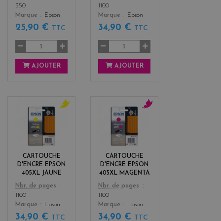
350
1100
Marque
Epson
Marque
Epson
25,90 €
34,90 €
TTC
TTC
AJOUTER
AJOUTER
y
m
e
a
l
g
l
e
o
n
CARTOUCHE
CARTOUCHE
w
t
D'ENCRE EPSON
D'ENCRE EPSON
a
405XL JAUNE
405XL MAGENTA
Color
Color
Nbr. de pages
Nbr. de pages
1100
1100
Marque
Epson
Marque
Epson
34,90 €
34,90 €
TTC
TTC