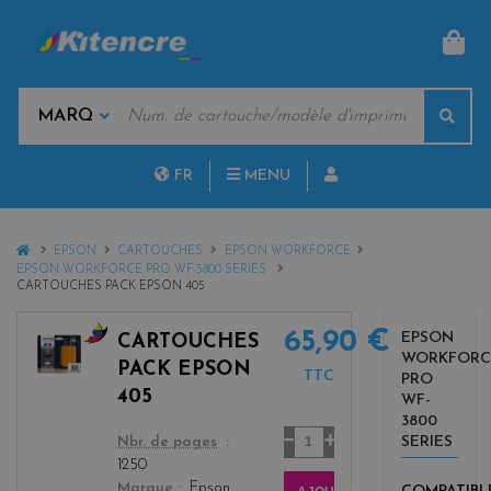
PAN
MOTS
Rech
CLÉS
MARQUES
FR
MENU
NL
HOME
EPSON
CARTOUCHES
EPSON WORKFORCE
EPSON WORKFORCE PRO WF-3800 SERIES
CARTOUCHES PACK EPSON 405
65,90 €
EPSON
CARTOUCHES
WORKFORC
b
PACK EPSON
TTC
PRO
l
405
WF-
a
3800
c
Quantité
SERIES
color
Nbr. de pages
k
1250
+
Marque
Epson