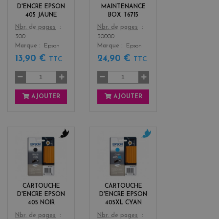
w
+
D'ENCRE EPSON
MAINTENANCE
3
405 JAUNE
BOX T6715
Color
Color
Nbr. de pages
Nbr. de pages
300
50000
Marque
Epson
Marque
Epson
13,90 €
24,90 €
TTC
TTC
AJOUTER
AJOUTER
b
c
l
y
a
a
c
n
k
CARTOUCHE
CARTOUCHE
D'ENCRE EPSON
D'ENCRE EPSON
405 NOIR
405XL CYAN
Color
Color
Nbr. de pages
Nbr. de pages