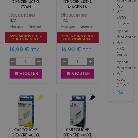
Workforce
D'ENCRE 405XL
D'ENCRE 405XL
a
Pro
CYAN
MAGENTA
WF-
Color
Color
Nbr. de pages
Nbr. de pages
4830
1100
1100
DTWF
Marque
Kitencre
Marque
Kitencre
Epson
52% MOINS CHER
52% MOINS CHER
Workforce
QUE L'ORIGINAL
QUE L'ORIGINAL
WF-
7800
16,90 €
16,90 €
TTC
TTC
Series
Epson
Workforce
WF-
AJOUTER
AJOUTER
7830
DTWF
Plus
y
b
e
l
l
a
l
c
o
k
CARTOUCHE
CARTOUCHE
w
D'ENCRE 405XL
D'ENCRE 405XL