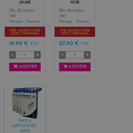
JAUNE
NOIR
Color
Color
Nbr. de pages
Nbr. de pages
1100
1100
Marque
Kitencre
Marque
Kitencre
52% MOINS CHER
51% MOINS CHER
QUE L'ORIGINAL
QUE L'ORIGINAL
16,90 €
27,90 €
TTC
TTC
AJOUTER
AJOUTER
b
l
a
c
k
PACK 4
+
CARTOUCHES -
3
405XL