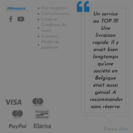
Informations
Nos magasins
Un service
Contactez-nous
Livraison
au TOP !!!!
Conditions de
Une
vente
livraison
A propos
Modes de
rapide. Il y
paiement
avait bien
longtemps
qu'une
société en
Belgique
était aussi
génial. A
recommander
sans réserve.
Patrice,
Attre