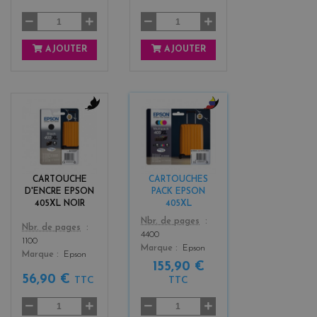
AJOUTER
AJOUTER
b
b
l
l
a
a
c
c
k
k
CARTOUCHE
CARTOUCHES
+
D'ENCRE EPSON
PACK EPSON
3
405XL NOIR
405XL
Color
Nbr. de pages
Color
Nbr. de pages
4400
1100
Marque
Epson
Marque
Epson
155,90 €
56,90 €
TTC
TTC