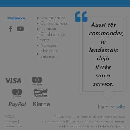
Informations
Nos magasins
Contactez-nous
Aussi tôt
Livraison
commander,
Conditions de
vente
le
A propos
lendemain
Modes de
paiement
déjà
livrée
super
service.
Karim,
bruxelles
©2026 -
KitEncre est une marque de commerce déposée
Kitencre |
appartenant à KitEncre sprl. D’autres noms de marque
powered by
sont la propriété de leurs titulaires respectifs