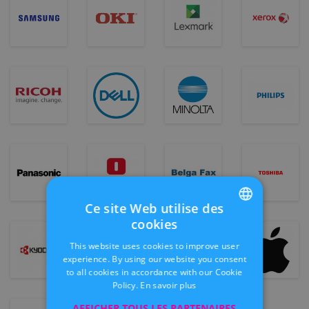
Ce site Web utilise des
cookies
FRENCH
This website uses cookies to improve user
DUTCH
experience. By using our website you consent
to all cookies in accordance with our Cookie
Policy.
En savoir plus
AFFICHER TOUS LES PARTENAIRES