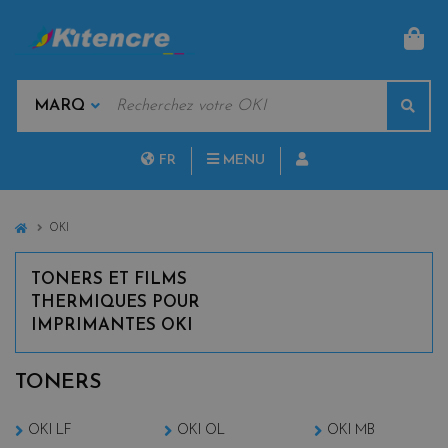
PAN
MOTS
Rech
CLÉS
MARQUES
FR
MENU
NL
HOME
OKI
TONERS ET FILMS
THERMIQUES POUR
IMPRIMANTES OKI
TONERS
OKI LF
OKI OL
OKI MB