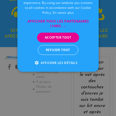
DUTCH
experience. By using our website you consent
to all cookies in accordance with our Cookie
Policy.
En savoir plus
AFFICHER TOUS LES PARTENAIRES
(1485) →
SERVICE
8 MAGASINS
RECYCLEZ
APRÈS-VENTE
EN BELGIQUE
SOLIDAIRE
ACCEPTER TOUT
REFUSER TOUT
Informations
Nos magasins
après avoir
Contactez-nous
AFFICHER LES DÉTAILS
Livraison
cherché sur
Conditions de
le net après
vente
des
A propos
Modes de
cartouches
paiement
d'encres je
suis tombé
sur kit encre
et après