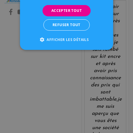
Informations
Nos magasins
après avoir
Contactez-nous
ACCEPTER TOUT
Livraison
cherché sur
Conditions de
le net après
vente
REFUSER TOUT
des
A propos
Modes de
cartouches
AFFICHER LES DÉTAILS
paiement
d'encres je
suis tombé
sur kit encre
et après
avoir pris
connaissance
des prix qui
sont
imbattable,je
me suis
aperçu que
vous êtes
une société