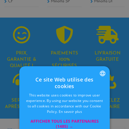
CF
Minolta SP
Minolta DI
PRIX,
PAIEMENTS
LIVRAISON
GARANTIE &
100%
GRATUITE
QUALITÉ !
SÉCURISÉS
Ce site Web utilise des
cookies
FRENCH
This website uses cookies to improve user
DUTCH
experience. By using our website you consent
SERVICE
8 MAGASINS
RECYCLEZ
to all cookies in accordance with our Cookie
APRÈS-VENTE
EN BELGIQUE
SOLIDAIRE
Policy.
En savoir plus
AFFICHER TOUS LES PARTENAIRES
(1485) →