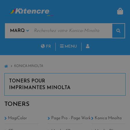
PAN
MOTS
Rech
CLÉS
MARQUES
FR
MENU
NL
HOME
KONICA-MINOLTA
TONERS POUR
IMPRIMANTES MINOLTA
TONERS
MagiColor
Page Pro - Page Work
Konica Minolta