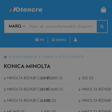
PAN
MOTS
Rech
CLÉS
MARQUES
FR
MENU
NL
HOME
KONICA MINOLTA
KONICA-MINOLTA
TONERS
KONICA-MINOLTA
MINOLTA BIZHUB C220 (8)
MF 2800 (1)
1212 (0)
MINOLTA BIZHUB C280 (8)
MF 3600 (1)
MINOLTA BIZHUB 
MINOLTA BIZHUB C454 (8)
1012 (0)
MINOLTA BIZHUB C