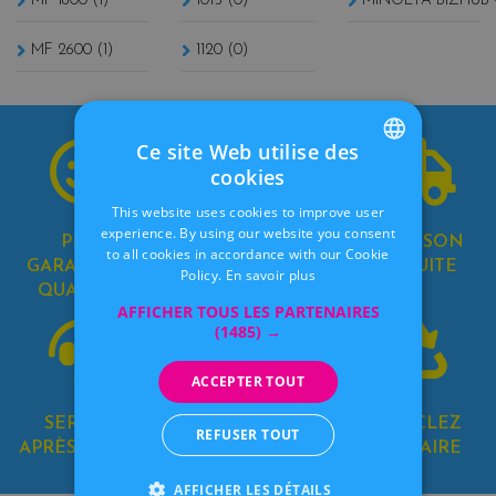
MF 1600 (1)
1015 (0)
MINOLTA BIZHUB 
MF 2600 (1)
1120 (0)
Ce site Web utilise des
cookies
FRENCH
This website uses cookies to improve user
DUTCH
experience. By using our website you consent
PRIX,
PAIEMENTS
LIVRAISON
to all cookies in accordance with our Cookie
GARANTIE &
100%
GRATUITE
Policy.
En savoir plus
QUALITÉ !
SÉCURISÉS
AFFICHER TOUS LES PARTENAIRES
(1485) →
ACCEPTER TOUT
SERVICE
8 MAGASINS
RECYCLEZ
REFUSER TOUT
APRÈS-VENTE
EN BELGIQUE
SOLIDAIRE
AFFICHER LES DÉTAILS