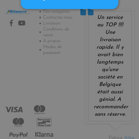
Informations
Nos magasins
Un service
Contactez-nous
Livraison
au TOP !!!!
Conditions de
Une
vente
livraison
A propos
Modes de
rapide. Il y
paiement
avait bien
longtemps
qu'une
société en
Belgique
était aussi
génial. A
recommander
sans réserve.
Patrice,
Attre