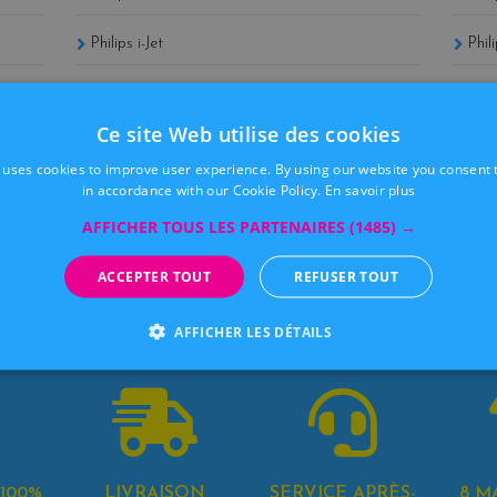
Philips i-Jet
Phil
Philips FaxJet
Ce site Web utilise des cookies
 uses cookies to improve user experience. By using our website you consent t
in accordance with our Cookie Policy.
En savoir plus
Philips PFA
Phi
AFFICHER TOUS LES PARTENAIRES
(1485) →
Philips Magic
ACCEPTER TOUT
REFUSER TOUT
AFFICHER LES DÉTAILS
100%
LIVRAISON
SERVICE APRÈS-
8 M