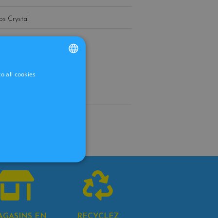
ips Crystal
o all cookies
FRENCH
DUTCH
lips MFD
AGASINS EN
RECYCLEZ