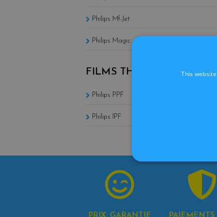
Philips Mf-Jet
Philips Magic
FILMS THERMIQUE
This website
Philips PPF
Philips IPF
PRIX, GARANTIE
PAIEMENTS 