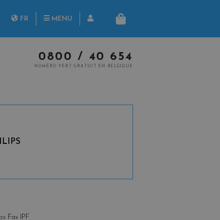
herche
FR
MENU
PANIER
NL
0800 / 40 654
NUMÉRO VERT GRATUIT EN BELGIQUE
LIPS
ips Fax IPF