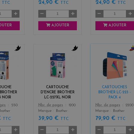
€
24,90 €
24,90 €
TTC
TTC
TTC
OUTER
AJOUTER
AJOUTER
b
b
b
l
l
l
a
a
a
c
c
c
k
k
k
+
OUCHE
CARTOUCHE
CARTOUCHES
3
 BROTHER
D'ENCRE BROTHER
BROTHER LC-223 -
3 NOIR
LC-227XL NOIR
PACK 4
Color
Color
ages
550
Nbr. de pages
1200
Nbr. de pages
2200
Brother
Marque
Brother
Marque
Brother
€
39,90 €
79,90 €
TTC
TTC
TTC