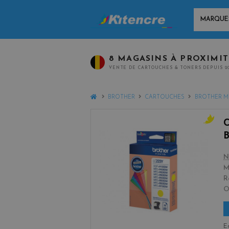
MARQUES
8 MAGASINS À PROXIMI
VENTE DE CARTOUCHES & TONERS DEPUIS 2
HOME
BROTHER
CARTOUCHES
BROTHER M
y
e
l
N
l
M
o
R
w
En