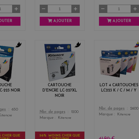
OUTER
AJOUTER
AJOUTER
b
b
b
l
l
l
a
a
a
c
c
c
k
k
k
+
OUCHE
CARTOUCHE
LOT 4 CARTOUCHES
3
C-223 NOIR
D'ENCRE LC-227XL
LC223 K / C / M / Y
NOIR
Color
Nbr. de pages
2600
ages
650
Color
Nbr. de pages
1200
Marque
Kitencre
Kitencre
Marque
Kitencre
S CHER QUE
56% MOINS CHER QUE
41,90 €
IGINAL
L'ORIGINAL