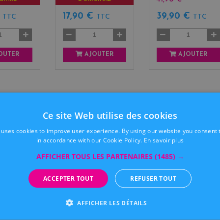
€
17,90 €
39,90 €
TTC
TTC
TTC
OUTER
AJOUTER
AJOUTER
Ce site Web utilise des cookies
 uses cookies to improve user experience. By using our website you consent t
in accordance with our Cookie Policy.
En savoir plus
AFFICHER TOUS LES PARTENAIRES
(1485) →
ACCEPTER TOUT
REFUSER TOUT
AFFICHER LES DÉTAILS