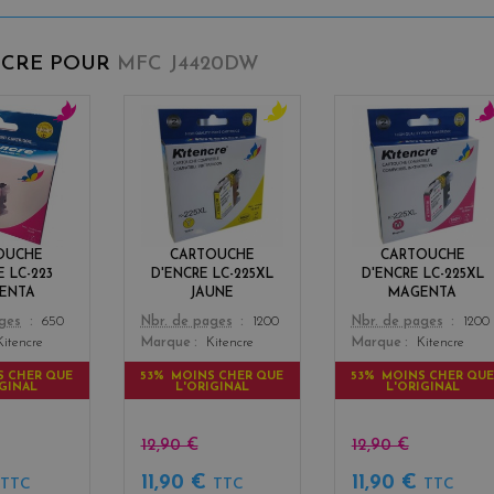
NCRE POUR
MFC J4420DW
m
y
m
a
e
a
g
l
g
e
l
e
n
o
n
t
w
t
OUCHE
CARTOUCHE
CARTOUCHE
a
a
E LC-223
D'ENCRE LC-225XL
D'ENCRE LC-225XL
ENTA
JAUNE
MAGENTA
Color
Color
ages
650
Nbr. de pages
1200
Nbr. de pages
1200
Kitencre
Marque
Kitencre
Marque
Kitencre
S CHER QUE
53% MOINS CHER QUE
53% MOINS CHER QU
IGINAL
L'ORIGINAL
L'ORIGINAL
12,90 €
12,90 €
€
11,90 €
11,90 €
TTC
TTC
TTC