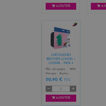
AJOUTER
AJ
b
l
a
c
k
+
CARTOUCHES
3
BROTHER LC227XL /
LC225XL - PACK 4
Color
Nbr. de pages
4800
Marque
Brother
110,90 €
TTC
AJOUTER