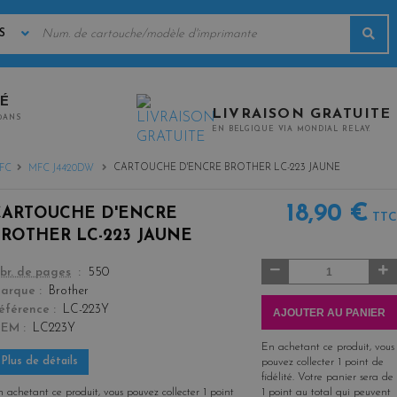
MOTS
Rec
CLÉS
TÉ
LIVRAISON GRATUITE
0ANS
EN BELGIQUE VIA MONDIAL RELAY.
CARTOUCHE D'ENCRE BROTHER LC-223 JAUNE
FC
MFC J4420DW
18,90 €
CARTOUCHE D'ENCRE
TTC
BROTHER LC-223 JAUNE
Quantité
color
br. de pages
550
arque
Brother
éférence
LC-223Y
AJOUTER AU PANIER
OEM
LC223Y
En achetant ce produit, vous
Plus de détails
pouvez collecter
1
point de
fidélité
. Votre panier sera de
 achetant ce produit, vous pouvez collecter
1
point
1
point
au total qui peuvent