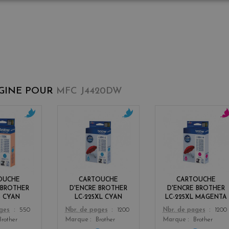
IGINE POUR
MFC J4420DW
c
c
m
y
y
a
a
a
g
n
n
e
n
t
OUCHE
CARTOUCHE
CARTOUCHE
a
 BROTHER
D'ENCRE BROTHER
D'ENCRE BROTHER
3 CYAN
LC-225XL CYAN
LC-225XL MAGENTA
Color
Color
ages
550
Nbr. de pages
1200
Nbr. de pages
1200
Brother
Marque
Brother
Marque
Brother