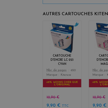
AUTRES CARTOUCHES KITE
c
y
a
n
CARTOUCHE
CART
D'ENCRE LC-223
D'ENCR
CYAN
MAG
Color
Color
Nbr. de pages
650
Nbr. de p
Marque
Kitencre
Marque
48% MOINS CHER QUE
48% MOIN
L'ORIGINAL
L'OR
10,90 €
10,90 €
9,90 €
9,90 
TTC