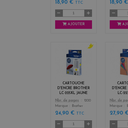
18,90 €
18,90 
TTC
AJOUTER
AJ
y
e
l
l
o
w
CARTOUCHE
CART
D'ENCRE BROTHER
D'ENCRE
LC-225XL JAUNE
LC-22
Color
Color
Nbr. de pages
1200
Nbr. de p
Marque
Brother
Marque
24,90 €
27,90 
TTC