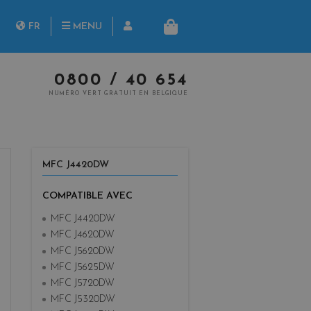
herche
FR
MENU
PANIER
NL
0800 / 40 654
NUMÉRO VERT GRATUIT EN BELGIQUE
MFC J4420DW
COMPATIBLE AVEC
MFC J4420DW
MFC J4620DW
MFC J5620DW
MFC J5625DW
MFC J5720DW
MFC J5320DW