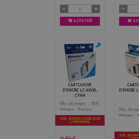
AJOUTER
AJ
c
y
a
n
CARTOUCHE
CART
D'ENCRE LC-225XL
D'ENCRE L
CYAN
Color
Nbr. de pages
1200
Color
Nbr. de p
Marque
Kitencre
Marque
53% MOINS CHER QUE
L'ORIGINAL
51% MOIN
12,90 €
L'OR