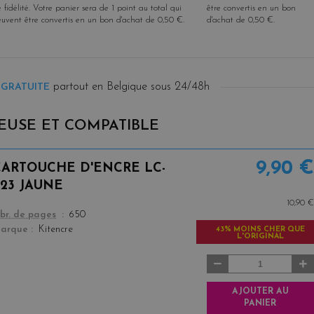
 fidélité
. Votre panier sera de
1
point
au total qui
être convertis en un bon
euvent être convertis en un bon d'achat de
0,50 €
.
d'achat de
0,50 €
.
partout en Belgique sous 24/48h
 GRATUITE
EUSE ET COMPATIBLE
9,90 €
CARTOUCHE D'ENCRE LC-
223 JAUNE
10,90 €
color
br. de pages
650
arque
Kitencre
43% MOINS CHER QUE
L'ORIGINAL
AJOUTER AU
PANIER