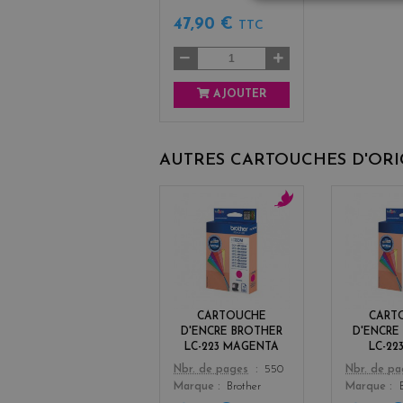
47,90 €
TTC
AJOUTER
AUTRES CARTOUCHES D'OR
m
a
g
e
n
t
CARTOUCHE
CART
a
D'ENCRE BROTHER
D'ENCRE
LC-223 MAGENTA
LC-22
Color
Color
Nbr. de pages
550
Nbr. de p
Marque
Brother
Marque