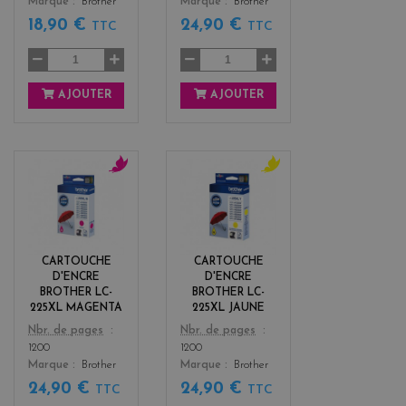
Marque
Brother
Marque
Brother
18,90 €
24,90 €
TTC
TTC
AJOUTER
AJOUTER
m
y
a
e
g
l
e
l
n
o
CARTOUCHE
CARTOUCHE
t
w
D'ENCRE
D'ENCRE
a
BROTHER LC-
BROTHER LC-
225XL MAGENTA
225XL JAUNE
Color
Color
Nbr. de pages
Nbr. de pages
1200
1200
Marque
Brother
Marque
Brother
24,90 €
24,90 €
TTC
TTC