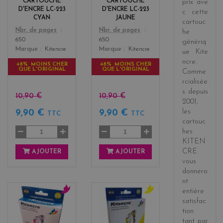
CARTOUCHE
CARTOUCHE
prix
ave
w
D'ENCRE LC-223
D'ENCRE LC-223
c cette
CYAN
JAUNE
cartouc
Color
Color
Nbr. de pages
Nbr. de pages
he
650
650
génériq
Marque
Kitencre
Marque
Kitencre
ue
Kite
ncre
.
48% MOINS CHER
48% MOINS CHER
QUE L'ORIGINAL
QUE L'ORIGINAL
Comme
rcialisée
s
depuis
10,90 €
10,90 €
2001
,
les
9,90 €
9,90 €
TTC
TTC
cartouc
hes
KITEN
CRE
AJOUTER
AJOUTER
vous
donnero
nt
entière
m
y
satisfac
a
e
tion
g
l
tant par