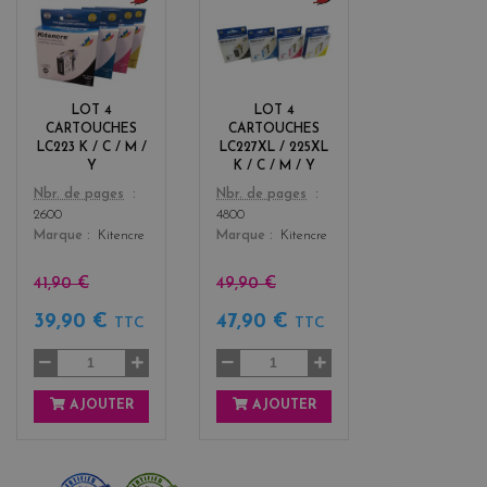
b
b
l
l
a
a
c
c
k
k
LOT 4
LOT 4
+
+
CARTOUCHES
CARTOUCHES
3
3
LC223 K / C / M /
LC227XL / 225XL
Y
K / C / M / Y
Color
Color
Nbr. de pages
Nbr. de pages
2600
4800
Marque
Kitencre
Marque
Kitencre
41,90 €
49,90 €
39,90 €
47,90 €
TTC
TTC
AJOUTER
AJOUTER