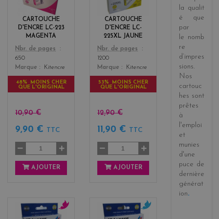
e
l
la
qualit
n
o
é
que
CARTOUCHE
CARTOUCHE
t
w
par
D'ENCRE LC-223
D'ENCRE LC-
a
MAGENTA
225XL JAUNE
le
nomb
re
Color
Color
Nbr. de pages
Nbr. de pages
d’impres
650
1200
sions
.
Marque
Kitencre
Marque
Kitencre
Nos
48% MOINS CHER
53% MOINS CHER
cartouc
QUE L'ORIGINAL
QUE L'ORIGINAL
hes sont
prêtes
10,90 €
12,90 €
à
l'emploi
9,90 €
11,90 €
TTC
TTC
et
munies
d'une
puce de
AJOUTER
AJOUTER
dernière
générat
ion
.
m
c