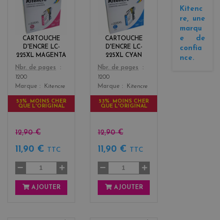
a
y
Kitenc
g
a
re, une
e
n
marqu
n
e de
CARTOUCHE
CARTOUCHE
t
D'ENCRE LC-
D'ENCRE LC-
confia
a
225XL MAGENTA
225XL CYAN
nce.
Color
Color
Nbr. de pages
Nbr. de pages
1200
1200
Marque
Kitencre
Marque
Kitencre
53% MOINS CHER
53% MOINS CHER
QUE L'ORIGINAL
QUE L'ORIGINAL
12,90 €
12,90 €
11,90 €
11,90 €
TTC
TTC
AJOUTER
AJOUTER