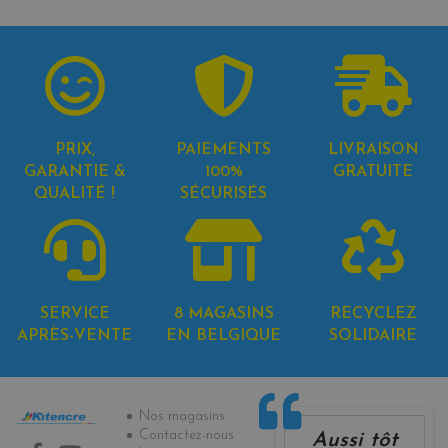
PRIX,
PAIEMENTS
LIVRAISON
GARANTIE &
100%
GRATUITE
QUALITÉ !
SÉCURISÉS
SERVICE
8 MAGASINS
RECYCLEZ
APRÈS-VENTE
EN BELGIQUE
SOLIDAIRE
Informations
Nos magasins
Contactez-nous
Aussi tôt