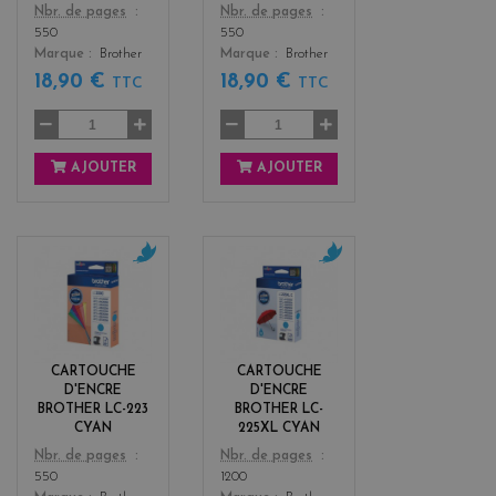
Color
Color
Nbr. de pages
Nbr. de pages
550
550
Marque
Brother
Marque
Brother
18,90 €
18,90 €
TTC
TTC
AJOUTER
AJOUTER
c
c
y
y
a
a
n
n
CARTOUCHE
CARTOUCHE
D'ENCRE
D'ENCRE
BROTHER LC-223
BROTHER LC-
CYAN
225XL CYAN
Color
Color
Nbr. de pages
Nbr. de pages
550
1200