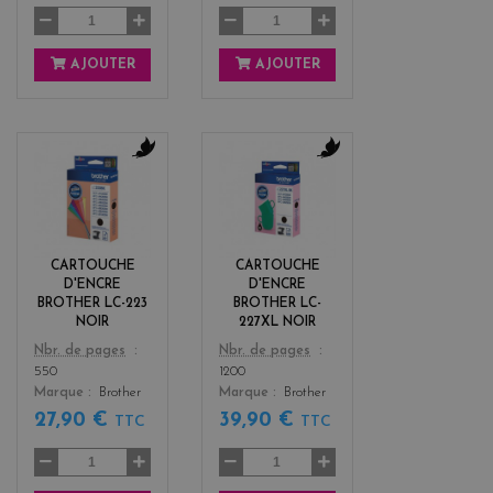
AJOUTER
AJOUTER
b
b
l
l
a
a
c
c
k
k
CARTOUCHE
CARTOUCHE
D'ENCRE
D'ENCRE
BROTHER LC-223
BROTHER LC-
NOIR
227XL NOIR
Color
Color
Nbr. de pages
Nbr. de pages
550
1200
Marque
Brother
Marque
Brother
27,90 €
39,90 €
TTC
TTC