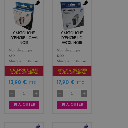
b
b
l
l
a
a
c
c
k
k
CARTOUCHE
CARTOUCHE
D'ENCRE LC-223
D'ENCRE LC-
NOIR
227XL NOIR
Color
Color
Nbr. de pages
Nbr. de pages
650
1200
Marque
Kitencre
Marque
Kitencre
51% MOINS CHER
56% MOINS CHER
QUE L'ORIGINAL
QUE L'ORIGINAL
13,90 €
17,90 €
TTC
TTC
AJOUTER
AJOUTER