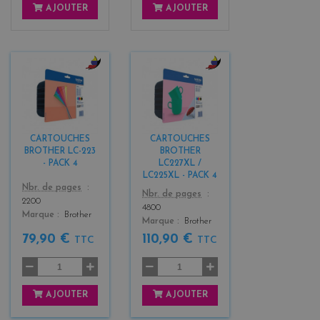
AJOUTER
AJOUTER
b
b
l
l
a
a
c
c
k
k
CARTOUCHES
CARTOUCHES
+
+
BROTHER LC-223
BROTHER
3
3
- PACK 4
LC227XL /
LC225XL - PACK 4
Color
Nbr. de pages
Color
Nbr. de pages
2200
4800
Marque
Brother
Marque
Brother
79,90 €
110,90 €
TTC
TTC
AJOUTER
AJOUTER