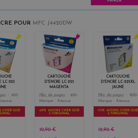
PANIER
NCRE POUR
MFC J4420DW
y
m
y
e
a
e
l
g
l
l
e
l
o
n
o
w
t
w
OUCHE
CARTOUCHE
CARTOUCHE
a
E LC-223
D'ENCRE LC-223
D'ENCRE LC-225XL
UNE
MAGENTA
JAUNE
Color
Color
ages
650
Nbr. de pages
650
Nbr. de pages
1200
Kitencre
Marque
Kitencre
Marque
Kitencre
S CHER QUE
48% MOINS CHER QUE
53% MOINS CHER QU
IGINAL
L'ORIGINAL
L'ORIGINAL
10,90 €
12,90 €