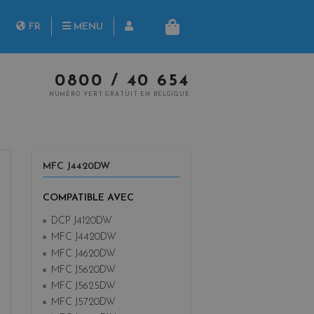
herche
FR
MENU
PANIER
NL
0800 / 40 654
NUMÉRO VERT GRATUIT EN BELGIQUE
MFC J4420DW
COMPATIBLE AVEC
DCP J4120DW
MFC J4420DW
MFC J4620DW
MFC J5620DW
MFC J5625DW
MFC J5720DW