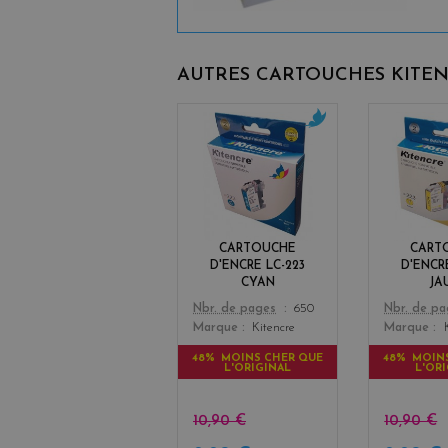
AUTRES CARTOUCHES KITE
c
y
a
n
CARTOUCHE
CART
D'ENCRE LC-223
D'ENCR
CYAN
JA
Color
Color
Nbr. de pages
650
Nbr. de p
Marque
Kitencre
Marque
48% MOINS CHER QUE
48% MOIN
L'ORIGINAL
L'OR
10,90 €
10,90 €