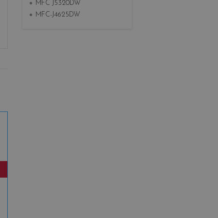
MFC J5320DW
MFC-J4625DW