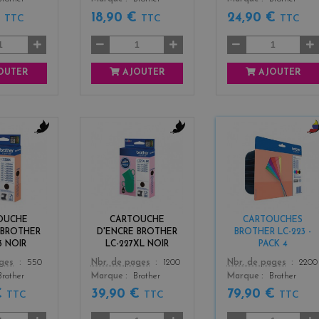
€
18,90 €
24,90 €
TTC
TTC
TTC
OUTER
AJOUTER
AJOUTER
b
b
b
l
l
l
a
a
a
c
c
c
k
k
k
+
OUCHE
CARTOUCHE
CARTOUCHES
3
 BROTHER
D'ENCRE BROTHER
BROTHER LC-223 -
3 NOIR
LC-227XL NOIR
PACK 4
Color
Color
ages
550
Nbr. de pages
1200
Nbr. de pages
2200
Brother
Marque
Brother
Marque
Brother
€
39,90 €
79,90 €
TTC
TTC
TTC