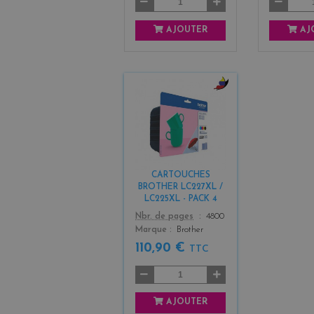
AJOUTER
AJ
b
l
a
c
k
+
CARTOUCHES
3
BROTHER LC227XL /
LC225XL - PACK 4
Color
Nbr. de pages
4800
Marque
Brother
110,90 €
TTC
AJOUTER