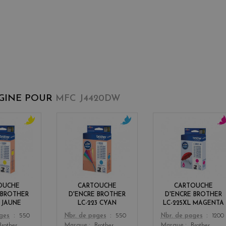
IGINE POUR
MFC J4420DW
y
c
m
e
y
a
l
a
g
l
n
e
o
n
w
t
OUCHE
CARTOUCHE
CARTOUCHE
a
 BROTHER
D'ENCRE BROTHER
D'ENCRE BROTHER
3 JAUNE
LC-223 CYAN
LC-225XL MAGENTA
Color
Color
ages
550
Nbr. de pages
550
Nbr. de pages
1200
Brother
Marque
Brother
Marque
Brother