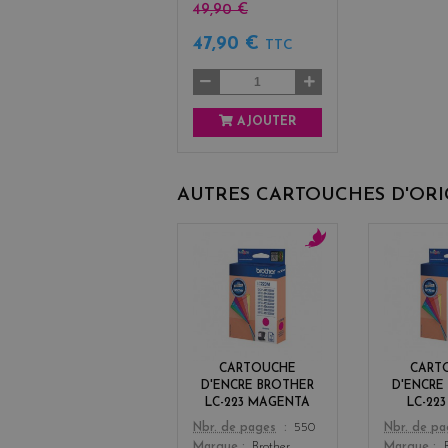
49,90 €
47,90 €
TTC
AJOUTER
AUTRES CARTOUCHES D'OR
m
a
g
e
n
t
CARTOUCHE
CART
a
D'ENCRE BROTHER
D'ENCRE
LC-223 MAGENTA
LC-22
Color
Color
Nbr. de pages
550
Nbr. de p
Marque
Brother
Marque