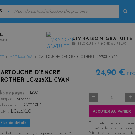
MOTS
Rec
CLÉS
TÉ
LIVRAISON GRATUITE
0ANS
EN BELGIQUE VIA MONDIAL RELAY.
CARTOUCHE D'ENCRE BROTHER LC-225XL CYAN
FC
MFC J4420DW
24,90 €
CARTOUCHE D'ENCRE
TTC
BROTHER LC-225XL CYAN
color
br. de pages
1200
Quantité
arque
Brother
éférence
LC-225XLC
AJOUTER AU PANIER
OEM
LC225XLC
Plus de détails
En achetant ce produit, vous
pouvez collecter
2
points de
 achetant ce produit, vous pouvez collecter
2
fidélité
. Votre panier sera de