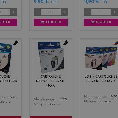
€
9,90 €
11,90 €
TTC
TTC
TTC
OUTER
AJOUTER
AJOUTER
b
b
b
l
l
l
a
a
a
c
c
c
k
k
k
+
OUCHE
CARTOUCHE
LOT 4 CARTOUCHES
3
C-223 NOIR
D'ENCRE LC-227XL
LC223 K / C / M / Y
NOIR
Color
Nbr. de pages
2600
ages
650
Color
Nbr. de pages
1200
Marque
Kitencre
Kitencre
Marque
Kitencre