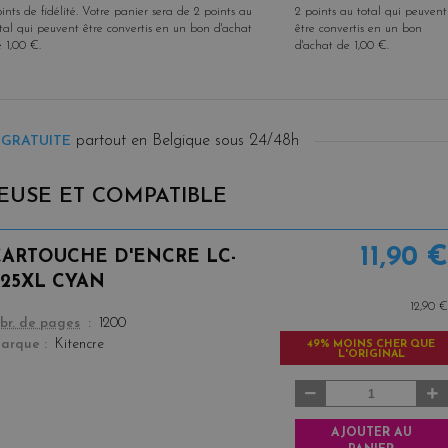
ints de fidélité
. Votre panier sera de
2
points
au
2
points
au total qui peuvent
tal qui peuvent être convertis en un bon d'achat
être convertis en un bon
e
1,00 €
.
d'achat de
1,00 €
.
partout en Belgique sous 24/48h
 GRATUITE
EUSE ET COMPATIBLE
11,90 €
CARTOUCHE D'ENCRE LC-
225XL CYAN
12,90 €
color
br. de pages
1200
arque
Kitencre
49% MOINS CHER QUE
L'ORIGINAL
AJOUTER AU