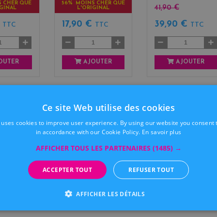
S CHER QUE
56% MOINS CHER QUE
41,90 €
IGINAL
L'ORIGINAL
€
17,90 €
39,90 €
TTC
TTC
TTC
OUTER
AJOUTER
AJOUTER
Ce site Web utilise des cookies
 uses cookies to improve user experience. By using our website you consent t
in accordance with our Cookie Policy.
En savoir plus
AFFICHER TOUS LES PARTENAIRES
(1485) →
ACCEPTER TOUT
REFUSER TOUT
AFFICHER LES DÉTAILS