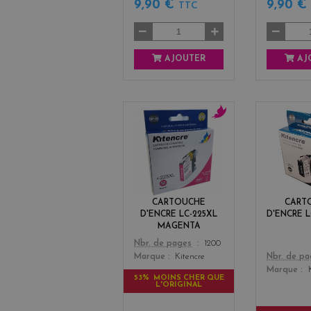
9,90 €
9,90 
TTC
AJOUTER
AJ
m
a
g
e
n
t
CARTOUCHE
CART
a
D'ENCRE LC-225XL
D'ENCRE L
MAGENTA
Color
Nbr. de pages
1200
Color
Nbr. de p
Marque
Kitencre
Marque
53% MOINS CHER QUE
L'ORIGINAL