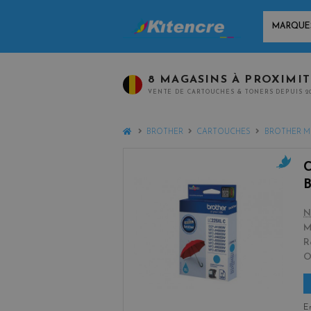
MARQUES
8 MAGASINS À PROXIMI
VENTE DE CARTOUCHES & TONERS DEPUIS 2
HOME
BROTHER
CARTOUCHES
BROTHER M
c
y
a
N
n
M
R
En