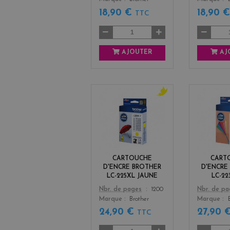
18,90 €
18,90 
TTC
AJOUTER
AJ
y
e
l
l
o
w
CARTOUCHE
CART
D'ENCRE BROTHER
D'ENCRE
LC-225XL JAUNE
LC-22
Color
Color
Nbr. de pages
1200
Nbr. de p
Marque
Brother
Marque
24,90 €
27,90 
TTC