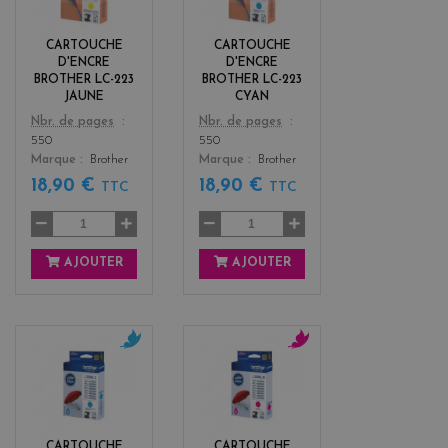
l
n
o
CARTOUCHE
CARTOUCHE
w
D'ENCRE
D'ENCRE
BROTHER LC-223
BROTHER LC-223
JAUNE
CYAN
Color
Color
Nbr. de pages
Nbr. de pages
550
550
Marque
Brother
Marque
Brother
18,90 €
18,90 €
TTC
TTC
AJOUTER
AJOUTER
c
m
y
a
a
g
n
e
n
CARTOUCHE
CARTOUCHE