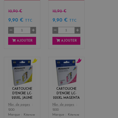
10,90 €
10,90 €
9,90 €
9,90 €
TTC
TTC
AJOUTER
AJOUTER
y
m
e
a
l
g
l
e
o
n
CARTOUCHE
CARTOUCHE
w
t
D'ENCRE LC-
D'ENCRE LC-
a
225XL JAUNE
225XL MAGENTA
Color
Color
Nbr. de pages
Nbr. de pages
1200
1200
Marque
Kitencre
Marque
Kitencre