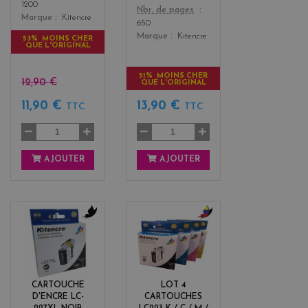
1200
Color
Nbr. de pages
Marque
Kitencre
650
Marque
Kitencre
53% MOINS CHER
QUE L'ORIGINAL
51% MOINS CHER
12,90 €
QUE L'ORIGINAL
11,90 €
13,90 €
TTC
TTC
AJOUTER
AJOUTER
b
b
l
l
a
a
c
c
k
k
CARTOUCHE
LOT 4
+
D'ENCRE LC-
CARTOUCHES
3