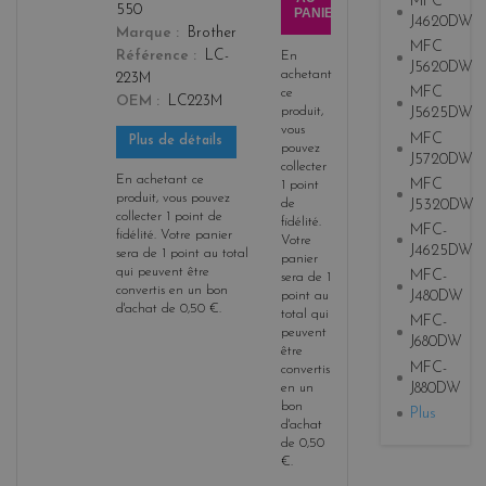
MFC
550
PANIER
J4620DW
Marque
Brother
MFC
Référence
LC-
En
J5620DW
achetant
223M
MFC
ce
OEM
LC223M
produit,
J5625DW
vous
MFC
Plus de détails
pouvez
J5720DW
collecter
En achetant ce
MFC
1
point
produit, vous pouvez
J5320DW
de
collecter
1
point de
fidélité
.
MFC-
fidélité
. Votre panier
Votre
J4625DW
sera de
1
point
au total
panier
qui peuvent être
MFC-
sera de
1
convertis en un bon
J480DW
point
au
d'achat de
0,50 €
.
total qui
MFC-
peuvent
J680DW
être
MFC-
convertis
J880DW
en un
bon
Plus
d'achat
de
0,50
€
.