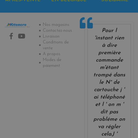
Informations
Nos magasins
Pour l
Contactez-nous
Livraison
'instant rien
Conditions de
à dire
vente
première
A propos
Modes de
commande
paiement
m'étant
trompé dans
le N° de
cartouche j '
ai téléphoné
et l ' on m '
dit pas
probléme on
va régler
cela.J '