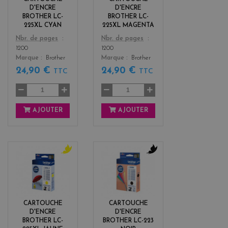
t
D'ENCRE
D'ENCRE
a
BROTHER LC-
BROTHER LC-
225XL CYAN
225XL MAGENTA
Color
Color
Nbr. de pages
Nbr. de pages
1200
1200
Marque
Brother
Marque
Brother
24,90 €
24,90 €
TTC
TTC
AJOUTER
AJOUTER
y
b
e
l
l
a
l
c
o
k
CARTOUCHE
CARTOUCHE
w
D'ENCRE
D'ENCRE
BROTHER LC-
BROTHER LC-223