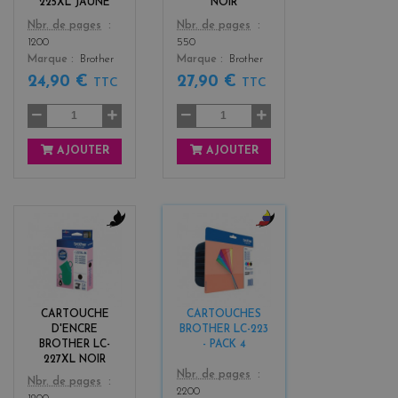
225XL JAUNE
NOIR
Color
Color
Nbr. de pages
Nbr. de pages
1200
550
Marque
Brother
Marque
Brother
24,90 €
27,90 €
TTC
TTC
AJOUTER
AJOUTER
b
b
l
l
a
a
c
c
k
k
CARTOUCHE
CARTOUCHES
+
D'ENCRE
BROTHER LC-223
3
BROTHER LC-
- PACK 4
227XL NOIR
Color
Nbr. de pages
Color
Nbr. de pages
2200