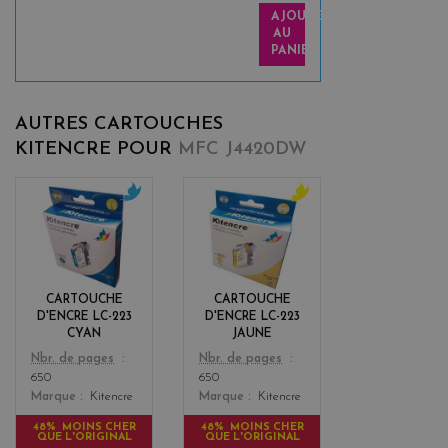
AJOUTER
AU
PANIER
AUTRES CARTOUCHES
KITENCRE POUR
MFC J4420DW
c
y
y
e
a
l
n
l
o
CARTOUCHE
CARTOUCHE
w
D'ENCRE LC-223
D'ENCRE LC-223
CYAN
JAUNE
Color
Color
Nbr. de pages
Nbr. de pages
650
650
Marque
Kitencre
Marque
Kitencre
48% MOINS CHER
48% MOINS CHER
QUE L'ORIGINAL
QUE L'ORIGINAL