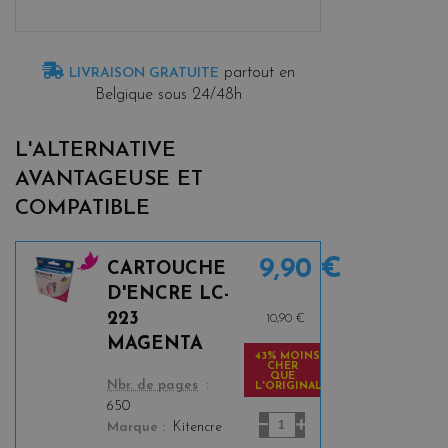
partout en
LIVRAISON GRATUITE
Belgique sous 24/48h
L'ALTERNATIVE
AVANTAGEUSE ET
COMPATIBLE
9,90 €
CARTOUCHE
m
D'ENCRE LC-
a
223
10,90 €
g
MAGENTA
e
43% MOINS
CHER
n
QUE
color
Nbr. de pages
L'ORIGINAL
t
650
a
Marque
Kitencre