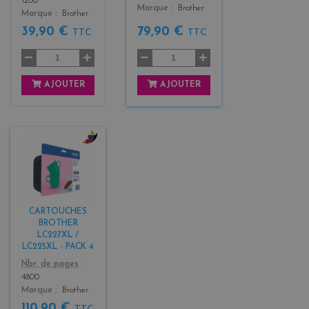
1200
Marque
Brother
Marque
Brother
39,90 €
79,90 €
TTC
TTC
AJOUTER
AJOUTER
b
l
a
c
k
CARTOUCHES
+
BROTHER
3
LC227XL /
LC225XL - PACK 4
Color
Nbr. de pages
4800
Marque
Brother
110,90 €