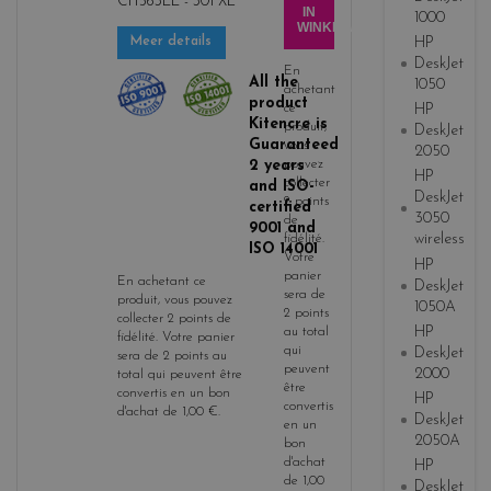
CH563EE - 301 XL
b
IN
1000
WINKELWAGEN
l
HP
Meer details
a
DeskJet
En
c
All the
1050
achetant
product
k
ce
HP
Kitencre is
produit,
DeskJet
Guaranteed
vous
2050
2 years
pouvez
HP
collecter
and ISO-
DeskJet
2
points
certified
3050
de
9001 and
wireless
fidélité
.
ISO 14001
Votre
HP
panier
En achetant ce
DeskJet
sera de
produit, vous pouvez
1050A
2
points
collecter
2
points de
HP
au total
fidélité
. Votre panier
qui
DeskJet
sera de
2
points
au
peuvent
2000
total qui peuvent être
être
convertis en un bon
HP
convertis
d'achat de
1,00 €
.
DeskJet
en un
2050A
bon
d'achat
HP
de
1,00
DeskJet