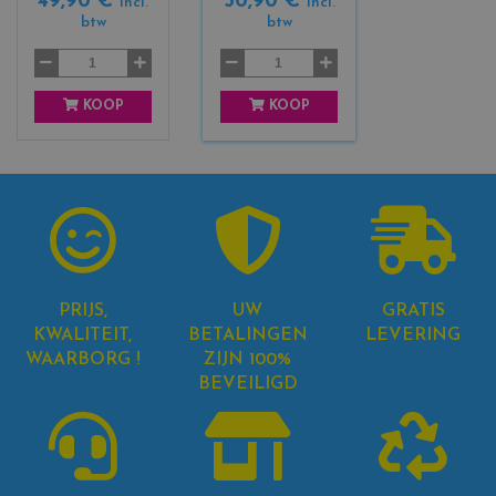
49,90 €
50,90 €
o
c
incl.
incl.
btw
btw
r
k
s
+
3
KOOP
KOOP
PRIJS,
UW
GRATIS
KWALITEIT,
BETALINGEN
LEVERING
WAARBORG !
ZIJN 100%
BEVEILIGD