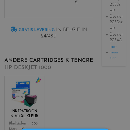
€
.
2050s
HP
DeskJet
2050se
HP
IN BELGIË IN
GRATIS LEVERING
DeskJet
24/48U
2054A
laat
meer
zien
ANDERE CARTRIDGES KITENCRE
HP DESKJET 1000
c
o
l
o
r
INKTPATROON
s
N°301 XL KLEUR
_
Color
Bladzijden
330
c
Merk
Kitencre