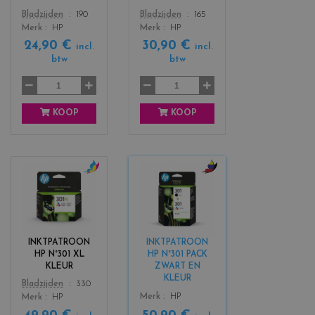
_
_
Color
Color
Bladzijden
190
Bladzijden
165
b
c
Merk
HP
Merk
HP
l
o
24,90 €
30,90 €
a
l
incl.
incl.
c
o
btw
btw
k
r
s
KOOP
KOOP
c
c
o
o
l
l
o
o
r
r
INKTPATROON
INKTPATROON
s
s
HP N°301 XL
HP N°301 PACK
_
_
KLEUR
ZWART EN
c
b
KLEUR
Color
Bladzijden
330
o
l
Color
Merk
HP
Merk
HP
l
a