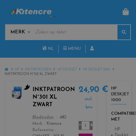
MAN
KEYWORDS
Sear
MANUFACTURERS
NL
MENU
FR
HOME
HP
INKTPATRONEN
HP DESKJET
HP DESKJET 1000
INKTPATROON N°301 XL ZWART
24,90 €
HP
INKTPATROON
DESKJET
c
N°301 XL
incl.
1000
o
ZWART
l
btw
COMPATIBE
o
color
Bladzijden
480
MET
r
Aantal
Merk
Kitencre
s
HP
Referentie
_
DeskJet