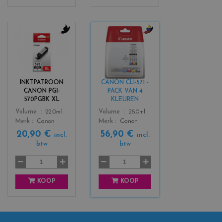
c
c
o
o
l
l
o
o
r
r
INKTPATROON
CANON CLI-571 -
s
s
CANON PGI-
PACK VAN 4
_
_
570PGBK XL
KLEUREN
b
b
Color
Color
Volume
22.0ml
Volume
28.0ml
l
l
Merk
Canon
Merk
Canon
a
a
20,90 €
56,90 €
c
c
incl.
incl.
btw
btw
k
k
+
3
KOOP
KOOP