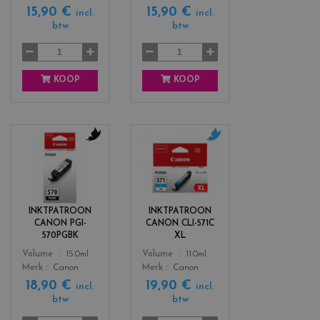
15,90 €
15,90 €
l
a
incl.
incl.
l
c
btw
btw
o
k
w
KOOP
KOOP
c
c
o
o
l
l
o
o
r
r
INKTPATROON
INKTPATROON
s
s
CANON PGI-
CANON CLI-571C
_
_
570PGBK
XL
b
c
Color
Color
Volume
15.0ml
Volume
11.0ml
l
y
Merk
Canon
Merk
Canon
a
a
18,90 €
19,90 €
c
n
incl.
incl.
btw
btw
k