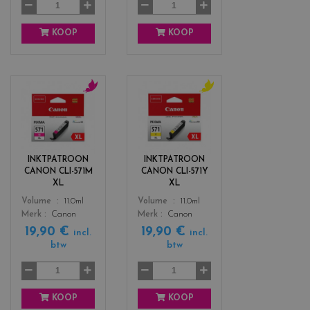
KOOP
KOOP
c
c
o
o
l
l
o
o
r
r
INKTPATROON
INKTPATROON
s
s
CANON CLI-571M
CANON CLI-571Y
_
_
XL
XL
m
y
Color
Color
Volume
11.0ml
Volume
11.0ml
a
e
Merk
Canon
Merk
Canon
g
l
19,90 €
19,90 €
e
l
incl.
incl.
btw
btw
n
o
t
w
a
KOOP
KOOP