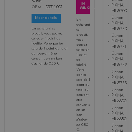
571BK
b
IN
PIXMA
OEM
0331C001
WINKELWAGEN
l
MG5700
a
Canon
Meer details
En
c
PIXMA
achetant
k
En achetant ce
MG5750
ce
produit, vous pouvez
produit,
Canon
collecter
1
point de
vous
PIXMA
fidélité
. Votre panier
pouvez
MG5751
sera de
1
point
au total
collecter
Canon
qui peuvent être
1
point
convertis en un bon
PIXMA
de
d'achat de
0,50 €
.
MG5752
fidélité
.
Votre
Canon
panier
PIXMA
sera de
1
MG5753
point
au
Canon
total qui
peuvent
PIXMA
être
MG6800
convertis
Canon
en un
PIXMA
bon
MG6850
d'achat
de
0,50
Canon
€
.
PIXMA