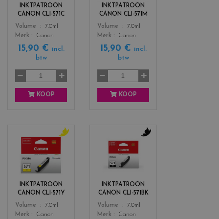
r
r
INKTPATROON
INKTPATROON
s
s
CANON CLI-571C
CANON CLI-571M
_
_
Color
Color
Volume
7.0ml
Volume
7.0ml
c
m
Merk
Canon
Merk
Canon
y
a
15,90 €
15,90 €
a
g
incl.
incl.
n
e
btw
btw
n
t
a
KOOP
KOOP
c
c
o
o
l
l
o
o
r
r
INKTPATROON
INKTPATROON
s
s
CANON CLI-571Y
CANON CLI-571BK
_
_
Color
Color
Volume
7.0ml
Volume
7.0ml
y
b
Merk
Canon
Merk
Canon
e
l