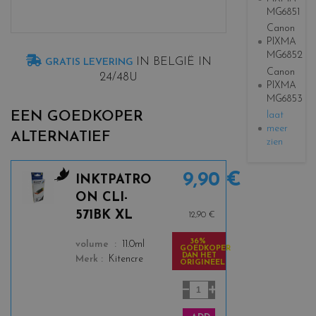
MG6851
Canon
PIXMA
MG6852
IN BELGIË IN
GRATIS LEVERING
Canon
24/48U
PIXMA
MG6853
EEN GOEDKOPER
laat
meer
ALTERNATIEF
zien
9,90 €
INKTPATRO
c
ON CLI-
o
571BK XL
12,90 €
l
o
36%
color
volume
11.0ml
GOEDKOPER
r
DAN HET
Merk
Kitencre
ORIGINEEL
s
_
b
l