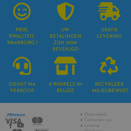
PRIJS,
UW
GRATIS
KWALITEIT,
BETALINGEN
LEVERING
WAARBORG !
ZIJN 100%
BEVEILIGD
DIENST NA
8 WINKELS IN
RECYKLEER
VERKOOP
BELGÏE
MILIEUBEWUST
Informatie
Onze winkels
Contacteer ons
Levering