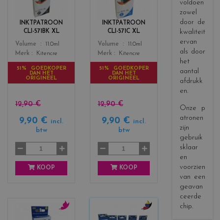
l
l
voldoen
o
o
zowel
r
r
door de
INKTPATROON
INKTPATROON
s
s
kwaliteit
CLI-571BK XL
CLI-571C XL
_
_
ervan
Color
Color
Volume
11.0ml
Volume
11.0ml
b
c
als door
Merk
Kitencre
Merk
Kitencre
l
y
het
a
a
51% GOEDKOPER
51% GOEDKOPER
aantal
DAN HET
DAN HET
c
n
ORIGINEEL
ORIGINEEL
afdrukk
k
en.
12,90 €
12,90 €
Onze p
atronen
9,90 €
9,90 €
incl.
incl.
zijn
btw
btw
gebruik
sklaar
en
voorzien
KOOP
KOOP
van een
geavan
ceerde
chip.
c
c