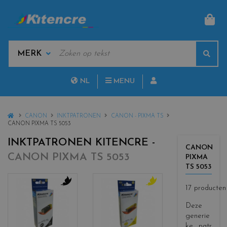
MAN
KEYWORDS
Sear
MANUFACTURERS
NL
MENU
FR
HOME
CANON
INKTPATRONEN
CANON - PIXMA TS
CANON PIXMA TS 5053
INKTPATRONEN KITENCRE -
CANON
CANON PIXMA TS 5053
PIXMA
TS 5053
17 producten
c
c
o
o
Deze
l
l
generie
o
o
ke patr