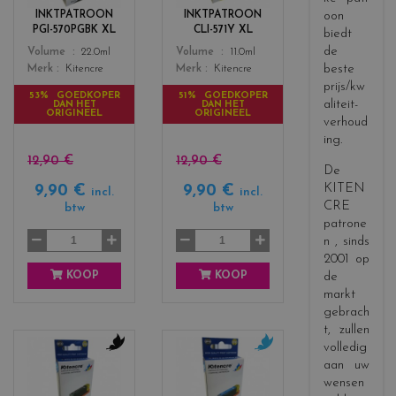
r
r
INKTPATROON
INKTPATROON
oon
s
s
PGI-570PGBK XL
CLI-571Y XL
biedt
_
_
de
Color
Color
Volume
22.0ml
Volume
11.0ml
b
y
beste
Merk
Kitencre
Merk
Kitencre
l
e
prijs/kw
a
l
53% GOEDKOPER
51% GOEDKOPER
aliteit-
DAN HET
DAN HET
c
l
ORIGINEEL
ORIGINEEL
verhoud
k
o
ing.
w
12,90 €
12,90 €
De
KITEN
9,90 €
9,90 €
incl.
incl.
CRE
btw
btw
patrone
n
, sinds
2001 op
KOOP
KOOP
de
markt
gebrach
t, zullen
volledig
c
c
aan uw
o
o
wensen