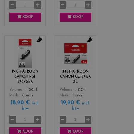
w
KOOP
KOOP
c
c
o
o
l
l
o
o
r
r
INKTPATROON
INKTPATROON
s
s
CANON PGI-
CANON CLI-571BK
_
_
570PGBK
XL
b
b
Color
Color
Volume
15.0ml
Volume
11.0ml
l
l
Merk
Canon
Merk
Canon
a
a
18,90 €
19,90 €
c
c
incl.
incl.
btw
btw
k
k
KOOP
KOOP