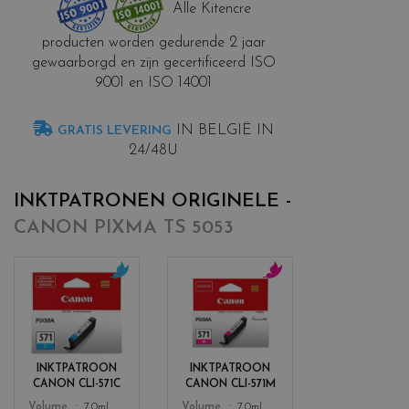
Alle Kitencre
producten worden gedurende 2 jaar
gewaarborgd en zijn gecertificeerd ISO
9001 en ISO 14001
IN BELGIË IN
GRATIS LEVERING
24/48U
INKTPATRONEN ORIGINELE -
CANON PIXMA TS 5053
c
c
o
o
l
l
o
o
r
r
INKTPATROON
INKTPATROON
s
s
CANON CLI-571C
CANON CLI-571M
_
_
Color
Color
Volume
7.0ml
Volume
7.0ml