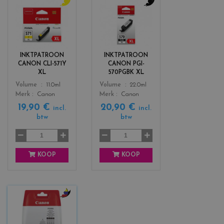
c
c
o
o
l
l
o
o
r
r
INKTPATROON
INKTPATROON
s
s
CANON CLI-571Y
CANON PGI-
_
_
XL
570PGBK XL
y
b
Color
Color
Volume
11.0ml
Volume
22.0ml
e
l
Merk
Canon
Merk
Canon
l
a
19,90 €
20,90 €
l
c
incl.
incl.
btw
btw
o
k
w
KOOP
KOOP
c
o
l