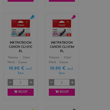
c
c
o
o
l
l
o
o
r
r
INKTPATROON
INKTPATROON
s
s
CANON CLI-571C
CANON CLI-571M
_
_
XL
XL
c
m
Color
Color
Volume
11.0ml
Volume
11.0ml
y
a
Merk
Canon
Merk
Canon
a
g
19,90 €
19,90 €
n
e
incl.
incl.
btw
btw
n
t
a
KOOP
KOOP