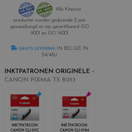
Alle Kitencre
producten worden gedurende 2 jaar
gewaarborgd en zijn gecertificeerd ISO
9001 en ISO 14001
IN BELGIË IN
GRATIS LEVERING
24/48U
INKTPATRONEN ORIGINELE -
CANON PIXMA TS 8053
c
c
o
o
l
l
o
o
r
r
INKTPATROON
INKTPATROON
s
s
CANON CLI-571C
CANON CLI-571M