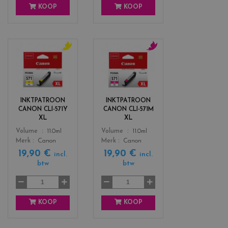
KOOP
KOOP
c
c
o
o
l
l
o
o
r
r
INKTPATROON
INKTPATROON
s
s
CANON CLI-571Y
CANON CLI-571M
_
_
XL
XL
y
m
Color
Color
Volume
11.0ml
Volume
11.0ml
e
a
Merk
Canon
Merk
Canon
l
g
19,90 €
19,90 €
l
e
incl.
incl.
btw
btw
o
n
w
t
a
KOOP
KOOP