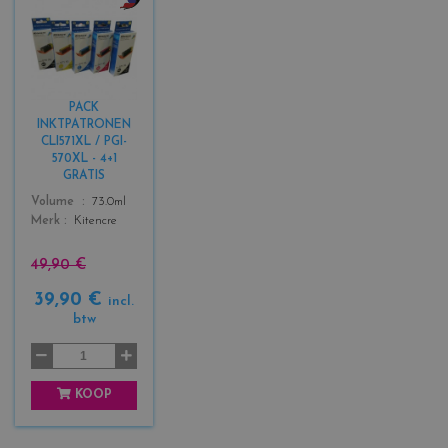
c
o
l
o
r
PACK
s
INKTPATRONEN
_
CLI571XL / PGI-
b
570XL - 4+1
l
GRATIS
a
Color
Volume
73.0ml
c
Merk
Kitencre
k
+
49,90 €
3
39,90 €
incl.
btw
KOOP