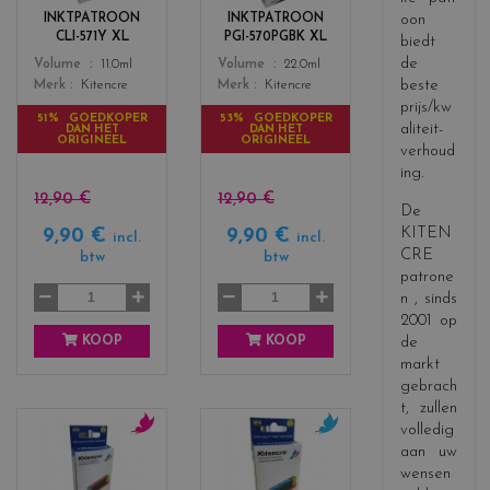
r
r
INKTPATROON
INKTPATROON
oon
s
s
CLI-571Y XL
PGI-570PGBK XL
biedt
_
_
de
Color
Color
Volume
11.0ml
Volume
22.0ml
y
b
beste
Merk
Kitencre
Merk
Kitencre
e
l
prijs/kw
l
a
51% GOEDKOPER
53% GOEDKOPER
aliteit-
DAN HET
DAN HET
l
c
ORIGINEEL
ORIGINEEL
verhoud
o
k
ing.
w
12,90 €
12,90 €
De
KITEN
9,90 €
9,90 €
incl.
incl.
CRE
btw
btw
patrone
n
, sinds
2001 op
KOOP
KOOP
de
markt
gebrach
t, zullen
volledig
c
c
aan uw
o
o
wensen