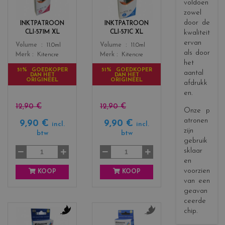
l
l
voldoen
o
o
zowel
r
r
door de
INKTPATROON
INKTPATROON
s
s
kwaliteit
CLI-571M XL
CLI-571C XL
_
_
ervan
Color
Color
Volume
11.0ml
Volume
11.0ml
m
c
als door
Merk
Kitencre
Merk
Kitencre
a
y
het
g
a
51% GOEDKOPER
51% GOEDKOPER
aantal
DAN HET
DAN HET
e
n
ORIGINEEL
ORIGINEEL
afdrukk
n
en.
t
a
12,90 €
12,90 €
Onze p
atronen
9,90 €
9,90 €
incl.
incl.
zijn
btw
btw
gebruik
sklaar
en
voorzien
KOOP
KOOP
van een
geavan
ceerde
chip.
c
c