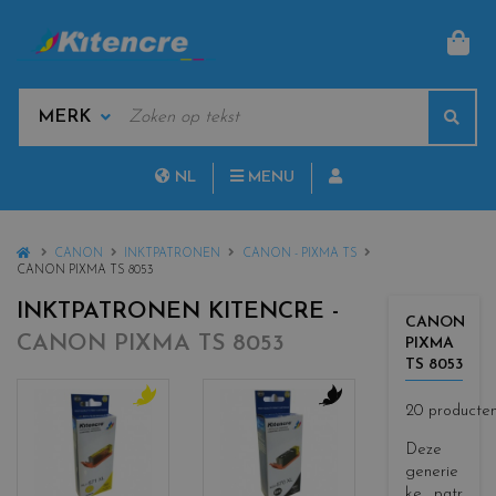
MAN
KEYWORDS
Sear
MANUFACTURERS
NL
MENU
FR
HOME
CANON
INKTPATRONEN
CANON - PIXMA TS
CANON PIXMA TS 8053
INKTPATRONEN KITENCRE -
CANON
CANON PIXMA TS 8053
PIXMA
TS 8053
20 producte
c
c
o
o
Deze
l
l
generie
o
o
ke patr