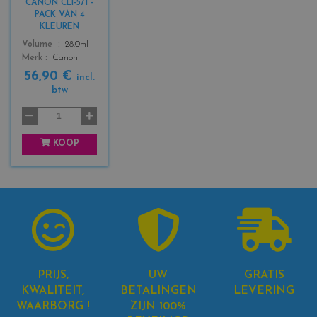
CANON CLI-571 -
s
PACK VAN 4
_
KLEUREN
b
Color
Volume
28.0ml
l
Merk
Canon
a
56,90 €
c
incl.
btw
k
+
3
KOOP
PRIJS,
UW
GRATIS
KWALITEIT,
BETALINGEN
LEVERING
WAARBORG !
ZIJN 100%