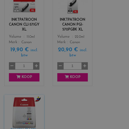
o
o
l
l
o
o
r
r
INKTPATROON
INKTPATROON
s
s
CANON CLI-571GY
CANON PGI-
_
_
XL
570PGBK XL
g
b
Color
Color
Volume
11.0ml
Volume
22.0ml
r
l
Merk
Canon
Merk
Canon
i
a
19,90 €
20,90 €
s
c
incl.
incl.
btw
btw
k
KOOP
KOOP
c
o
l
o
r