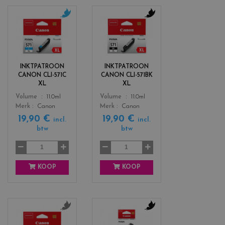
c
c
o
o
l
l
o
o
r
r
INKTPATROON
INKTPATROON
s
s
CANON CLI-571C
CANON CLI-571BK
_
_
XL
XL
c
b
Color
Color
Volume
11.0ml
Volume
11.0ml
y
l
Merk
Canon
Merk
Canon
a
a
19,90 €
19,90 €
n
c
incl.
incl.
btw
btw
k
KOOP
KOOP
c
c