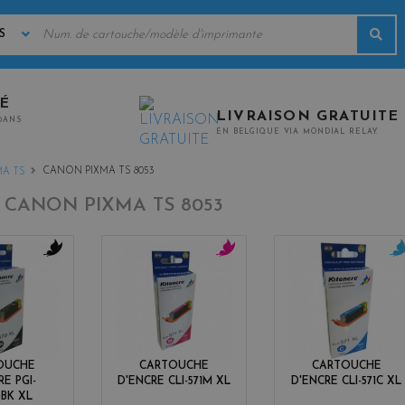
MOTS
Rec
CLÉS
TÉ
LIVRAISON GRATUITE
0ANS
EN BELGIQUE VIA MONDIAL RELAY.
CANON PIXMA TS 8053
MA TS
-
CANON PIXMA TS 8053
b
m
c
l
a
y
a
g
a
c
e
n
k
n
t
OUCHE
CARTOUCHE
CARTOUCHE
a
RE PGI-
D'ENCRE CLI-571M XL
D'ENCRE CLI-571C XL
GBK XL