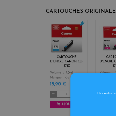
CARTOUCHES ORIGINALE
c
y
a
n
CARTOUCHE
CART
D'ENCRE CANON CLI-
D'ENCRE 
571C
5
Color
Color
Volume
7.0ml
Volume
Marque
Canon
Marque
15,90 €
15,90 
TTC
This website
AJOUTER
AJ