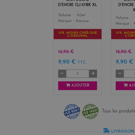
CARTOUCHE
CART
D'ENCRE CLI-571BK XL
D'ENCRE 
Color
Volume
11.0ml
Color
Volume
Marque
Kitencre
Marque
51% MOINS CHER QUE
51% MOIN
L'ORIGINAL
L'OR
12,90 €
12,90 €
9,90 €
9,90 
TTC
AJOUTER
AJ
Tous les produits
LIVRAISON