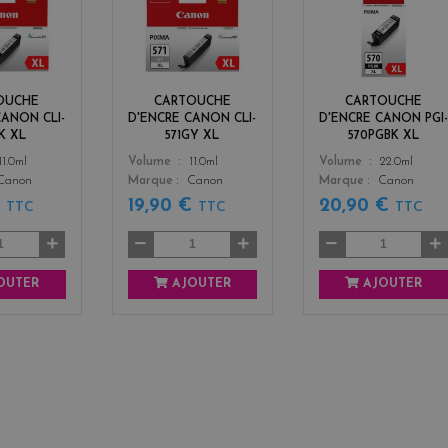
l
r
l
a
i
a
c
s
c
k
k
OUCHE
CARTOUCHE
CARTOUCHE
CANON CLI-
D'ENCRE CANON CLI-
D'ENCRE CANON PGI-
BK XL
571GY XL
570PGBK XL
Color
Color
11.0ml
Volume
11.0ml
Volume
22.0ml
Canon
Marque
Canon
Marque
Canon
€
19,90 €
20,90 €
TTC
TTC
TTC
OUTER
AJOUTER
AJOUTER