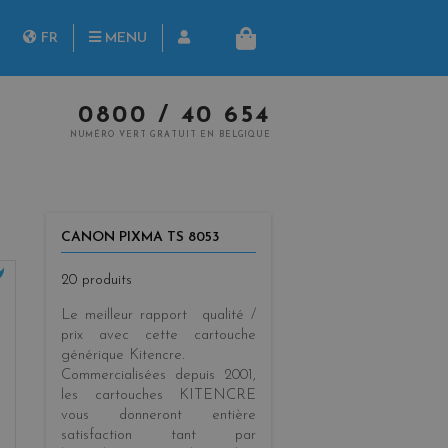
herche
FR
MENU
PANIER
NL
0800 / 40 654
NUMÉRO VERT GRATUIT EN BELGIQUE
CANON PIXMA TS 8053
20 produits
Le meilleur rapport qualité /
prix
avec cette cartouche
générique
Kitencre
.
Commercialisées
depuis 2001
,
les cartouches KITENCRE
vous donneront entière
satisfaction tant par