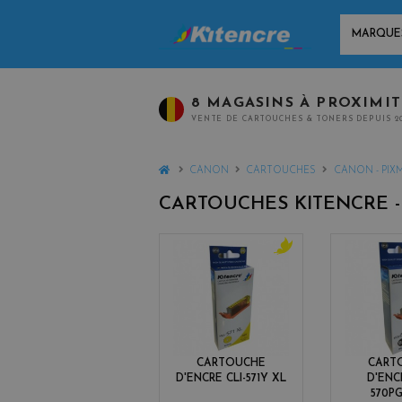
MARQUES
8 MAGASINS À PROXIMI
VENTE DE CARTOUCHES & TONERS DEPUIS 2
HOME
CANON
CARTOUCHES
CANON - PIX
CARTOUCHES KITENCRE 
y
e
l
l
o
w
CARTOUCHE
CART
D'ENCRE CLI-571Y XL
D'ENC
570P