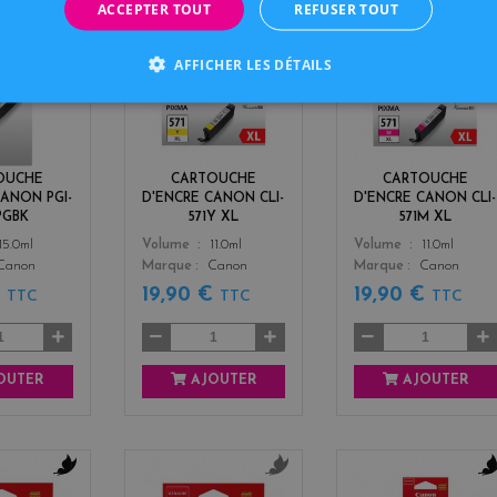
ACCEPTER TOUT
REFUSER TOUT
b
y
m
AFFICHER LES DÉTAILS
l
e
a
a
l
g
c
l
e
k
o
n
w
t
OUCHE
CARTOUCHE
CARTOUCHE
a
CANON PGI-
D'ENCRE CANON CLI-
D'ENCRE CANON CLI-
PGBK
571Y XL
571M XL
Color
Color
15.0ml
Volume
11.0ml
Volume
11.0ml
Canon
Marque
Canon
Marque
Canon
€
19,90 €
19,90 €
TTC
TTC
TTC
OUTER
AJOUTER
AJOUTER
b
g
b