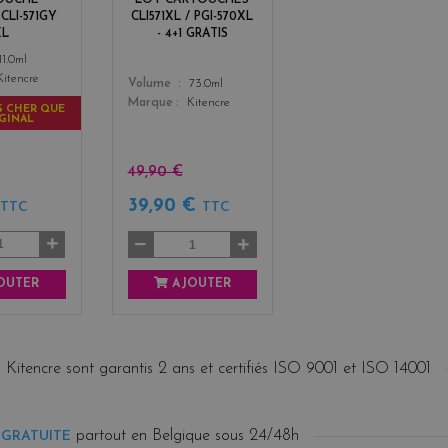
OUCHE
LOT CARTOUCHES
3
CLI-571GY
CLI571XL / PGI-570XL
XL
- 4+1 GRATIS
11.0ml
Kitencre
Color
Volume
73.0ml
Marque
Kitencre
S CHER QUE
IGINAL
49,90 €
€
39,90 €
TTC
TTC
OUTER
AJOUTER
 Kitencre sont garantis 2 ans et certifiés ISO 9001 et ISO 14001
partout en Belgique sous 24/48h
 GRATUITE