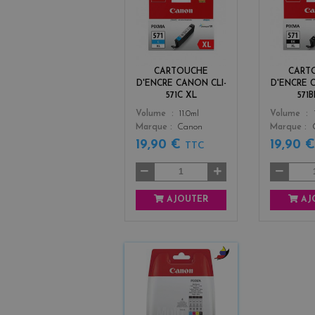
y
a
n
CARTOUCHE
CART
D'ENCRE CANON CLI-
D'ENCRE 
571C XL
571
Color
Color
Volume
11.0ml
Volume
Marque
Canon
Marque
19,90 €
19,90 
TTC
AJOUTER
AJ
b
l
a
c