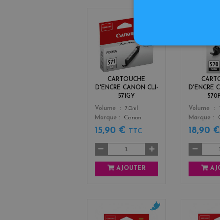
g
r
i
s
CARTOUCHE
CART
D'ENCRE CANON CLI-
D'ENCRE 
571GY
570
Color
Color
Volume
7.0ml
Volume
Marque
Canon
Marque
15,90 €
18,90 
TTC
AJOUTER
AJ
c