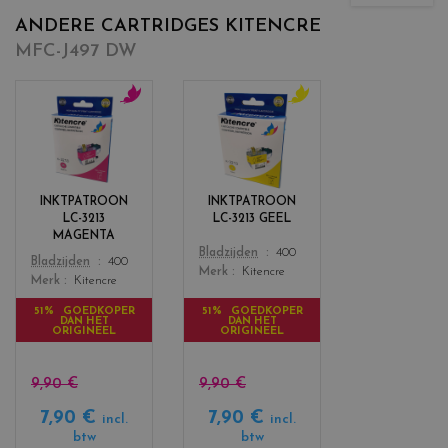
ANDERE CARTRIDGES KITENCRE
MFC-J497 DW
c
c
o
o
l
l
o
o
r
r
INKTPATROON
INKTPATROON
s
s
LC-3213
LC-3213 GEEL
_
_
MAGENTA
m
y
Color
Bladzijden
400
Color
Bladzijden
400
a
e
Merk
Kitencre
Merk
Kitencre
g
l
e
l
51% GOEDKOPER
51% GOEDKOPER
DAN HET
DAN HET
n
o
ORIGINEEL
ORIGINEEL
t
w
a
9,90 €
9,90 €
7,90 €
7,90 €
incl.
incl.
btw
btw