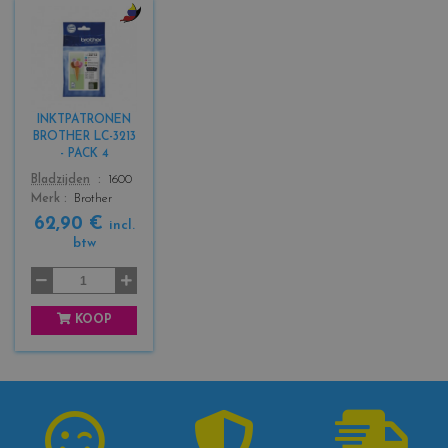
c
o
l
o
r
INKTPATRONEN
s
BROTHER LC-3213
_
- PACK 4
b
Color
Bladzijden
1600
l
Merk
Brother
a
62,90 €
c
incl.
btw
k
+
3
KOOP