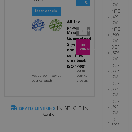
3213BK
€
b
DW
l
MFC-
Meer details
a
J491
c
All the
DW
product
k
Aantal
MFC-
Kitencre is
J890
Guaranteed
DW
2 years
IN
DCP-
WINKELWAGEN
and ISO-
J572
certified
DW
Pas de
9001 and
DCP-
point
ISO 14001
bonus
J772
Pas de point bonus
pour ce
DW
pour ce produit.
produit.
DCP-
J774
DW
DCP-
J895
IN BELGIË IN
GRATIS LEVERING
DW
24/48U
LC-
3213