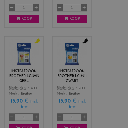
w
t
a
KOOP
KOOP
c
c
o
o
l
l
o
o
r
r
INKTPATROON
INKTPATROON
s
s
BROTHER LC-3213
BROTHER LC-3211
_
_
GEEL
ZWART
y
b
Color
Color
Bladzijden
400
Bladzijden
200
e
l
Merk
Brother
Merk
Brother
l
a
15,90 €
15,90 €
l
c
incl.
incl.
btw
btw
o
k
w