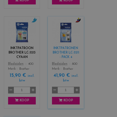
KOOP
KOOP
c
c
o
o
l
l
o
o
r
r
INKTPATROON
INKTPATRONEN
s
s
BROTHER LC-3213
BROTHER LC-3211
_
_
CYAAN
- PACK 4
c
b
Color
Color
Bladzijden
400
Bladzijden
800
y
l
Merk
Brother
Merk
Brother
a
a
15,90 €
41,90 €
n
c
incl.
incl.
btw
btw
k
+
3
KOOP
KOOP