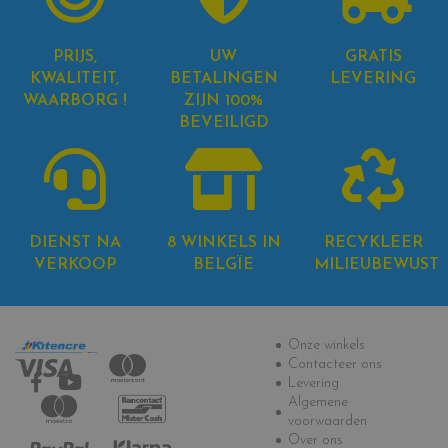
PRIJS,
UW
GRATIS
KWALITEIT,
BETALINGEN
LEVERING
WAARBORG !
ZIJN 100%
BEVEILIGD
DIENST NA
8 WINKELS IN
RECYKLEER
VERKOOP
BELGÏE
MILIEUBEWUST
Informatie
Onze winkels
Contacteer ons
Levering
Algemene
voorwaarden
Over ons