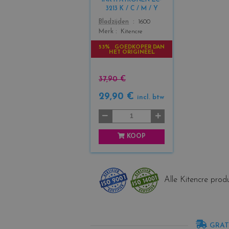
INKTPATRONEN LC-
b
3213 K / C / M / Y
l
Color
Bladzijden
1600
a
Merk
Kitencre
c
k
53% GOEDKOPER DAN
HET ORIGINEEL
+
3
37,90 €
29,90 €
incl. btw
KOOP
Alle Kitencre produ
GRAT