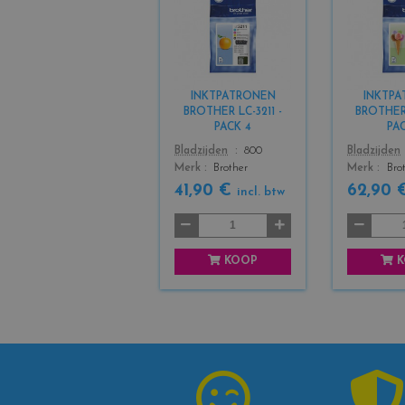
o
l
o
r
s
INKTPATRONEN
INKTP
_
BROTHER LC-3211 -
BROTHER 
b
PACK 4
PA
l
Color
Color
Bladzijden
800
Bladzijden
a
Merk
Brother
Merk
Bro
c
k
41,90 €
62,90
incl. btw
+
3
KOOP
K