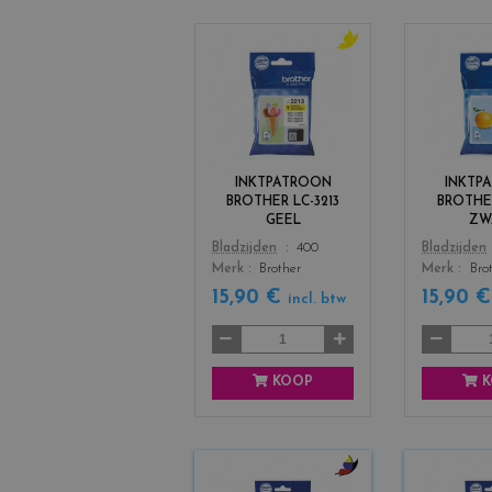
c
o
l
o
r
s
INKTPATROON
INKTP
_
BROTHER LC-3213
BROTHER
y
GEEL
ZW
e
Color
Color
Bladzijden
400
Bladzijden
l
Merk
Brother
Merk
Bro
l
o
15,90 €
15,90 
incl. btw
w
KOOP
K
c