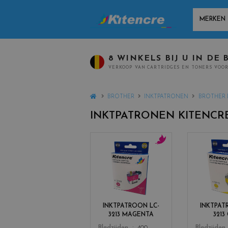
MANUFACT
8 WINKELS BIJ U IN DE 
VERKOOP VAN CARTRIDGES EN TONERS VOOR
HOME
BROTHER
INKTPATRONEN
BROTHER 
INKTPATRONEN KITENCR
c
o
l
o
r
s
INKTPATROON LC-
INKTPAT
_
3213 MAGENTA
3213
m
Color
Color
Bladzijden
400
Bladzijden