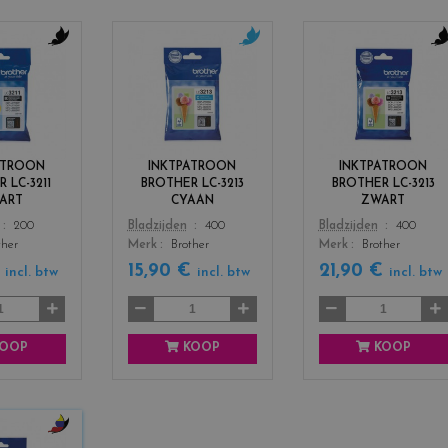
c
c
c
o
o
o
l
l
l
o
o
o
r
r
r
s
s
s
ATROON
INKTPATROON
INKTPATROON
_
_
_
 LC-3211
BROTHER LC-3213
BROTHER LC-3213
b
c
b
ART
CYAAN
ZWART
l
y
l
Color
Color
200
Bladzijden
400
Bladzijden
400
a
a
a
ther
Merk
Brother
Merk
Brother
c
n
c
k
k
€
15,90 €
21,90 €
incl. btw
incl. btw
incl. btw
OOP
KOOP
KOOP
c