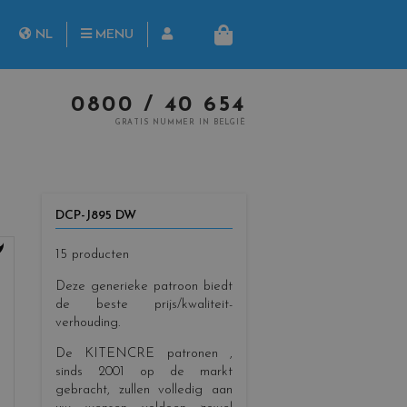
rch
NL
MENU
MANDJE
FR
0800 / 40 654
GRATIS NUMMER IN BELGIË
DCP-J895 DW
15 producten
Deze generieke patroon biedt
de beste prijs/kwaliteit-
verhouding.
De KITENCRE patronen
,
sinds 2001 op de markt
gebracht, zullen volledig aan