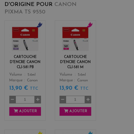
D'ORIGINE POUR
CANON
PIXMA TS 9550
b
m
l
a
u
g
e
e
n
CARTOUCHE
CARTOUCHE
t
D'ENCRE CANON
D'ENCRE CANON
a
CLI-581 PB
CLI-581 M
Color
Color
Volume
5.6ml
Volume
5.6ml
Marque
Canon
Marque
Canon
13,90 €
13,90 €
TTC
TTC
AJOUTER
AJOUTER