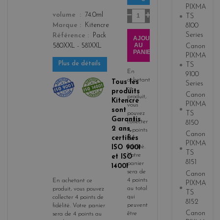
3
PIXMA
Quantité
color
volume
74.0ml
TS
8100
Marque
Kitencre
Series
Référence
Pack
AJOUTER
AU
580XXL - 581XXL
Canon
PANIER
PIXMA
Plus de détails
TS
En
9100
achetant
Tous les
Series
ce
produits
Canon
produit,
Kitencre
PIXMA
vous
sont
TS
pouvez
Garantis
collecter
8150
2 ans,
4
points
Canon
certifiés
de
PIXMA
ISO 9001
fidélité
.
TS
Votre
et ISO
8151
panier
14001
sera de
Canon
4
points
En achetant ce
PIXMA
au total
produit, vous pouvez
TS
qui
collecter
4
points de
8152
peuvent
fidélité
. Votre panier
Canon
être
sera de
4
points
au