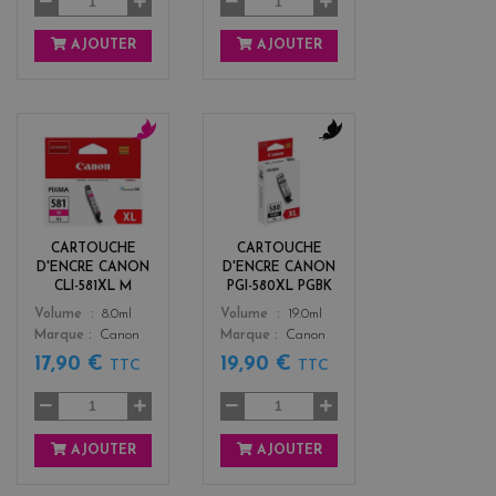
AJOUTER
AJOUTER
m
b
a
l
g
a
e
c
n
k
CARTOUCHE
CARTOUCHE
t
D'ENCRE CANON
D'ENCRE CANON
a
CLI-581XL M
PGI-580XL PGBK
Color
Color
Volume
8.0ml
Volume
19.0ml
Marque
Canon
Marque
Canon
17,90 €
19,90 €
TTC
TTC
AJOUTER
AJOUTER