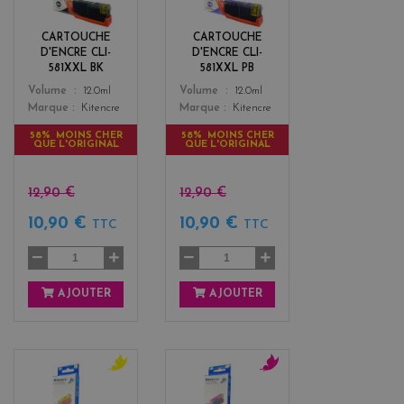
c
e
k
CARTOUCHE
CARTOUCHE
D'ENCRE CLI-
D'ENCRE CLI-
581XXL BK
581XXL PB
Color
Color
Volume
12.0ml
Volume
12.0ml
Marque
Kitencre
Marque
Kitencre
58% MOINS CHER
58% MOINS CHER
QUE L'ORIGINAL
QUE L'ORIGINAL
12,90 €
12,90 €
10,90 €
10,90 €
TTC
TTC
AJOUTER
AJOUTER
y
m
e
a