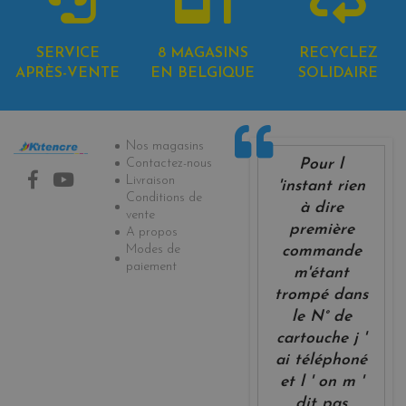
SERVICE
8 MAGASINS
RECYCLEZ
APRÈS-VENTE
EN BELGIQUE
SOLIDAIRE
Informations
Nos magasins
Pour l
Contactez-nous
Livraison
'instant rien
Conditions de
à dire
vente
première
A propos
Modes de
commande
paiement
m'étant
trompé dans
le N° de
cartouche j '
ai téléphoné
et l ' on m '
dit pas