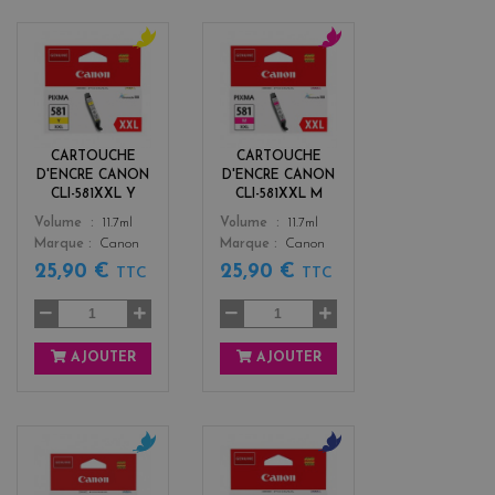
y
m
e
a
l
g
l
e
o
n
CARTOUCHE
CARTOUCHE
w
t
D'ENCRE CANON
D'ENCRE CANON
a
CLI-581XXL Y
CLI-581XXL M
Color
Color
Volume
11.7ml
Volume
11.7ml
Marque
Canon
Marque
Canon
25,90 €
25,90 €
TTC
TTC
AJOUTER
AJOUTER
c
b
y
l