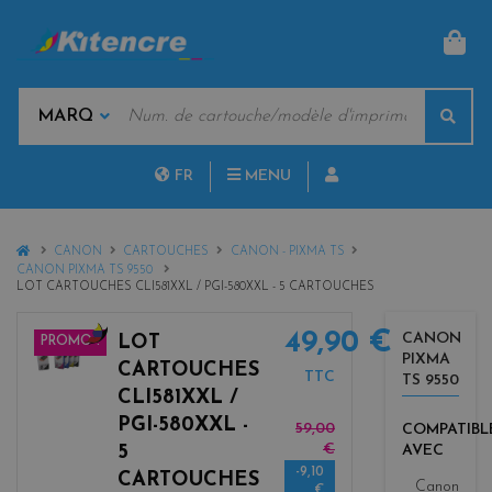
PAN
MOTS
Rech
CLÉS
MARQUES
FR
MENU
NL
HOME
CANON
CARTOUCHES
CANON - PIXMA TS
CANON PIXMA TS 9550
LOT CARTOUCHES CLI581XXL / PGI-580XXL - 5 CARTOUCHES
49,90 €
CANON
LOT
PROMO !
PIXMA
b
CARTOUCHES
TTC
TS 9550
l
CLI581XXL /
a
PGI-580XXL -
59,00
COMPATIBL
c
€
5
AVEC
k
-9,10
+
CARTOUCHES
Canon
€