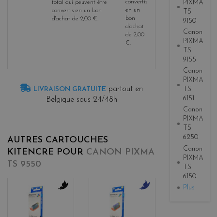
PIXMA
convertis
total qui peuvent être
en un
convertis en un bon
TS
bon
d'achat de
2,00 €
.
9150
d'achat
Canon
de
2,00
PIXMA
€
.
TS
9155
Canon
PIXMA
partout en
LIVRAISON GRATUITE
TS
6151
Belgique sous 24/48h
Canon
PIXMA
TS
6250
AUTRES CARTOUCHES
Canon
KITENCRE POUR
CANON PIXMA
PIXMA
TS 9550
TS
6150
Plus
b
b
l
l
a
u