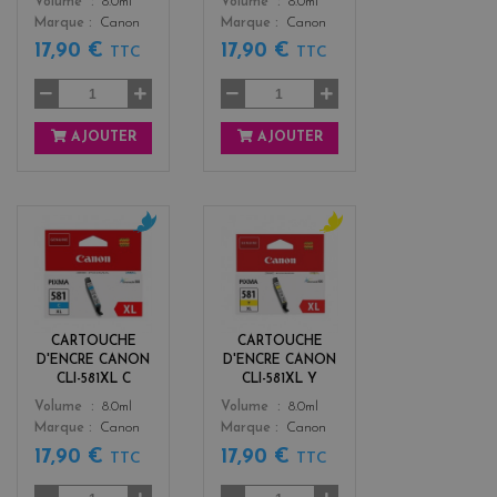
Color
Color
Volume
8.0ml
Volume
8.0ml
Marque
Canon
Marque
Canon
17,90 €
17,90 €
TTC
TTC
AJOUTER
AJOUTER
c
y
y
e
a
l
n
l
o
CARTOUCHE
CARTOUCHE
w
D'ENCRE CANON
D'ENCRE CANON
CLI-581XL C
CLI-581XL Y
Color
Color
Volume
8.0ml
Volume
8.0ml
Marque
Canon
Marque
Canon
17,90 €
17,90 €
TTC
TTC