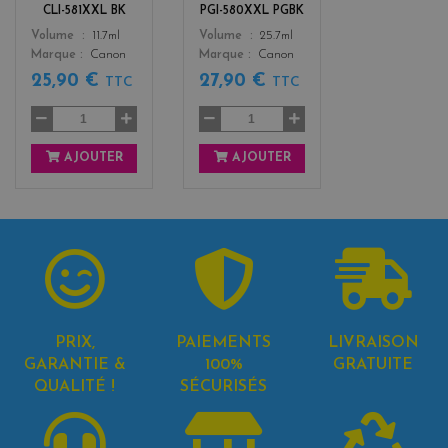
CLI-581XXL BK
PGI-580XXL PGBK
Color
Color
Volume
11.7ml
Volume
25.7ml
Marque
Canon
Marque
Canon
25,90 €
27,90 €
TTC
TTC
AJOUTER
AJOUTER
PRIX,
PAIEMENTS
LIVRAISON
GARANTIE &
100%
GRATUITE
QUALITÉ !
SÉCURISÉS