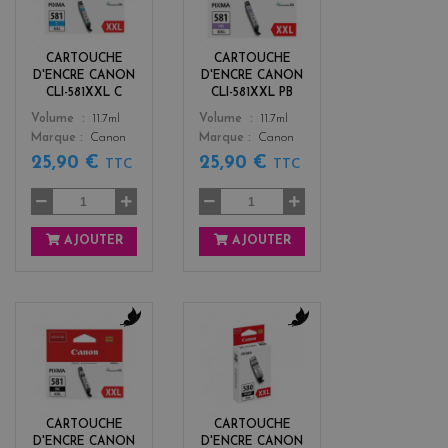
a
u
n
e
CARTOUCHE
CARTOUCHE
D'ENCRE CANON
D'ENCRE CANON
CLI-581XXL C
CLI-581XXL PB
Color
Color
Volume
11.7ml
Volume
11.7ml
Marque
Canon
Marque
Canon
25,90 €
25,90 €
TTC
TTC
AJOUTER
AJOUTER
b
b
l
l
a
a
c
c
k
k
CARTOUCHE
CARTOUCHE
D'ENCRE CANON
D'ENCRE CANON