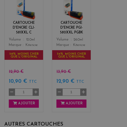
y
l
a
a
n
c
k
CARTOUCHE
CARTOUCHE
D'ENCRE CLI-
D'ENCRE PGI-
581XXL C
580XXL PGBK
Color
Color
Volume
12.0ml
Volume
26.0ml
Marque
Kitencre
Marque
Kitencre
58% MOINS CHER
54% MOINS CHER
QUE L'ORIGINAL
QUE L'ORIGINAL
12,90 €
13,90 €
10,90 €
12,90 €
TTC
TTC
AJOUTER
AJOUTER
AUTRES CARTOUCHES