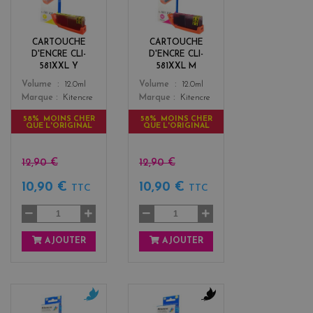
l
g
l
e
o
n
CARTOUCHE
CARTOUCHE
w
t
D'ENCRE CLI-
D'ENCRE CLI-
a
581XXL Y
581XXL M
Color
Color
Volume
12.0ml
Volume
12.0ml
Marque
Kitencre
Marque
Kitencre
58% MOINS CHER
58% MOINS CHER
QUE L'ORIGINAL
QUE L'ORIGINAL
12,90 €
12,90 €
10,90 €
10,90 €
TTC
TTC
AJOUTER
AJOUTER
c
b