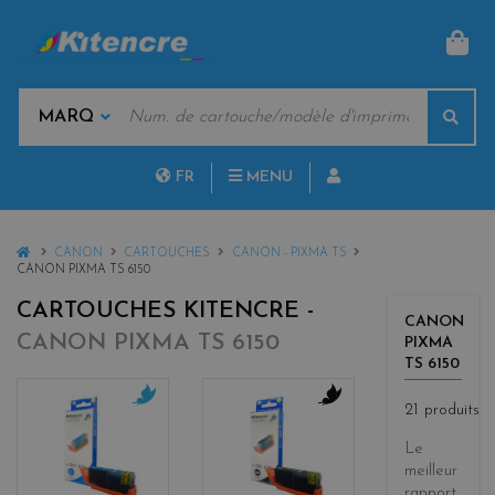
PAN
MOTS
Rech
CLÉS
MARQUES
FR
MENU
NL
HOME
CANON
CARTOUCHES
CANON - PIXMA TS
CANON PIXMA TS 6150
CARTOUCHES KITENCRE -
CANON
CANON PIXMA TS 6150
PIXMA
TS 6150
21 produits
c
b
y
l
Le
a
a
meilleur
n
c
rapport