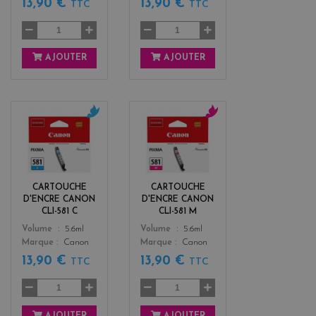
13,90 €
13,90 €
TTC
TTC
AJOUTER
AJOUTER
c
m
y
a
a
g
n
e
n
CARTOUCHE
CARTOUCHE
t
D'ENCRE CANON
D'ENCRE CANON
a
CLI-581 C
CLI-581 M
Color
Color
Volume
5.6ml
Volume
5.6ml
Marque
Canon
Marque
Canon
13,90 €
13,90 €
TTC
TTC
AJOUTER
AJOUTER