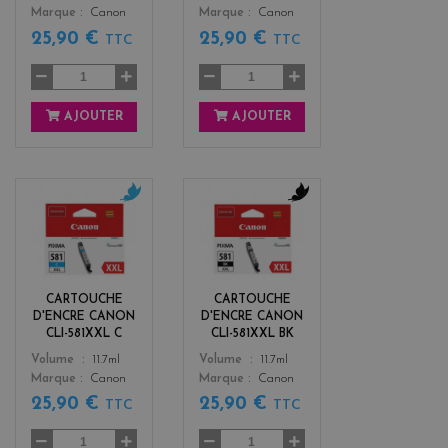
Marque
Canon
Marque
Canon
25,90 €
25,90 €
TTC
TTC
AJOUTER
AJOUTER
c
b
y
l
a
a
n
c
k
CARTOUCHE
CARTOUCHE
D'ENCRE CANON
D'ENCRE CANON
CLI-581XXL C
CLI-581XXL BK
Color
Color
Volume
11.7ml
Volume
11.7ml
Marque
Canon
Marque
Canon
25,90 €
25,90 €
TTC
TTC