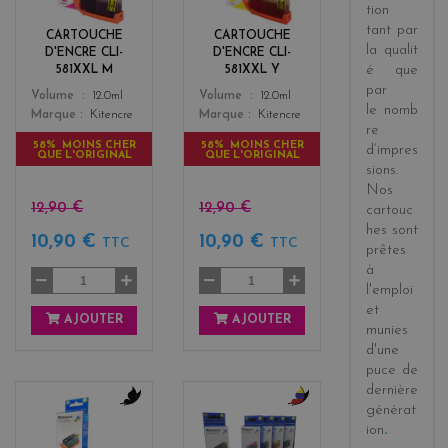
e
l
tion
n
o
tant par
CARTOUCHE
CARTOUCHE
t
w
la
qualit
D'ENCRE CLI-
D'ENCRE CLI-
a
é
que
581XXL M
581XXL Y
par
Color
Color
Volume
12.0ml
Volume
12.0ml
le
nomb
Marque
Kitencre
Marque
Kitencre
re
58% MOINS CHER
58% MOINS CHER
d’impres
QUE L'ORIGINAL
QUE L'ORIGINAL
sions
.
Nos
12,90 €
12,90 €
cartouc
hes sont
10,90 €
10,90 €
TTC
TTC
prêtes
à
l'emploi
et
AJOUTER
AJOUTER
munies
d'une
puce de
dernière
générat
b
b
ion
.
l
l