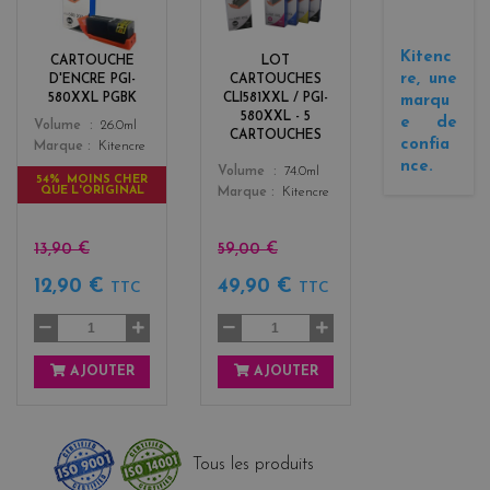
a
a
c
c
k
k
Kitenc
CARTOUCHE
LOT
+
re, une
D'ENCRE PGI-
CARTOUCHES
3
580XXL PGBK
CLI581XXL / PGI-
marqu
580XXL - 5
e de
Color
Volume
26.0ml
CARTOUCHES
confia
Marque
Kitencre
nce.
Color
Volume
74.0ml
54% MOINS CHER
QUE L'ORIGINAL
Marque
Kitencre
13,90 €
59,00 €
12,90 €
49,90 €
TTC
TTC
AJOUTER
AJOUTER
Tous les produits