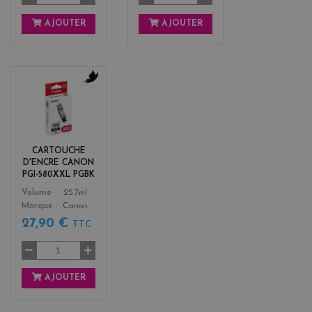
AJOUTER
AJOUTER
b
l
a
c
k
CARTOUCHE
D'ENCRE CANON
PGI-580XXL PGBK
Color
Volume
25.7ml
Marque
Canon
27,90 €
TTC
AJOUTER