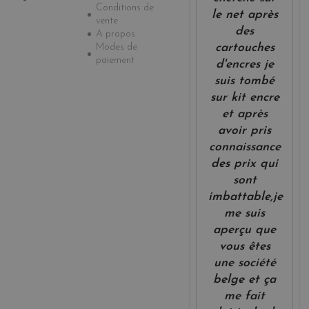
Conditions de
le net après
vente
des
A propos
Modes de
cartouches
paiement
d'encres je
suis tombé
sur kit encre
et après
avoir pris
connaissance
des prix qui
sont
imbattable,je
me suis
aperçu que
vous êtes
une société
belge et ça
me fait