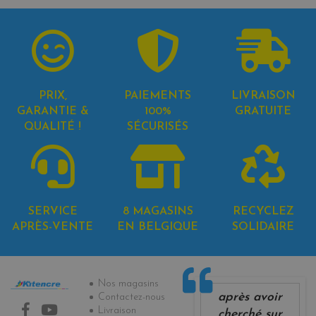
PRIX,
PAIEMENTS
LIVRAISON
GARANTIE &
100%
GRATUITE
QUALITÉ !
SÉCURISÉS
SERVICE
8 MAGASINS
RECYCLEZ
APRÈS-VENTE
EN BELGIQUE
SOLIDAIRE
Informations
Nos magasins
après avoir
Contactez-nous
Livraison
cherché sur