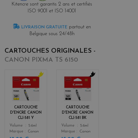
Kitencre sont garantis 2 ans et certifiés
ISO 9001 et ISO 14001
partout en
LIVRAISON GRATUITE
Belgique sous 24/48h
CARTOUCHES ORIGINALES -
CANON PIXMA TS 6150
y
b
e
l
l
a
l
c
o
k
CARTOUCHE
CARTOUCHE
w
D'ENCRE CANON
D'ENCRE CANON
CLI-581 Y
CLI-581 BK
Color
Color
Volume
5.6ml
Volume
5.6ml
Marque
Canon
Marque
Canon