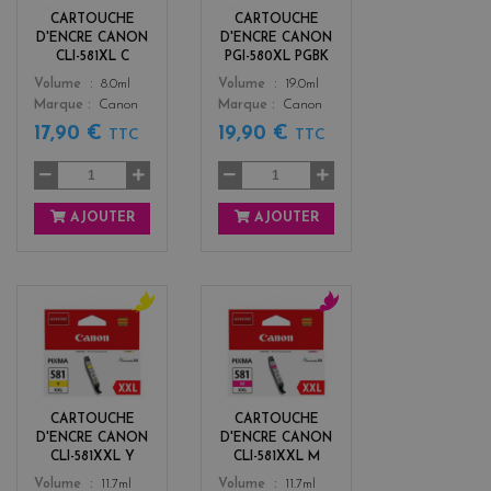
k
CARTOUCHE
CARTOUCHE
D'ENCRE CANON
D'ENCRE CANON
CLI-581XL C
PGI-580XL PGBK
Color
Color
Volume
8.0ml
Volume
19.0ml
Marque
Canon
Marque
Canon
17,90 €
19,90 €
TTC
TTC
AJOUTER
AJOUTER
y
m
e
a
l
g
l
e
o
n
CARTOUCHE
CARTOUCHE
w
t
D'ENCRE CANON
D'ENCRE CANON
a
CLI-581XXL Y
CLI-581XXL M
Color
Color
Volume
11.7ml
Volume
11.7ml