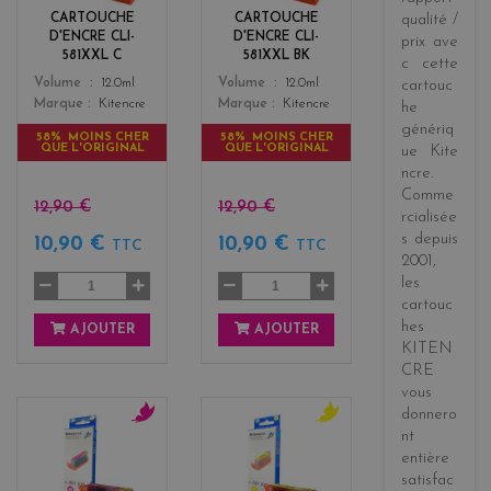
k
CARTOUCHE
CARTOUCHE
qualité /
D'ENCRE CLI-
D'ENCRE CLI-
prix
ave
581XXL C
581XXL BK
c cette
Color
Color
Volume
12.0ml
Volume
12.0ml
cartouc
Marque
Kitencre
Marque
Kitencre
he
génériq
58% MOINS CHER
58% MOINS CHER
QUE L'ORIGINAL
QUE L'ORIGINAL
ue
Kite
ncre
.
Comme
12,90 €
12,90 €
rcialisée
s
depuis
10,90 €
10,90 €
TTC
TTC
2001
,
les
cartouc
hes
AJOUTER
AJOUTER
KITEN
CRE
vous
donnero
nt
m
y
entière
a
e
g
l
satisfac