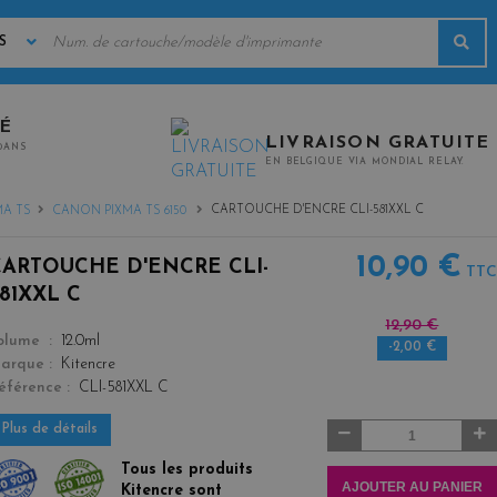
MOTS
Rec
CLÉS
TÉ
LIVRAISON GRATUITE
0ANS
EN BELGIQUE VIA MONDIAL RELAY.
CARTOUCHE D'ENCRE CLI-581XXL C
MA TS
CANON PIXMA TS 6150
10,90 €
CARTOUCHE D'ENCRE CLI-
TTC
81XXL C
12,90 €
color
olume
12.0ml
-2,00 €
arque
Kitencre
éférence
CLI-581XXL C
Quantité
Plus de détails
Tous les produits
AJOUTER AU PANIER
Kitencre sont