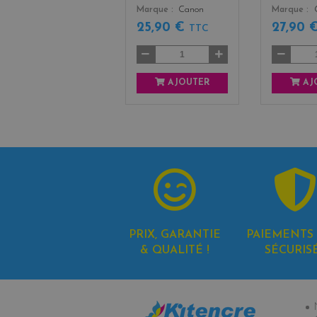
Marque
Canon
Marque
25,90 €
27,90 
TTC
AJOUTER
AJ
PRIX, GARANTIE
PAIEMENTS 
& QUALITÉ !
SÉCURIS
In