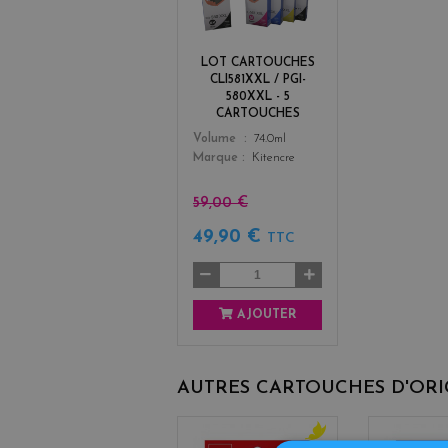
c
k
+
LOT CARTOUCHES
3
CLI581XXL / PGI-
580XXL - 5
CARTOUCHES
Color
Volume
74.0ml
Marque
Kitencre
59,00 €
49,90 €
TTC
AJOUTER
AUTRES CARTOUCHES D'OR