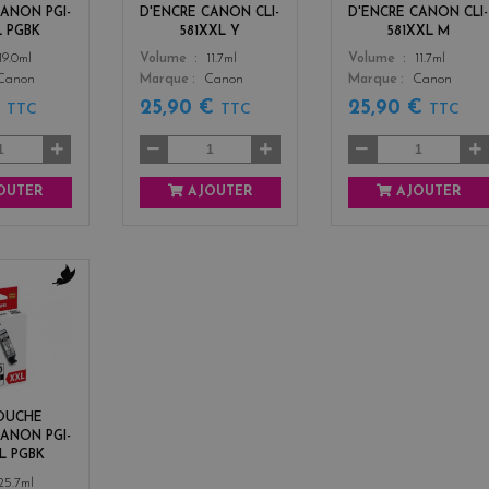
a
CANON PGI-
D'ENCRE CANON CLI-
D'ENCRE CANON CLI-
L PGBK
581XXL Y
581XXL M
Color
Color
19.0ml
Volume
11.7ml
Volume
11.7ml
Canon
Marque
Canon
Marque
Canon
€
25,90 €
25,90 €
TTC
TTC
TTC
OUTER
AJOUTER
AJOUTER
b
l
a
c
k
OUCHE
CANON PGI-
L PGBK
25.7ml