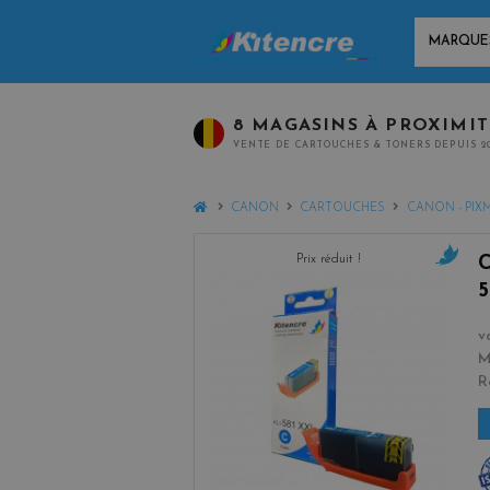
MARQUES
8 MAGASINS À PROXIMI
VENTE DE CARTOUCHES & TONERS DEPUIS 2
HOME
CANON
CARTOUCHES
CANON - PIX
Prix réduit !
c
5
y
a
v
n
M
R