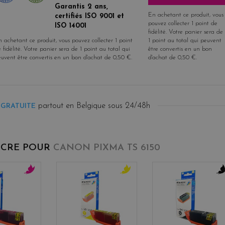
Garantis 2 ans,
En achetant ce produit, vous
certifiés ISO 9001 et
pouvez collecter
1
point de
ISO 14001
fidélité
. Votre panier sera de
 achetant ce produit, vous pouvez collecter
1
point
1
point
au total qui peuvent
 fidélité
. Votre panier sera de
1
point
au total qui
être convertis en un bon
euvent être convertis en un bon d'achat de
0,50 €
.
d'achat de
0,50 €
.
partout en Belgique sous 24/48h
 GRATUITE
NCRE POUR
CANON PIXMA TS 6150
m
y
b
a
e
l
g
l
a
e
l
c
n
o
k