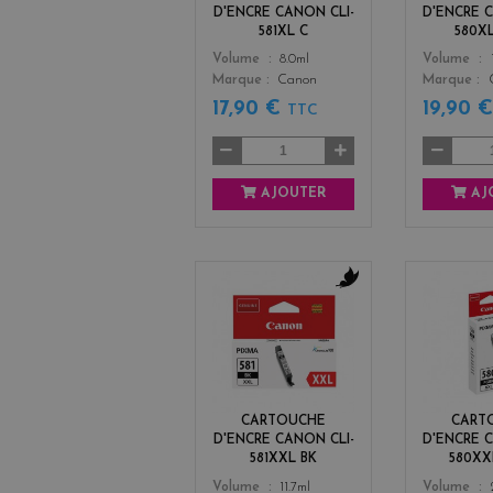
D'ENCRE CANON CLI-
D'ENCRE 
581XL C
580X
Color
Color
Volume
8.0ml
Volume
Marque
Canon
Marque
17,90 €
19,90 
TTC
AJOUTER
AJ
b
l
a
c
k
CARTOUCHE
CART
D'ENCRE CANON CLI-
D'ENCRE 
581XXL BK
580XX
Color
Color
Volume
11.7ml
Volume