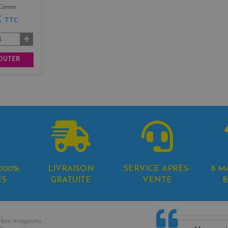
Canon
€
TTC
OUTER
100%
LIVRAISON
SERVICE APRÈS-
8 M
ÉS
GRATUITE
VENTE
B
formations
Nos magasins