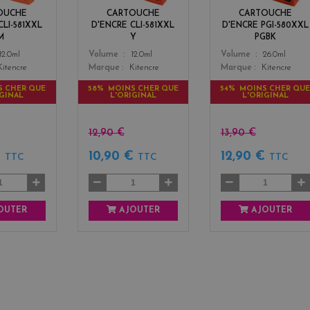
t
w
OUCHE
CARTOUCHE
CARTOUCHE
a
CLI-581XXL
D'ENCRE CLI-581XXL
D'ENCRE PGI-580XXL
M
Y
PGBK
Color
Color
12.0ml
Volume
12.0ml
Volume
26.0ml
Kitencre
Marque
Kitencre
Marque
Kitencre
S CHER QUE
58% MOINS CHER QUE
54% MOINS CHER QU
IGINAL
L'ORIGINAL
L'ORIGINAL
12,90 €
13,90 €
€
10,90 €
12,90 €
TTC
TTC
TTC
OUTER
AJOUTER
AJOUTER