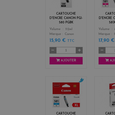
c
k
CARTOUCHE
CART
D'ENCRE CANON PGI-
D'ENCRE 
580 PGBK
581
Color
Color
Volume
11.2ml
Volume
Marque
Canon
Marque
15,90 €
17,90 
TTC
AJOUTER
AJ
c
y
a
n
CARTOUCHE
CART