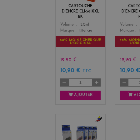
CARTOUCHE
CART
D'ENCRE CLI-581XXL
D'ENCRE 
BK
Color
Color
Volume
12.0ml
Volume
Marque
Kitencre
Marque
58% MOINS CHER QUE
58% MOIN
L'ORIGINAL
L'OR
12,90 €
12,90 €
10,90 €
10,90 
TTC
AJOUTER
AJ
b
l
a