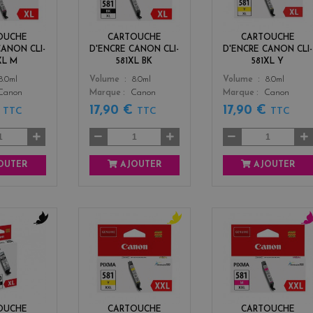
e
c
l
n
k
o
t
w
OUCHE
CARTOUCHE
CARTOUCHE
a
CANON CLI-
D'ENCRE CANON CLI-
D'ENCRE CANON CLI-
XL M
581XL BK
581XL Y
Color
Color
8.0ml
Volume
8.0ml
Volume
8.0ml
Canon
Marque
Canon
Marque
Canon
€
17,90 €
17,90 €
TTC
TTC
TTC
OUTER
AJOUTER
AJOUTER
b
y
m
l
e
a
a
l
g
c
l
e
k
o
n
w
t
OUCHE
CARTOUCHE
CARTOUCHE