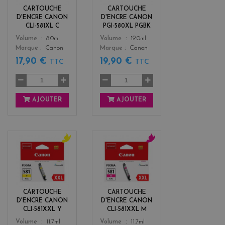
k
CARTOUCHE
CARTOUCHE
D'ENCRE CANON
D'ENCRE CANON
CLI-581XL C
PGI-580XL PGBK
Color
Color
Volume
8.0ml
Volume
19.0ml
Marque
Canon
Marque
Canon
17,90 €
19,90 €
TTC
TTC
AJOUTER
AJOUTER
y
m
e
a
l
g
l
e
o
n
CARTOUCHE
CARTOUCHE
w
t
D'ENCRE CANON
D'ENCRE CANON
a
CLI-581XXL Y
CLI-581XXL M
Color
Color
Volume
11.7ml
Volume
11.7ml