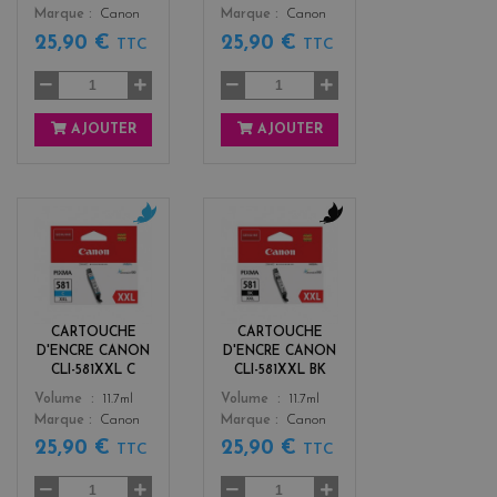
Marque
Canon
Marque
Canon
25,90 €
25,90 €
TTC
TTC
AJOUTER
AJOUTER
c
b
y
l
a
a
n
c
k
CARTOUCHE
CARTOUCHE
D'ENCRE CANON
D'ENCRE CANON
CLI-581XXL C
CLI-581XXL BK
Color
Color
Volume
11.7ml
Volume
11.7ml
Marque
Canon
Marque
Canon
25,90 €
25,90 €
TTC
TTC