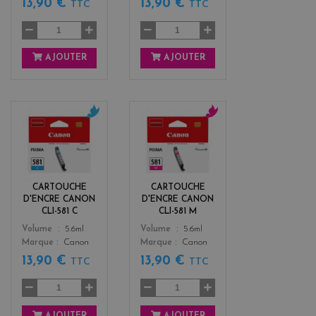
13,90 €
13,90 €
TTC
TTC
AJOUTER
AJOUTER
c
m
y
a
a
g
n
e
n
CARTOUCHE
CARTOUCHE
t
D'ENCRE CANON
D'ENCRE CANON
a
CLI-581 C
CLI-581 M
Color
Color
Volume
5.6ml
Volume
5.6ml
Marque
Canon
Marque
Canon
13,90 €
13,90 €
TTC
TTC
AJOUTER
AJOUTER