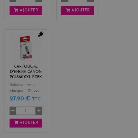
AJOUTER
AJOUTER
b
l
a
c
k
CARTOUCHE
D'ENCRE CANON
PGI-580XXL PGBK
Color
Volume
25.7ml
Marque
Canon
27,90 €
TTC
AJOUTER