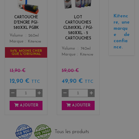
a
a
c
c
k
k
Kitenc
CARTOUCHE
LOT
+
re, une
D'ENCRE PGI-
CARTOUCHES
3
580XXL PGBK
CLI581XXL / PGI-
marqu
580XXL - 5
e de
Color
Volume
26.0ml
CARTOUCHES
confia
Marque
Kitencre
nce.
Color
Volume
74.0ml
54% MOINS CHER
QUE L'ORIGINAL
Marque
Kitencre
13,90 €
59,00 €
12,90 €
49,90 €
TTC
TTC
AJOUTER
AJOUTER
Tous les produits