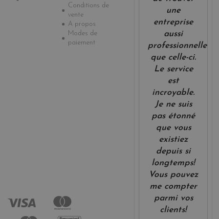
Conditions de
une
vente
entreprise
A propos
Modes de
aussi
paiement
professionnelle
que celle-ci.
Le service
est
incroyable.
Je ne suis
pas étonné
que vous
existiez
depuis si
longtemps!
Vous pouvez
me compter
parmi vos
clients!