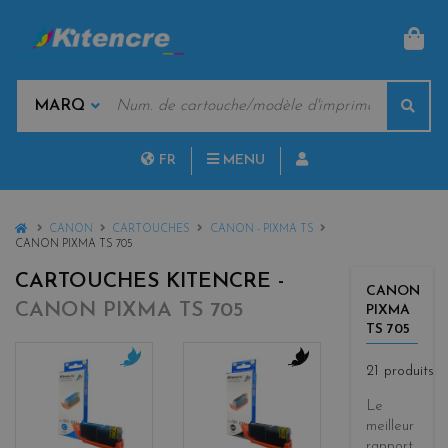
PAN
MOTS
Rech
CLÉS
MARQUES
FR
MENU
NL
HOME
CANON
CARTOUCHES
CANON - PIXMA TS
CANON PIXMA TS 705
CARTOUCHES KITENCRE -
CANON
CANON PIXMA TS 705
PIXMA
TS 705
21 produits
c
b
y
l
Le
a
a
meilleur
n
c
rapport