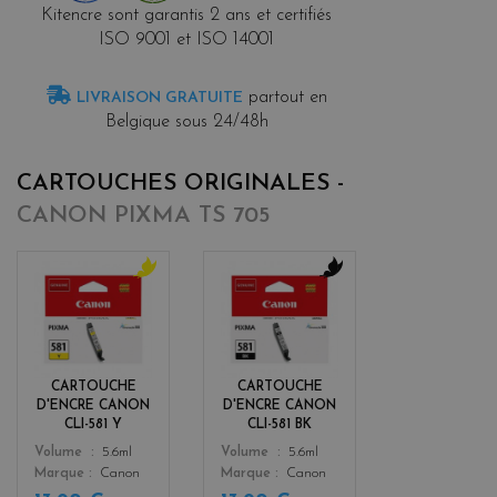
Kitencre sont garantis 2 ans et certifiés
ISO 9001 et ISO 14001
partout en
LIVRAISON GRATUITE
Belgique sous 24/48h
CARTOUCHES ORIGINALES -
CANON PIXMA TS 705
y
b
e
l
l
a
l
c
o
k
CARTOUCHE
CARTOUCHE
w
D'ENCRE CANON
D'ENCRE CANON
CLI-581 Y
CLI-581 BK
Color
Color
Volume
5.6ml
Volume
5.6ml
Marque
Canon
Marque
Canon