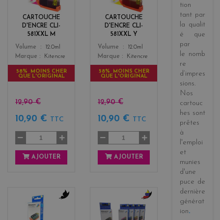
e
l
tion
n
o
tant par
CARTOUCHE
CARTOUCHE
t
w
la
qualit
D'ENCRE CLI-
D'ENCRE CLI-
a
é
que
581XXL M
581XXL Y
par
Color
Color
Volume
12.0ml
Volume
12.0ml
le
nomb
Marque
Kitencre
Marque
Kitencre
re
58% MOINS CHER
58% MOINS CHER
d’impres
QUE L'ORIGINAL
QUE L'ORIGINAL
sions
.
Nos
12,90 €
12,90 €
cartouc
hes sont
10,90 €
10,90 €
TTC
TTC
prêtes
à
l'emploi
et
AJOUTER
AJOUTER
munies
d'une
puce de
dernière
générat
b
b
ion
.
l
l