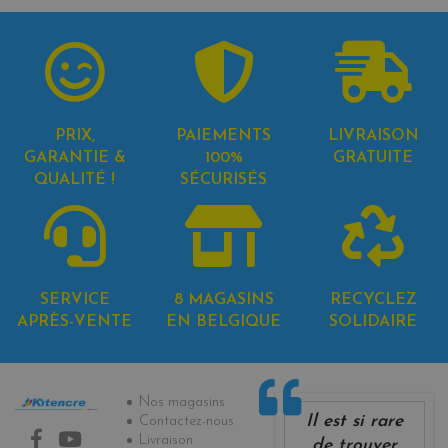
PRIX,
PAIEMENTS
LIVRAISON
GARANTIE &
100%
GRATUITE
QUALITÉ !
SÉCURISÉS
SERVICE
8 MAGASINS
RECYCLEZ
APRÈS-VENTE
EN BELGIQUE
SOLIDAIRE
Informations
Nos magasins
Il est si rare
Contactez-nous
Livraison
de trouver