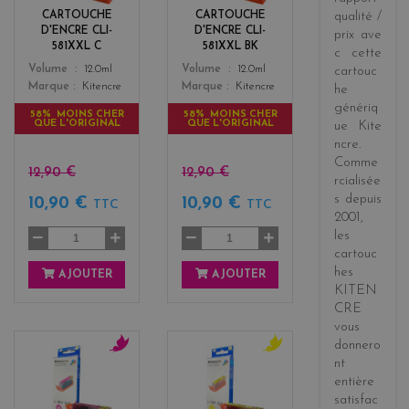
k
CARTOUCHE
CARTOUCHE
qualité /
D'ENCRE CLI-
D'ENCRE CLI-
prix
ave
581XXL C
581XXL BK
c cette
Color
Color
Volume
12.0ml
Volume
12.0ml
cartouc
Marque
Kitencre
Marque
Kitencre
he
génériq
58% MOINS CHER
58% MOINS CHER
QUE L'ORIGINAL
QUE L'ORIGINAL
ue
Kite
ncre
.
Comme
12,90 €
12,90 €
rcialisée
s
depuis
10,90 €
10,90 €
TTC
TTC
2001
,
les
cartouc
hes
AJOUTER
AJOUTER
KITEN
CRE
vous
donnero
nt
m
y
entière
a
e
g
l
satisfac