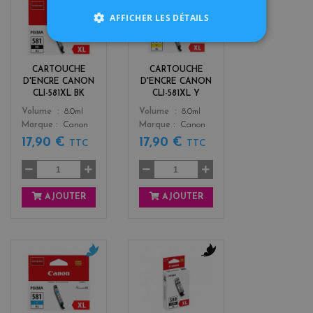
b
y
AFFICHER LES DÉTAILS
l
e
a
l
c
l
k
o
CARTOUCHE
CARTOUCHE
w
D'ENCRE CANON
D'ENCRE CANON
CLI-581XL BK
CLI-581XL Y
Color
Color
Volume
8.0ml
Volume
8.0ml
Marque
Canon
Marque
Canon
17,90 €
17,90 €
TTC
TTC
AJOUTER
AJOUTER
c
b
y
l
a
a
n
c