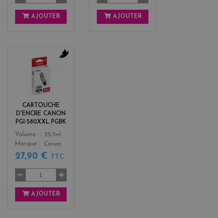
AJOUTER
AJOUTER
b
l
a
c
k
CARTOUCHE
D'ENCRE CANON
PGI-580XXL PGBK
Color
Volume
25.7ml
Marque
Canon
27,90 €
TTC
AJOUTER