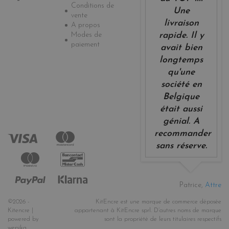
Conditions de
Une
vente
livraison
A propos
Modes de
rapide. Il y
paiement
avait bien
longtemps
qu'une
société en
Belgique
était aussi
génial. A
recommander
sans réserve.
Patrice,
Attre
©2026 -
KitEncre est une marque de commerce déposée
Kitencre |
appartenant à KitEncre sprl. D’autres noms de marque
powered by
sont la propriété de leurs titulaires respectifs
wepika