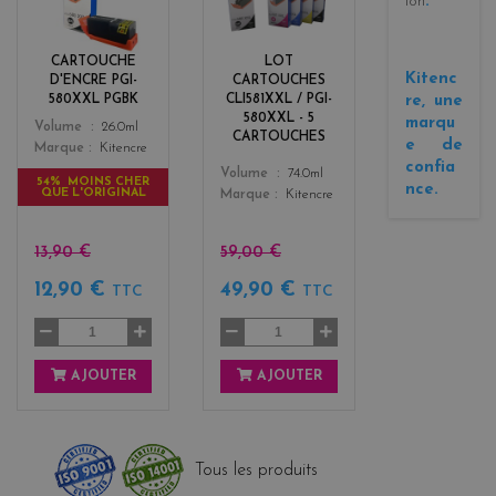
ion
.
a
a
c
c
k
k
CARTOUCHE
LOT
+
Kitenc
D'ENCRE PGI-
CARTOUCHES
3
re, une
580XXL PGBK
CLI581XXL / PGI-
580XXL - 5
marqu
Color
Volume
26.0ml
CARTOUCHES
e de
Marque
Kitencre
confia
Color
Volume
74.0ml
54% MOINS CHER
nce.
QUE L'ORIGINAL
Marque
Kitencre
13,90 €
59,00 €
12,90 €
49,90 €
TTC
TTC
AJOUTER
AJOUTER
Tous les produits