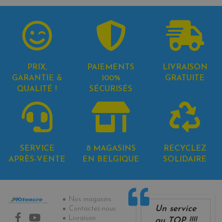
PRIX,
PAIEMENTS
LIVRAISON
GARANTIE &
100%
GRATUITE
QUALITÉ !
SÉCURISÉS
SERVICE
8 MAGASINS
RECYCLEZ
APRÈS-VENTE
EN BELGIQUE
SOLIDAIRE
Informations
Nos magasins
Un service
Contactez-nous
Livraison
au TOP !!!!