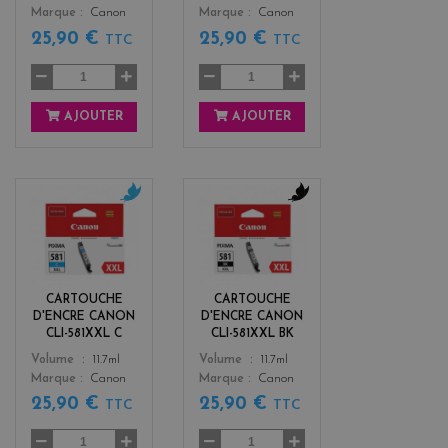
Marque
Canon
Marque
Canon
25,90 €
25,90 €
TTC
TTC
AJOUTER
AJOUTER
c
b
y
l
a
a
n
c
k
CARTOUCHE
CARTOUCHE
D'ENCRE CANON
D'ENCRE CANON
CLI-581XXL C
CLI-581XXL BK
Color
Color
Volume
11.7ml
Volume
11.7ml
Marque
Canon
Marque
Canon
25,90 €
25,90 €
TTC
TTC