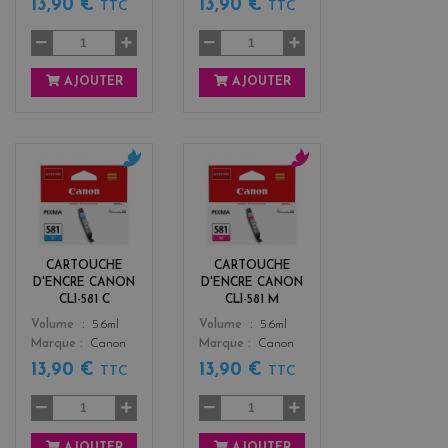
13,90 €
13,90 €
TTC
TTC
AJOUTER
AJOUTER
c
m
y
a
a
g
n
e
n
CARTOUCHE
CARTOUCHE
t
D'ENCRE CANON
D'ENCRE CANON
a
CLI-581 C
CLI-581 M
Color
Color
Volume
5.6ml
Volume
5.6ml
Marque
Canon
Marque
Canon
13,90 €
13,90 €
TTC
TTC
AJOUTER
AJOUTER