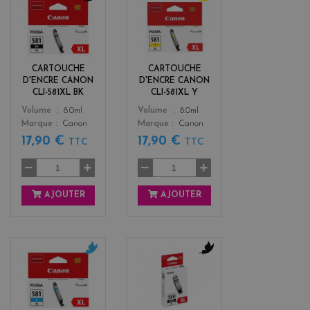
b
y
l
e
a
l
c
l
k
o
CARTOUCHE
CARTOUCHE
w
D'ENCRE CANON
D'ENCRE CANON
CLI-581XL BK
CLI-581XL Y
Color
Color
Volume
8.0ml
Volume
8.0ml
Marque
Canon
Marque
Canon
17,90 €
17,90 €
TTC
TTC
AJOUTER
AJOUTER
c
b
y
l
a
a
n
c