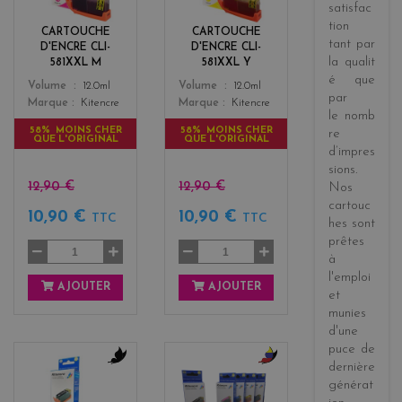
e
l
satisfac
n
o
tion
CARTOUCHE
CARTOUCHE
t
w
tant par
D'ENCRE CLI-
D'ENCRE CLI-
a
la
qualit
581XXL M
581XXL Y
é
que
Color
Color
Volume
12.0ml
Volume
12.0ml
par
Marque
Kitencre
Marque
Kitencre
le
nomb
58% MOINS CHER
58% MOINS CHER
re
QUE L'ORIGINAL
QUE L'ORIGINAL
d’impres
sions
.
12,90 €
12,90 €
Nos
cartouc
10,90 €
10,90 €
TTC
TTC
hes sont
prêtes
à
l'emploi
AJOUTER
AJOUTER
et
munies
d'une
puce de
dernière
b
b
générat
l
l