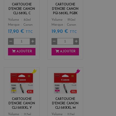
k
CARTOUCHE
CARTOUCHE
D'ENCRE CANON
D'ENCRE CANON
CLI-581XL C
PGI-580XL PGBK
Color
Color
Volume
8.0ml
Volume
19.0ml
Marque
Canon
Marque
Canon
17,90 €
19,90 €
TTC
TTC
AJOUTER
AJOUTER
y
m
e
a
l
g
l
e
o
n
CARTOUCHE
CARTOUCHE
w
t
D'ENCRE CANON
D'ENCRE CANON
a
CLI-581XXL Y
CLI-581XXL M
Color
Color
Volume
11.7ml
Volume
11.7ml