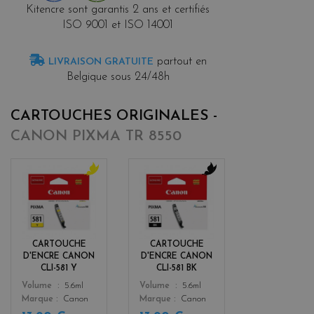
Kitencre sont garantis 2 ans et certifiés
ISO 9001 et ISO 14001
partout en
LIVRAISON GRATUITE
Belgique sous 24/48h
CARTOUCHES ORIGINALES -
CANON PIXMA TR 8550
y
b
e
l
l
a
l
c
o
k
CARTOUCHE
CARTOUCHE
w
D'ENCRE CANON
D'ENCRE CANON
CLI-581 Y
CLI-581 BK
Color
Color
Volume
5.6ml
Volume
5.6ml
Marque
Canon
Marque
Canon