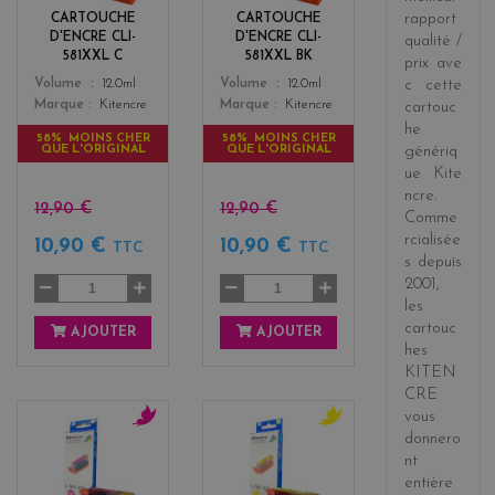
k
rapport
CARTOUCHE
CARTOUCHE
D'ENCRE CLI-
D'ENCRE CLI-
qualité /
581XXL C
581XXL BK
prix
ave
Color
Color
Volume
12.0ml
Volume
12.0ml
c cette
Marque
Kitencre
Marque
Kitencre
cartouc
he
58% MOINS CHER
58% MOINS CHER
QUE L'ORIGINAL
QUE L'ORIGINAL
génériq
ue
Kite
ncre
.
12,90 €
12,90 €
Comme
rcialisée
10,90 €
10,90 €
TTC
TTC
s
depuis
2001
,
les
cartouc
AJOUTER
AJOUTER
hes
KITEN
CRE
vous
donnero
m
y
nt
a
e
entière
g
l