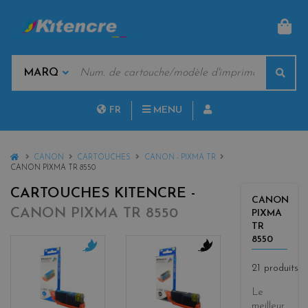
PAN
MOTS
Rech
CLÉS
MARQUES
FR
MENU
NL
HOME
CANON
CARTOUCHES
CANON - PIXMA TR
CANON PIXMA TR 8550
CARTOUCHES KITENCRE -
CANON
CANON PIXMA TR 8550
PIXMA
TR
8550
c
b
21 produits
y
l
a
a
Le
n
c
meilleur