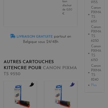
bon
9155
d'achat
Canon
de
0,50
PIXMA
€
.
TS
6151
Canon
PIXMA
TS
partout en
LIVRAISON GRATUITE
6250
Belgique sous 24/48h
Canon
PIXMA
TS
6150
AUTRES CARTOUCHES
Canon
KITENCRE POUR
CANON PIXMA
PIXMA
TS 9550
TS
8240
Plus
b
b
l
l
a
u
c
e