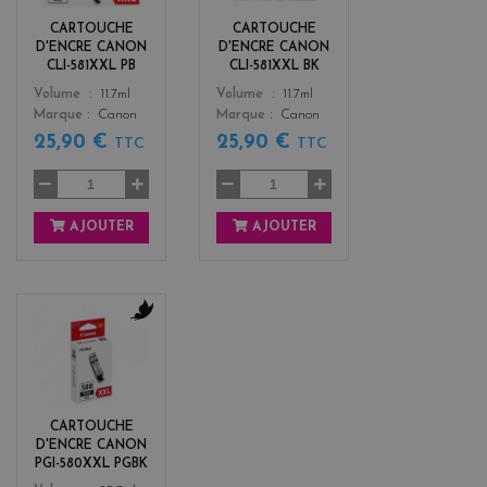
k
CARTOUCHE
CARTOUCHE
D'ENCRE CANON
D'ENCRE CANON
CLI-581XXL PB
CLI-581XXL BK
Color
Color
Volume
11.7ml
Volume
11.7ml
Marque
Canon
Marque
Canon
25,90 €
25,90 €
TTC
TTC
AJOUTER
AJOUTER
b
l
a
c
k
CARTOUCHE
D'ENCRE CANON
PGI-580XXL PGBK