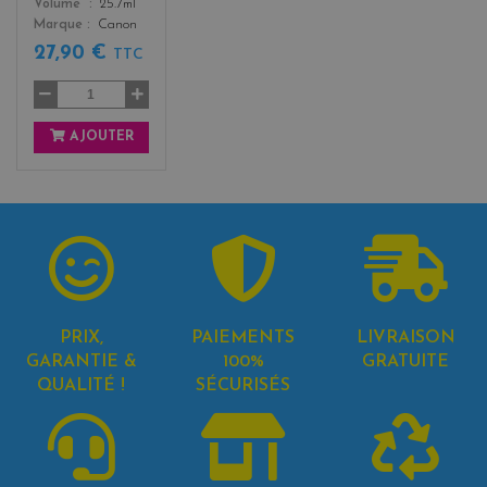
Color
Volume
25.7ml
Marque
Canon
27,90 €
TTC
AJOUTER
PRIX,
PAIEMENTS
LIVRAISON
GARANTIE &
100%
GRATUITE
QUALITÉ !
SÉCURISÉS