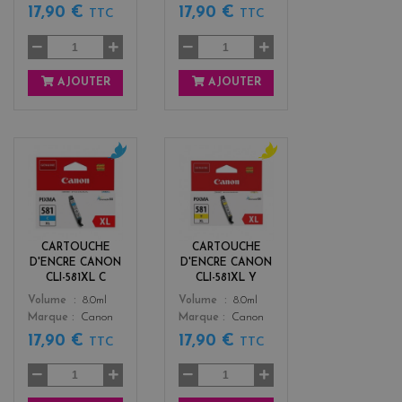
17,90 €
17,90 €
TTC
TTC
AJOUTER
AJOUTER
c
y
y
e
a
l
n
l
o
CARTOUCHE
CARTOUCHE
w
D'ENCRE CANON
D'ENCRE CANON
CLI-581XL C
CLI-581XL Y
Color
Color
Volume
8.0ml
Volume
8.0ml
Marque
Canon
Marque
Canon
17,90 €
17,90 €
TTC
TTC