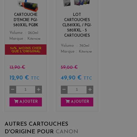
a
a
c
c
k
k
CARTOUCHE
LOT
+
D'ENCRE PGI-
CARTOUCHES
3
580XXL PGBK
CLI581XXL / PGI-
580XXL - 5
Color
Volume
26.0ml
CARTOUCHES
Marque
Kitencre
Color
Volume
74.0ml
54% MOINS CHER
QUE L'ORIGINAL
Marque
Kitencre
13,90 €
59,00 €
12,90 €
49,90 €
TTC
TTC
AJOUTER
AJOUTER
AUTRES CARTOUCHES
D'ORIGINE POUR
CANON