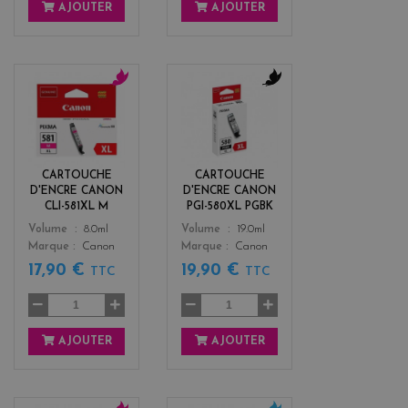
AJOUTER
AJOUTER
m
b
a
l
g
a
e
c
n
k
CARTOUCHE
CARTOUCHE
t
D'ENCRE CANON
D'ENCRE CANON
a
CLI-581XL M
PGI-580XL PGBK
Color
Color
Volume
8.0ml
Volume
19.0ml
Marque
Canon
Marque
Canon
17,90 €
19,90 €
TTC
TTC
AJOUTER
AJOUTER