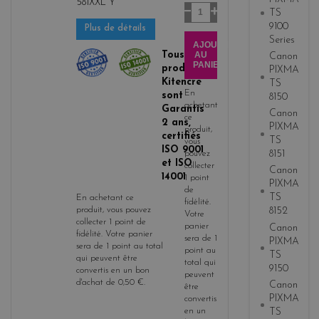
581XXL Y
Quantité
TS
9100
Plus de détails
Series
AJOUTER
Tous les
AU
Canon
PANIER
produits
PIXMA
Kitencre
TS
En
sont
8150
achetant
Garantis
Canon
ce
2 ans,
PIXMA
produit,
certifiés
TS
vous
ISO 9001
8151
pouvez
et ISO
collecter
Canon
14001
1
point
PIXMA
de
TS
En achetant ce
fidélité
.
produit, vous pouvez
8152
Votre
collecter
1
point de
panier
Canon
fidélité
. Votre panier
sera de
1
PIXMA
sera de
1
point
au total
point
au
TS
qui peuvent être
total qui
9150
convertis en un bon
peuvent
d'achat de
0,50 €
.
Canon
être
PIXMA
convertis
TS
en un