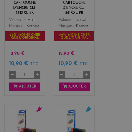
k
CARTOUCHE
CARTOUCHE
D'ENCRE CLI-
D'ENCRE CLI-
581XXL BK
581XXL PB
Color
Color
Volume
12.0ml
Volume
12.0ml
Marque
Kitencre
Marque
Kitencre
58% MOINS CHER
58% MOINS CHER
QUE L'ORIGINAL
QUE L'ORIGINAL
12,90 €
12,90 €
10,90 €
10,90 €
TTC
TTC
AJOUTER
AJOUTER
m
c
a
y
g
a