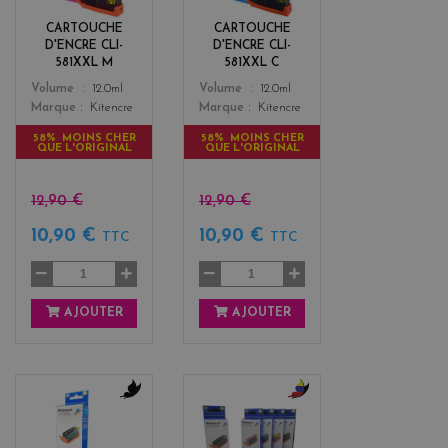
e
n
n
CARTOUCHE
CARTOUCHE
t
D'ENCRE CLI-
D'ENCRE CLI-
a
581XXL M
581XXL C
Color
Color
Volume
12.0ml
Volume
12.0ml
Marque
Kitencre
Marque
Kitencre
58% MOINS CHER
58% MOINS CHER
QUE L'ORIGINAL
QUE L'ORIGINAL
12,90 €
12,90 €
10,90 €
10,90 €
TTC
TTC
AJOUTER
AJOUTER
b
b
l
l