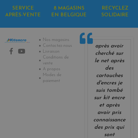
SERVICE
8 MAGASINS
RECYCLEZ
APRÈS-VENTE
EN BELGIQUE
SOLIDAIRE
Informations
Nos magasins
après avoir
Contactez-nous
Livraison
cherché sur
Conditions de
le net après
vente
des
A propos
Modes de
cartouches
paiement
d'encres je
suis tombé
sur kit encre
et après
avoir pris
connaissance
des prix qui
sont