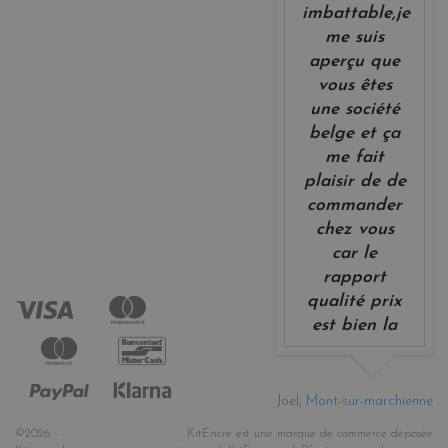
imbattable,je
me suis
aperçu que
vous êtes
une société
belge et ça
me fait
plaisir de de
commander
chez vous
car le
rapport
qualité prix
est bien la
Joel,
Mont-sur-marchienne
©2026 -
KitEncre est une marque de commerce déposée