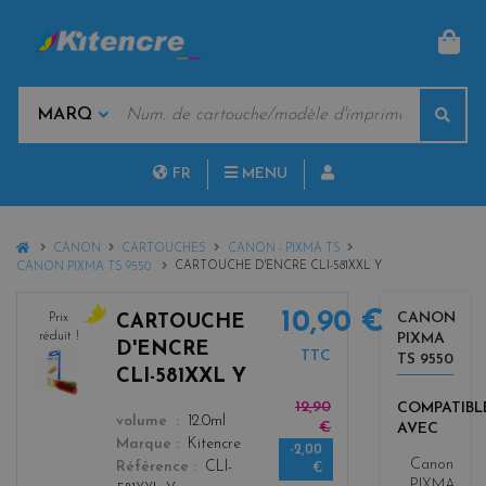
PAN
MOTS
Rech
CLÉS
MARQUES
FR
MENU
NL
HOME
CANON
CARTOUCHES
CANON - PIXMA TS
CARTOUCHE D'ENCRE CLI-581XXL Y
CANON PIXMA TS 9550
10,90 €
CANON
Prix
CARTOUCHE
réduit !
PIXMA
y
D'ENCRE
TTC
TS 9550
e
CLI-581XXL Y
l
12,90
COMPATIBL
l
color
volume
12.0ml
€
AVEC
o
Marque
Kitencre
-2,00
w
Canon
Référence
CLI-
€
PIXMA