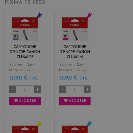
PIXMA TS 9550
b
m
l
a
u
g
e
e
n
CARTOUCHE
CARTOUCHE
t
D'ENCRE CANON
D'ENCRE CANON
a
CLI-581 PB
CLI-581 M
Color
Color
Volume
5.6ml
Volume
5.6ml
Marque
Canon
Marque
Canon
13,90 €
13,90 €
TTC
TTC
AJOUTER
AJOUTER
y
c