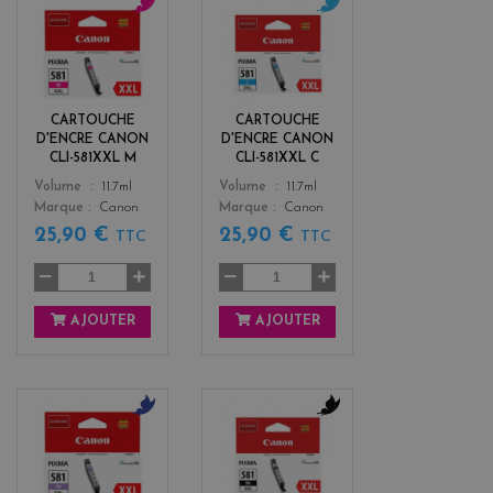
m
c
a
y
g
a
e
n
n
CARTOUCHE
CARTOUCHE
t
D'ENCRE CANON
D'ENCRE CANON
a
CLI-581XXL M
CLI-581XXL C
Color
Color
Volume
11.7ml
Volume
11.7ml
Marque
Canon
Marque
Canon
25,90 €
25,90 €
TTC
TTC
AJOUTER
AJOUTER
b
b
l
l
u
a
e
c