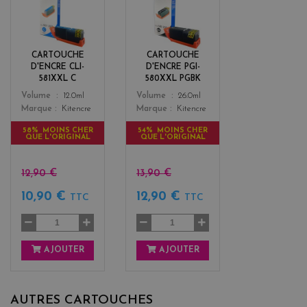
y
l
a
a
n
c
k
CARTOUCHE
CARTOUCHE
D'ENCRE CLI-
D'ENCRE PGI-
581XXL C
580XXL PGBK
Color
Color
Volume
12.0ml
Volume
26.0ml
Marque
Kitencre
Marque
Kitencre
58% MOINS CHER
54% MOINS CHER
QUE L'ORIGINAL
QUE L'ORIGINAL
12,90 €
13,90 €
10,90 €
12,90 €
TTC
TTC
AJOUTER
AJOUTER
AUTRES CARTOUCHES