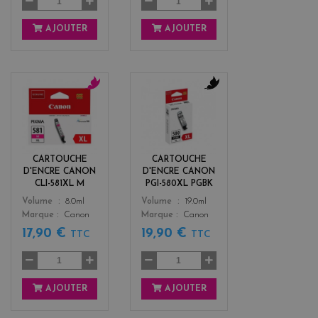
AJOUTER
AJOUTER
m
b
a
l
g
a
e
c
n
k
CARTOUCHE
CARTOUCHE
t
D'ENCRE CANON
D'ENCRE CANON
a
CLI-581XL M
PGI-580XL PGBK
Color
Color
Volume
8.0ml
Volume
19.0ml
Marque
Canon
Marque
Canon
17,90 €
19,90 €
TTC
TTC
AJOUTER
AJOUTER