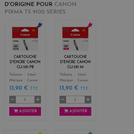
D'ORIGINE POUR
CANON
PIXMA TS 9100 SERIES
b
m
l
a
u
g
e
e
n
CARTOUCHE
CARTOUCHE
t
D'ENCRE CANON
D'ENCRE CANON
a
CLI-581 PB
CLI-581 M
Color
Color
Volume
5.6ml
Volume
5.6ml
Marque
Canon
Marque
Canon
13,90 €
13,90 €
TTC
TTC
AJOUTER
AJOUTER