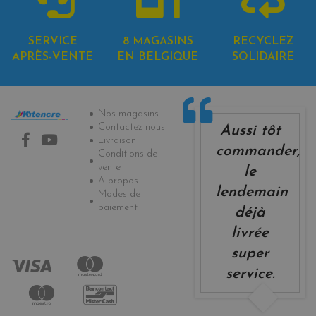
SERVICE
8 MAGASINS
RECYCLEZ
APRÈS-VENTE
EN BELGIQUE
SOLIDAIRE
Informations
Nos magasins
Contactez-nous
Aussi tôt
Livraison
commander,
Conditions de
vente
le
A propos
lendemain
Modes de
paiement
déjà
livrée
super
service.