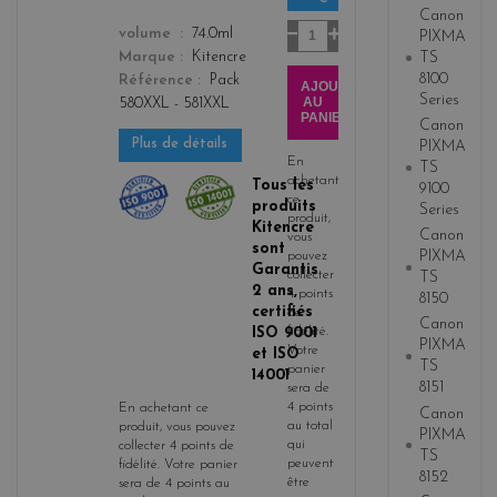
3
Canon
Quantité
color
volume
74.0ml
PIXMA
TS
Marque
Kitencre
8100
Référence
Pack
AJOUTER
Series
AU
580XXL - 581XXL
PANIER
Canon
Plus de détails
PIXMA
En
TS
achetant
Tous les
9100
ce
produits
Series
produit,
Kitencre
Canon
vous
sont
PIXMA
pouvez
Garantis
collecter
TS
2 ans,
4
points
8150
certifiés
de
Canon
ISO 9001
fidélité
.
PIXMA
Votre
et ISO
TS
panier
14001
8151
sera de
4
points
En achetant ce
Canon
au total
produit, vous pouvez
PIXMA
qui
collecter
4
points de
TS
peuvent
fidélité
. Votre panier
8152
être
sera de
4
points
au