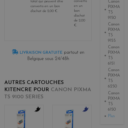
Canon
convertis
total qui peuvent être
en un
convertis en un bon
PIXMA
bon
d'achat de
2,00 €
.
TS
d'achat
9150
de
2,00
Canon
€
.
PIXMA
TS
9155
Canon
partout en
LIVRAISON GRATUITE
PIXMA
TS
Belgique sous 24/48h
6151
Canon
PIXMA
TS
AUTRES CARTOUCHES
6250
KITENCRE POUR
CANON PIXMA
Canon
TS 9100 SERIES
PIXMA
TS
6150
Plus
b
b
l
l
a
u