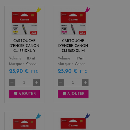
y
m
e
a
l
g
l
e
o
n
CARTOUCHE
CARTOUCHE
w
t
D'ENCRE CANON
D'ENCRE CANON
a
CLI-581XXL Y
CLI-581XXL M
Color
Color
Volume
11.7ml
Volume
11.7ml
Marque
Canon
Marque
Canon
25,90 €
25,90 €
TTC
TTC
AJOUTER
AJOUTER
c
b
y
l