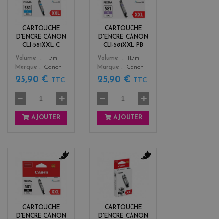
a
u
n
e
CARTOUCHE
CARTOUCHE
D'ENCRE CANON
D'ENCRE CANON
CLI-581XXL C
CLI-581XXL PB
Color
Color
Volume
11.7ml
Volume
11.7ml
Marque
Canon
Marque
Canon
25,90 €
25,90 €
TTC
TTC
AJOUTER
AJOUTER
b
b
l
l
a
a
c
c
k
k
CARTOUCHE
CARTOUCHE
D'ENCRE CANON
D'ENCRE CANON