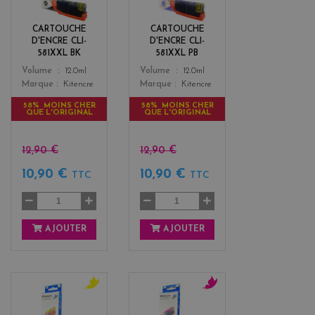
c
e
k
CARTOUCHE
CARTOUCHE
D'ENCRE CLI-
D'ENCRE CLI-
581XXL BK
581XXL PB
Color
Color
Volume
12.0ml
Volume
12.0ml
Marque
Kitencre
Marque
Kitencre
58% MOINS CHER
58% MOINS CHER
QUE L'ORIGINAL
QUE L'ORIGINAL
12,90 €
12,90 €
10,90 €
10,90 €
TTC
TTC
AJOUTER
AJOUTER
y
m
e
a