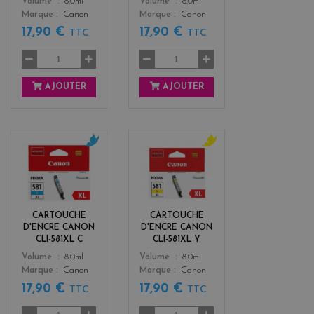
Color
Color
Volume
8.0ml
Volume
8.0ml
Marque
Canon
Marque
Canon
17,90 €
17,90 €
TTC
TTC
AJOUTER
AJOUTER
c
y
y
e
a
l
n
l
o
CARTOUCHE
CARTOUCHE
w
D'ENCRE CANON
D'ENCRE CANON
CLI-581XL C
CLI-581XL Y
Color
Color
Volume
8.0ml
Volume
8.0ml
Marque
Canon
Marque
Canon
17,90 €
17,90 €
TTC
TTC