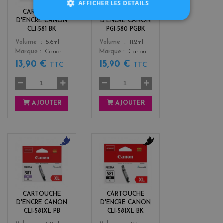
AFFICHER LES DÉTAILS
k
k
CARTOUCHE
CARTOUCHE
D'ENCRE CANON
D'ENCRE CANON
CLI-581 BK
PGI-580 PGBK
Color
Color
Volume
5.6ml
Volume
11.2ml
Marque
Canon
Marque
Canon
13,90 €
15,90 €
TTC
TTC
AJOUTER
AJOUTER
b
b
l
l
u
a
e
c
k
CARTOUCHE
CARTOUCHE
D'ENCRE CANON
D'ENCRE CANON
CLI-581XL PB
CLI-581XL BK