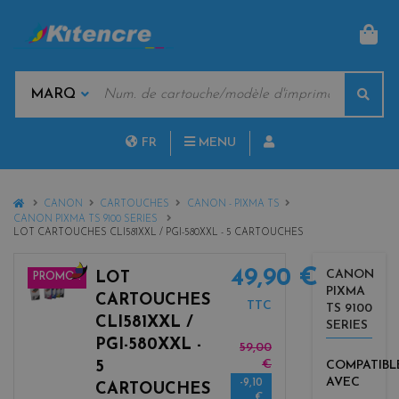
PAN
MOTS
Rech
CLÉS
MARQUES
FR
MENU
NL
HOME
CANON
CARTOUCHES
CANON - PIXMA TS
CANON PIXMA TS 9100 SERIES
LOT CARTOUCHES CLI581XXL / PGI-580XXL - 5 CARTOUCHES
49,90 €
CANON
LOT
PROMO !
PIXMA
b
CARTOUCHES
TTC
TS 9100
l
CLI581XXL /
SERIES
a
PGI-580XXL -
59,00
c
€
5
COMPATIBL
k
AVEC
-9,10
+
CARTOUCHES
€