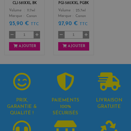
CLI-581XXL BK
PGI-580XXL PGBK
Color
Color
Volume
11.7ml
Volume
25.7ml
Marque
Canon
Marque
Canon
25,90 €
27,90 €
TTC
TTC
AJOUTER
AJOUTER
PRIX,
PAIEMENTS
LIVRAISON
GARANTIE &
100%
GRATUITE
QUALITÉ !
SÉCURISÉS