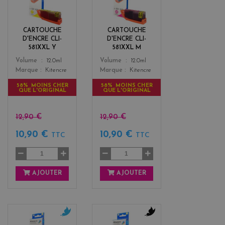
l
g
l
e
o
n
CARTOUCHE
CARTOUCHE
w
t
D'ENCRE CLI-
D'ENCRE CLI-
a
581XXL Y
581XXL M
Color
Color
Volume
12.0ml
Volume
12.0ml
Marque
Kitencre
Marque
Kitencre
58% MOINS CHER
58% MOINS CHER
QUE L'ORIGINAL
QUE L'ORIGINAL
12,90 €
12,90 €
10,90 €
10,90 €
TTC
TTC
AJOUTER
AJOUTER
c
b