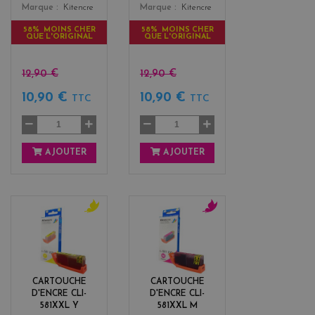
Marque
Kitencre
Marque
Kitencre
58% MOINS CHER
58% MOINS CHER
QUE L'ORIGINAL
QUE L'ORIGINAL
12,90 €
12,90 €
10,90 €
10,90 €
TTC
TTC
AJOUTER
AJOUTER
y
m
e
a
l
g
l
e
o
n
CARTOUCHE
CARTOUCHE
w
t
D'ENCRE CLI-
D'ENCRE CLI-
a
581XXL Y
581XXL M