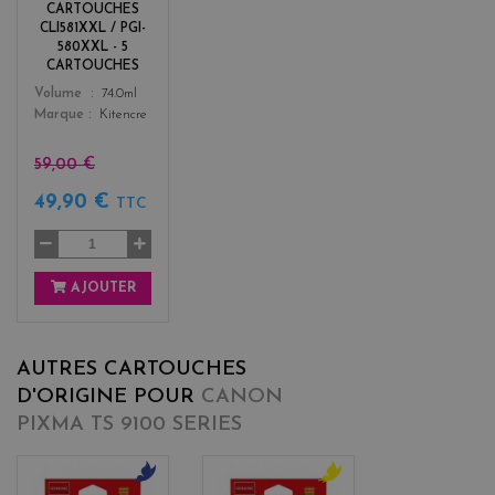
+
CARTOUCHES
3
CLI581XXL / PGI-
580XXL - 5
CARTOUCHES
Color
Volume
74.0ml
Marque
Kitencre
59,00 €
49,90 €
TTC
AJOUTER
AUTRES CARTOUCHES
D'ORIGINE POUR
CANON
PIXMA TS 9100 SERIES