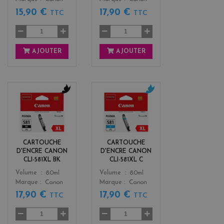
15,90 €
17,90 €
TTC
TTC
AJOUTER
AJOUTER
b
c
l
y
a
a
c
n
k
CARTOUCHE
CARTOUCHE
D'ENCRE CANON
D'ENCRE CANON
CLI-581XL BK
CLI-581XL C
Color
Color
Volume
8.0ml
Volume
8.0ml
Marque
Canon
Marque
Canon
17,90 €
17,90 €
TTC
TTC