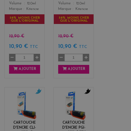
Color
Color
Volume
12.0ml
Volume
12.0ml
Marque
Kitencre
Marque
Kitencre
58% MOINS CHER
58% MOINS CHER
QUE L'ORIGINAL
QUE L'ORIGINAL
12,90 €
12,90 €
10,90 €
10,90 €
TTC
TTC
AJOUTER
AJOUTER
c
b
y
l
a
a
n
c
k
CARTOUCHE
CARTOUCHE
D'ENCRE CLI-
D'ENCRE PGI-