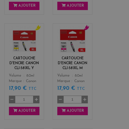
AJOUTER
AJOUTER
y
m
e
a
l
g
l
e
o
n
CARTOUCHE
CARTOUCHE
w
t
D'ENCRE CANON
D'ENCRE CANON
a
CLI-581XL Y
CLI-581XL M
Color
Color
Volume
8.0ml
Volume
8.0ml
Marque
Canon
Marque
Canon
17,90 €
17,90 €
TTC
TTC
AJOUTER
AJOUTER