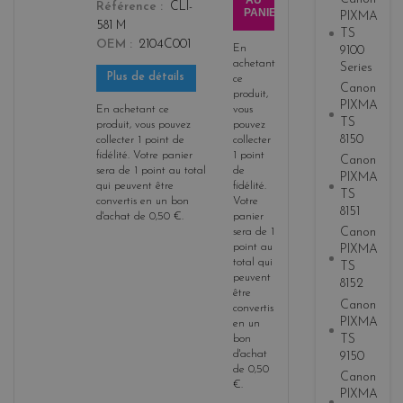
AU
Référence
CLI-
PANIER
PIXMA
581 M
TS
OEM
2104C001
En
9100
achetant
Series
Plus de détails
ce
Canon
produit,
PIXMA
En achetant ce
vous
TS
produit, vous pouvez
pouvez
8150
collecter
1
point de
collecter
fidélité
. Votre panier
1
point
Canon
sera de
1
point
au total
de
PIXMA
qui peuvent être
fidélité
.
TS
convertis en un bon
Votre
8151
d'achat de
0,50 €
.
panier
Canon
sera de
1
point
au
PIXMA
total qui
TS
peuvent
8152
être
Canon
convertis
PIXMA
en un
TS
bon
d'achat
9150
de
0,50
Canon
€
.
PIXMA