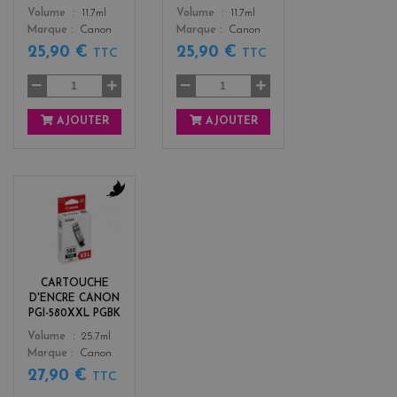
Color
Color
Volume
11.7ml
Volume
11.7ml
Marque
Canon
Marque
Canon
25,90 €
25,90 €
TTC
TTC
AJOUTER
AJOUTER
b
l
a
c
k
CARTOUCHE
D'ENCRE CANON
PGI-580XXL PGBK
Color
Volume
25.7ml
Marque
Canon
27,90 €
TTC