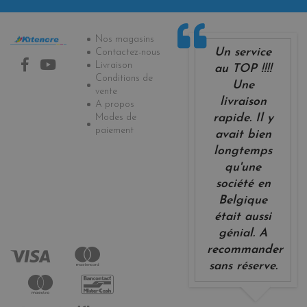
Informations
Nos magasins
Un service
Contactez-nous
Livraison
au TOP !!!!
Conditions de
Une
vente
livraison
A propos
Modes de
rapide. Il y
paiement
avait bien
longtemps
qu'une
société en
Belgique
était aussi
génial. A
recommander
sans réserve.