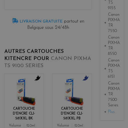
TS
9155
Canon
PIXMA
partout en
LIVRAISON GRATUITE
TR
Belgique sous 24/48h
7550
Canon
PIXMA
TR
AUTRES CARTOUCHES
8550
KITENCRE POUR
CANON PIXMA
Canon
TS 9100 SERIES
PIXMA
TS
6151
Canon
b
b
PIXMA
l
l
TR
a
u
7500
c
e
Series
k
CARTOUCHE
CARTOUCHE
Plus
D'ENCRE CLI-
D'ENCRE CLI-
581XXL BK
581XXL PB
Color
Color
Volume
12.0ml
Volume
12.0ml