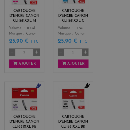
e
n
n
CARTOUCHE
CARTOUCHE
t
D'ENCRE CANON
D'ENCRE CANON
a
CLI-581XXL M
CLI-581XXL C
Color
Color
Volume
11.7ml
Volume
11.7ml
Marque
Canon
Marque
Canon
25,90 €
25,90 €
TTC
TTC
AJOUTER
AJOUTER
b
b
l
l
u
a
e
c
k
CARTOUCHE
CARTOUCHE
D'ENCRE CANON
D'ENCRE CANON
CLI-581XXL PB
CLI-581XXL BK