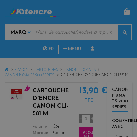
PAN
MOTS
Rech
CLÉS
MARQUES
FR
MENU
NL
HOME
CANON
CARTOUCHES
CANON - PIXMA TS
CARTOUCHE D'ENCRE CANON CLI-581 M
CANON PIXMA TS 9100 SERIES
13,90 €
CANON
CARTOUCHE
PIXMA
m
D'ENCRE
TTC
TS 9100
a
CANON CLI-
SERIES
g
581 M
e
Quantité
COMPATIBL
n
color
AVEC
volume
5.6ml
t
AJOUTER
Marque
Canon
a
Canon