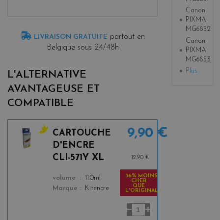
Canon
PIXMA
MG6852
partout en
LIVRAISON GRATUITE
Canon
Belgique sous 24/48h
PIXMA
MG6853
Plus
L'ALTERNATIVE
AVANTAGEUSE ET
COMPATIBLE
9,90 €
CARTOUCHE
y
D'ENCRE
e
CLI-571Y XL
12,90 €
l
l
36% MOINS
color
volume
11.0ml
CHER
o
QUE
Marque
Kitencre
L'ORIGINAL
w