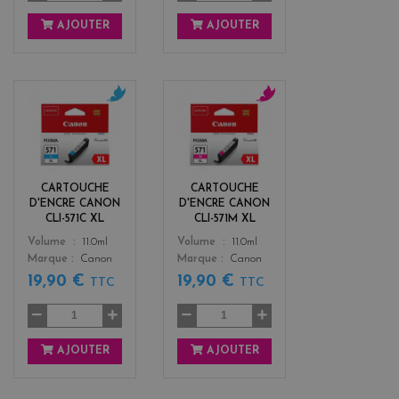
AJOUTER
AJOUTER
c
m
y
a
a
g
n
e
n
CARTOUCHE
CARTOUCHE
t
D'ENCRE CANON
D'ENCRE CANON
a
CLI-571C XL
CLI-571M XL
Color
Color
Volume
11.0ml
Volume
11.0ml
Marque
Canon
Marque
Canon
19,90 €
19,90 €
TTC
TTC
AJOUTER
AJOUTER