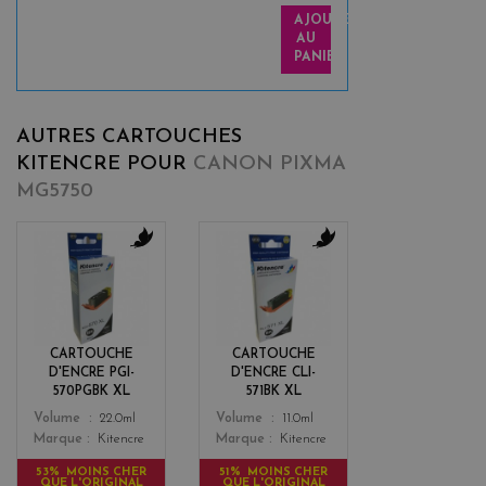
AJOUTER
AU
PANIER
AUTRES CARTOUCHES
KITENCRE POUR
CANON PIXMA
MG5750
b
b
l
l
a
a
c
c
k
k
CARTOUCHE
CARTOUCHE
D'ENCRE PGI-
D'ENCRE CLI-
570PGBK XL
571BK XL
Color
Color
Volume
22.0ml
Volume
11.0ml
Marque
Kitencre
Marque
Kitencre
53% MOINS CHER
51% MOINS CHER
QUE L'ORIGINAL
QUE L'ORIGINAL