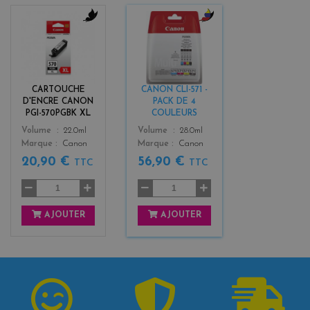
b
b
l
l
a
a
c
c
k
k
CARTOUCHE
CANON CLI-571 -
+
D'ENCRE CANON
PACK DE 4
3
PGI-570PGBK XL
COULEURS
Color
Color
Volume
22.0ml
Volume
28.0ml
Marque
Canon
Marque
Canon
20,90 €
56,90 €
TTC
TTC
AJOUTER
AJOUTER