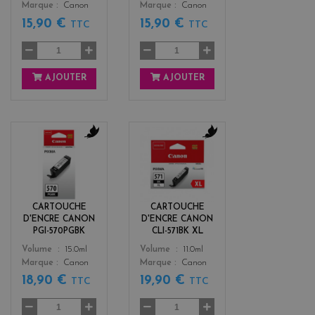
Marque
Canon
Marque
Canon
15,90 €
15,90 €
TTC
TTC
AJOUTER
AJOUTER
b
b
l
l
a
a
c
c
k
k
CARTOUCHE
CARTOUCHE
D'ENCRE CANON
D'ENCRE CANON
PGI-570PGBK
CLI-571BK XL
Color
Color
Volume
15.0ml
Volume
11.0ml
Marque
Canon
Marque
Canon
18,90 €
19,90 €
TTC
TTC