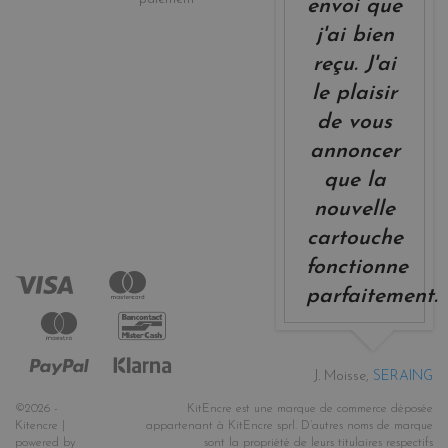
envoi que
j'ai bien
reçu. J'ai
le plaisir
de vous
annoncer
que la
nouvelle
cartouche
fonctionne
parfaitement.
J. Moisse,
SERAING
©2026 -
KitEncre est une marque de commerce déposée
Kitencre |
appartenant à KitEncre sprl. D’autres noms de marque
powered by
sont la propriété de leurs titulaires respectifs