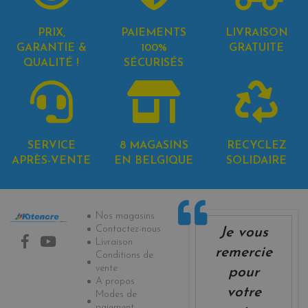
PRIX,
PAIEMENTS
LIVRAISON
GARANTIE &
100%
GRATUITE
QUALITÉ !
SÉCURISÉS
SERVICE
8 MAGASINS
RECYCLEZ
APRÈS-VENTE
EN BELGIQUE
SOLIDAIRE
Informations
Nos magasins
Contactez-nous
Je vous
Livraison
remercie
Conditions de
vente
pour
A propos
votre
Modes de
paiement