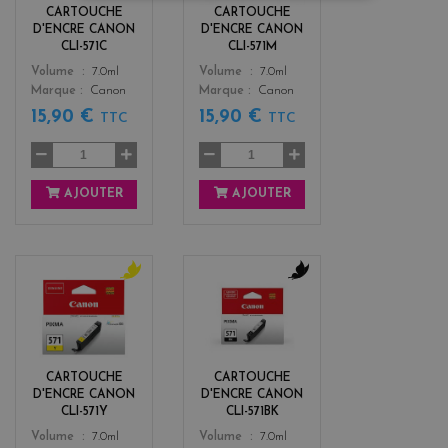
n
CARTOUCHE
CARTOUCHE
t
D'ENCRE CANON
D'ENCRE CANON
a
CLI-571C
CLI-571M
Color
Color
Volume
7.0ml
Volume
7.0ml
Marque
Canon
Marque
Canon
15,90 €
15,90 €
TTC
TTC
AJOUTER
AJOUTER
y
b
e
l
l
a
l
c
o
k
CARTOUCHE
CARTOUCHE
w
D'ENCRE CANON
D'ENCRE CANON
CLI-571Y
CLI-571BK
Color
Color
Volume
7.0ml
Volume
7.0ml