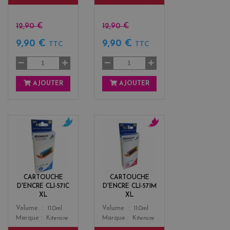
12,90 €
12,90 €
9,90 €
9,90 €
TTC
TTC
AJOUTER
AJOUTER
c
m
y
a
a
g
n
e
n
CARTOUCHE
CARTOUCHE
t
D'ENCRE CLI-571C
D'ENCRE CLI-571M
a
XL
XL
Color
Color
Volume
11.0ml
Volume
11.0ml
Marque
Kitencre
Marque
Kitencre