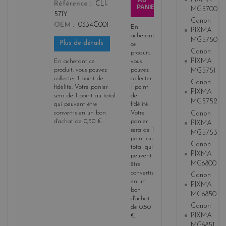
AU
Référence
CLI-
PANIER
MG5700
571Y
Canon
OEM
0334C001
En
PIXMA
achetant
MG5750
Plus de détails
ce
Canon
produit,
PIXMA
En achetant ce
vous
produit, vous pouvez
pouvez
MG5751
collecter
1
point de
collecter
Canon
fidélité
. Votre panier
1
point
PIXMA
sera de
1
point
au total
de
MG5752
qui peuvent être
fidélité
.
Canon
convertis en un bon
Votre
d'achat de
0,50 €
.
panier
PIXMA
sera de
1
MG5753
point
au
Canon
total qui
PIXMA
peuvent
MG6800
être
convertis
Canon
en un
PIXMA
bon
MG6850
d'achat
Canon
de
0,50
PIXMA
€
.
MG6851