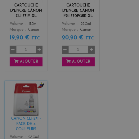
o
k
CARTOUCHE
CARTOUCHE
w
D'ENCRE CANON
D'ENCRE CANON
CLI-571Y XL
PGI-570PGBK XL
Color
Color
Volume
11.0ml
Volume
22.0ml
Marque
Canon
Marque
Canon
19,90 €
20,90 €
TTC
TTC
AJOUTER
AJOUTER
b
l
a
c
k
CANON CLI-571 -
+
PACK DE 4
3
COULEURS
Color
Volume
28.0ml