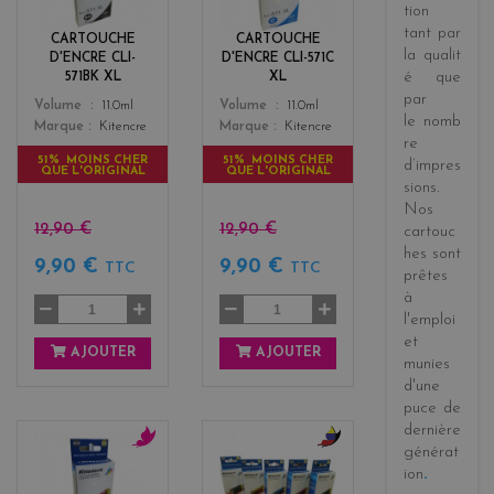
c
n
tion
k
tant par
CARTOUCHE
CARTOUCHE
la
qualit
D'ENCRE CLI-
D'ENCRE CLI-571C
é
que
571BK XL
XL
par
Color
Color
Volume
11.0ml
Volume
11.0ml
le
nomb
Marque
Kitencre
Marque
Kitencre
re
51% MOINS CHER
51% MOINS CHER
d’impres
QUE L'ORIGINAL
QUE L'ORIGINAL
sions
.
Nos
12,90 €
12,90 €
cartouc
hes sont
9,90 €
9,90 €
TTC
TTC
prêtes
à
l'emploi
et
AJOUTER
AJOUTER
munies
d'une
puce de
dernière
générat
m
b
ion
.
a
l