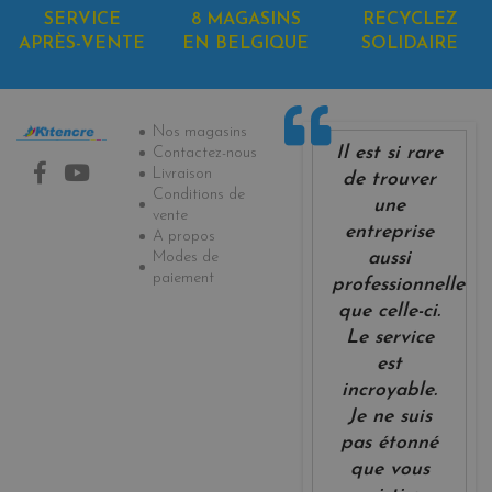
SERVICE
8 MAGASINS
RECYCLEZ
APRÈS-VENTE
EN BELGIQUE
SOLIDAIRE
Informations
Nos magasins
Il est si rare
Contactez-nous
Livraison
de trouver
Conditions de
une
vente
entreprise
A propos
Modes de
aussi
paiement
professionnelle
que celle-ci.
Le service
est
incroyable.
Je ne suis
pas étonné
que vous