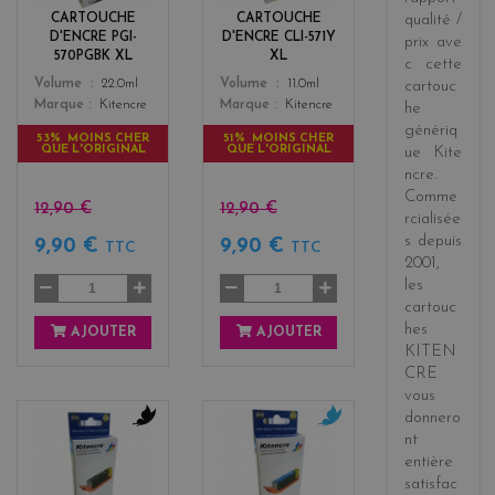
k
o
CARTOUCHE
CARTOUCHE
qualité /
w
D'ENCRE PGI-
D'ENCRE CLI-571Y
prix
ave
570PGBK XL
XL
c cette
Color
Color
Volume
22.0ml
Volume
11.0ml
cartouc
Marque
Kitencre
Marque
Kitencre
he
génériq
53% MOINS CHER
51% MOINS CHER
QUE L'ORIGINAL
QUE L'ORIGINAL
ue
Kite
ncre
.
Comme
12,90 €
12,90 €
rcialisée
s
depuis
9,90 €
9,90 €
TTC
TTC
2001
,
les
cartouc
hes
AJOUTER
AJOUTER
KITEN
CRE
vous
donnero
nt
b
c
entière
l
y
a
a
satisfac