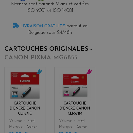
Kitencre sont garantis 2 ans et certifiés
ISO 9001 et ISO 14001
partout en
LIVRAISON GRATUITE
Belgique sous 24/48h
CARTOUCHES ORIGINALES -
CANON PIXMA MG6853
c
m
y
a
a
g
n
e
n
CARTOUCHE
CARTOUCHE
t
D'ENCRE CANON
D'ENCRE CANON
a
CLI-571C
CLI-571M
Color
Color
Volume
7.0ml
Volume
7.0ml
Marque
Canon
Marque
Canon