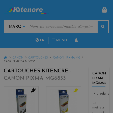
PAN
MOTS
Rech
CLÉS
MARQUES
FR
MENU
NL
HOME
CANON
CARTOUCHES
CANON - PIXMA MG
CANON PIXMA MG6853
CARTOUCHES KITENCRE -
CANON
CANON PIXMA MG6853
PIXMA
MG6853
17 produits
b
y
l
e
Le
a
l
meilleur
c
l
rapport