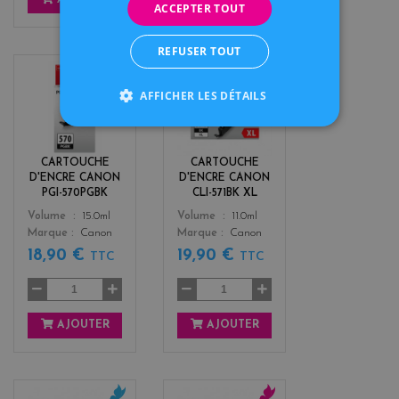
ACCEPTER TOUT
REFUSER TOUT
b
b
AFFICHER LES DÉTAILS
l
l
a
a
c
c
k
k
CARTOUCHE
CARTOUCHE
D'ENCRE CANON
D'ENCRE CANON
PGI-570PGBK
CLI-571BK XL
Color
Color
Volume
15.0ml
Volume
11.0ml
Marque
Canon
Marque
Canon
18,90 €
19,90 €
TTC
TTC
AJOUTER
AJOUTER