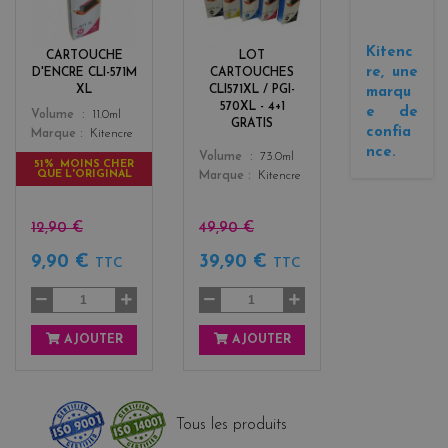
g
a
e
c
n
k
Kitenc
CARTOUCHE
LOT
t
+
re, une
D'ENCRE CLI-571M
CARTOUCHES
a
3
XL
CLI571XL / PGI-
marqu
570XL - 4+1
e de
Color
Volume
11.0ml
GRATIS
confia
Marque
Kitencre
nce.
Color
Volume
73.0ml
51% MOINS CHER
QUE L'ORIGINAL
Marque
Kitencre
12,90 €
49,90 €
9,90 €
39,90 €
TTC
TTC
AJOUTER
AJOUTER
Tous les produits