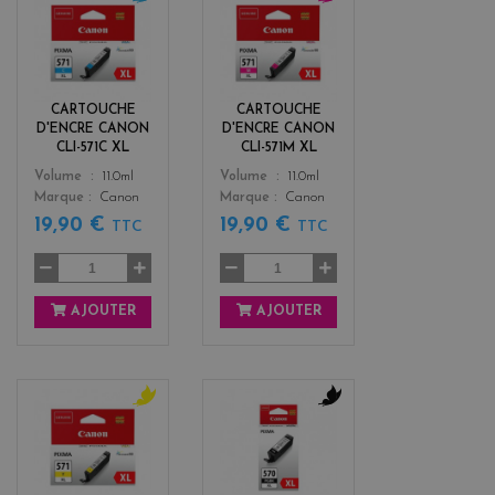
c
m
y
a
a
g
n
e
n
CARTOUCHE
CARTOUCHE
t
D'ENCRE CANON
D'ENCRE CANON
a
CLI-571C XL
CLI-571M XL
Color
Color
Volume
11.0ml
Volume
11.0ml
Marque
Canon
Marque
Canon
19,90 €
19,90 €
TTC
TTC
AJOUTER
AJOUTER
y
b
e
l
l
a
l
c