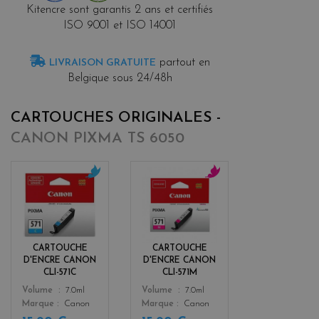
Kitencre sont garantis 2 ans et certifiés
ISO 9001 et ISO 14001
partout en
LIVRAISON GRATUITE
Belgique sous 24/48h
CARTOUCHES ORIGINALES -
CANON PIXMA TS 6050
c
m
y
a
a
g
n
e
n
CARTOUCHE
CARTOUCHE
t
D'ENCRE CANON
D'ENCRE CANON
a
CLI-571C
CLI-571M
Color
Color
Volume
7.0ml
Volume
7.0ml
Marque
Canon
Marque
Canon