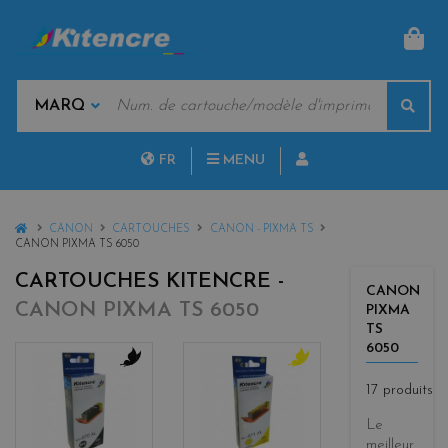
PAN
MOTS
Rech
CLÉS
MARQUES
FR
MENU
NL
HOME
CANON
CARTOUCHES
CANON - PIXMA TS
CANON PIXMA TS 6050
CARTOUCHES KITENCRE -
CANON
CANON PIXMA TS 6050
PIXMA
TS
6050
b
y
17 produits
l
e
a
l
Le
c
l
meilleur