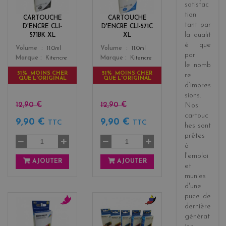
c
n
satisfac
k
tion
CARTOUCHE
CARTOUCHE
tant par
D'ENCRE CLI-
D'ENCRE CLI-571C
la
qualit
571BK XL
XL
é
que
Color
Color
Volume
11.0ml
Volume
11.0ml
par
Marque
Kitencre
Marque
Kitencre
le
nomb
51% MOINS CHER
51% MOINS CHER
re
QUE L'ORIGINAL
QUE L'ORIGINAL
d’impres
sions
.
12,90 €
12,90 €
Nos
cartouc
9,90 €
9,90 €
TTC
TTC
hes sont
prêtes
à
l'emploi
AJOUTER
AJOUTER
et
munies
d'une
puce de
dernière
m
b
générat
a
l