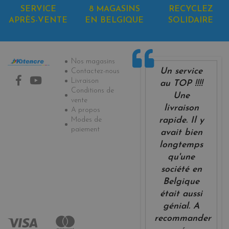
SERVICE
8 MAGASINS
RECYCLEZ
APRÈS-VENTE
EN BELGIQUE
SOLIDAIRE
Informations
Nos magasins
Un service
Contactez-nous
Livraison
au TOP !!!!
Conditions de
Une
vente
livraison
A propos
Modes de
rapide. Il y
paiement
avait bien
longtemps
qu'une
société en
Belgique
était aussi
génial. A
recommander