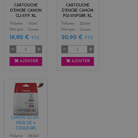
o
k
CARTOUCHE
CARTOUCHE
w
D'ENCRE CANON
D'ENCRE CANON
CLI-571Y XL
PGI-570PGBK XL
Color
Color
Volume
11.0ml
Volume
22.0ml
Marque
Canon
Marque
Canon
19,90 €
20,90 €
TTC
TTC
AJOUTER
AJOUTER
b
l
a
c
k
CANON CLI-571 -
+
PACK DE 4
3
COULEURS
Color
Volume
28.0ml