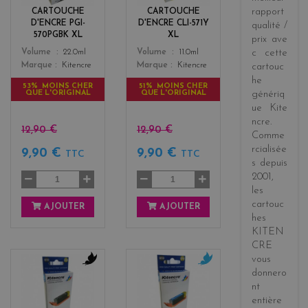
k
o
rapport
CARTOUCHE
CARTOUCHE
w
D'ENCRE PGI-
D'ENCRE CLI-571Y
qualité /
570PGBK XL
XL
prix
ave
Color
Color
Volume
22.0ml
Volume
11.0ml
c cette
Marque
Kitencre
Marque
Kitencre
cartouc
he
53% MOINS CHER
51% MOINS CHER
QUE L'ORIGINAL
QUE L'ORIGINAL
génériq
ue
Kite
ncre
.
12,90 €
12,90 €
Comme
rcialisée
9,90 €
9,90 €
TTC
TTC
s
depuis
2001
,
les
cartouc
AJOUTER
AJOUTER
hes
KITEN
CRE
vous
donnero
b
c
nt
l
y
entière
a
a