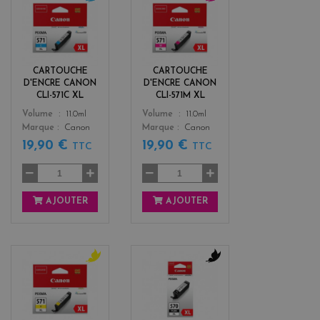
c
m
y
a
a
g
n
e
n
CARTOUCHE
CARTOUCHE
t
D'ENCRE CANON
D'ENCRE CANON
a
CLI-571C XL
CLI-571M XL
Color
Color
Volume
11.0ml
Volume
11.0ml
Marque
Canon
Marque
Canon
19,90 €
19,90 €
TTC
TTC
AJOUTER
AJOUTER
y
b
e
l
l
a
l
c