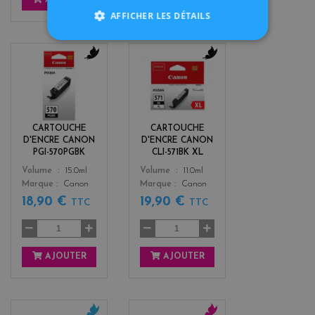
AFFICHER LES DÉTAILS
b
b
l
l
a
a
c
c
k
k
CARTOUCHE
CARTOUCHE
D'ENCRE CANON
D'ENCRE CANON
PGI-570PGBK
CLI-571BK XL
Color
Color
Volume
15.0ml
Volume
11.0ml
Marque
Canon
Marque
Canon
18,90 €
19,90 €
TTC
TTC
AJOUTER
AJOUTER