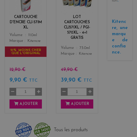
ion
.
g
a
e
c
n
k
CARTOUCHE
LOT
t
+
Kitenc
D'ENCRE CLI-571M
CARTOUCHES
a
3
re, une
XL
CLI571XL / PGI-
570XL - 4+1
marqu
Color
Volume
11.0ml
GRATIS
e de
Marque
Kitencre
confia
Color
Volume
73.0ml
51% MOINS CHER
nce.
QUE L'ORIGINAL
Marque
Kitencre
12,90 €
49,90 €
9,90 €
39,90 €
TTC
TTC
AJOUTER
AJOUTER
Tous les produits