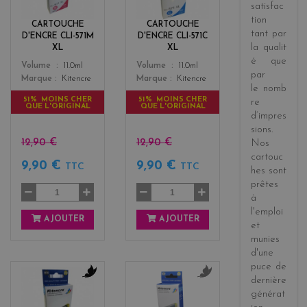
e
n
satisfac
n
tion
CARTOUCHE
CARTOUCHE
t
tant par
D'ENCRE CLI-571M
D'ENCRE CLI-571C
a
la
qualit
XL
XL
é
que
Color
Color
Volume
11.0ml
Volume
11.0ml
par
Marque
Kitencre
Marque
Kitencre
le
nomb
51% MOINS CHER
51% MOINS CHER
re
QUE L'ORIGINAL
QUE L'ORIGINAL
d’impres
sions
.
12,90 €
12,90 €
Nos
cartouc
9,90 €
9,90 €
TTC
TTC
hes sont
prêtes
à
l'emploi
AJOUTER
AJOUTER
et
munies
d'une
puce de
dernière
b
g
générat
l
r