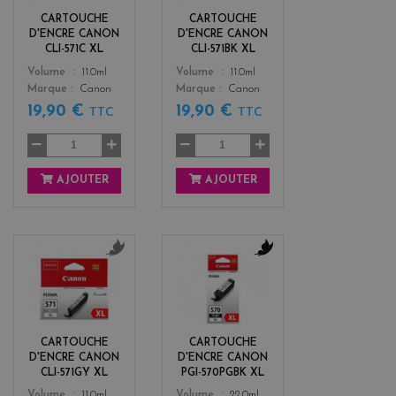
k
CARTOUCHE
CARTOUCHE
D'ENCRE CANON
D'ENCRE CANON
CLI-571C XL
CLI-571BK XL
Color
Color
Volume
11.0ml
Volume
11.0ml
Marque
Canon
Marque
Canon
19,90 €
19,90 €
TTC
TTC
AJOUTER
AJOUTER
g
b
r
l
i
a
s
c
k
CARTOUCHE
CARTOUCHE
D'ENCRE CANON
D'ENCRE CANON
CLI-571GY XL
PGI-570PGBK XL
Color
Color
Volume
11.0ml
Volume
22.0ml