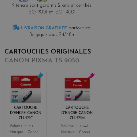
Kitencre sont garantis 2 ans et certifiés
ISO 9001 et ISO 14001
partout en
LIVRAISON GRATUITE
Belgique sous 24/48h
CARTOUCHES ORIGINALES -
CANON PIXMA TS 9050
c
m
y
a
a
g
n
e
n
CARTOUCHE
CARTOUCHE
t
D'ENCRE CANON
D'ENCRE CANON
a
CLI-571C
CLI-571M
Color
Color
Volume
7.0ml
Volume
7.0ml
Marque
Canon
Marque
Canon