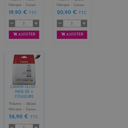
Marque
Canon
Marque
Canon
19,90 €
20,90 €
TTC
TTC
AJOUTER
AJOUTER
b
l
a
c
k
CANON CLI-571 -
+
PACK DE 4
3
COULEURS
Color
Volume
28.0ml
Marque
Canon
56,90 €
TTC