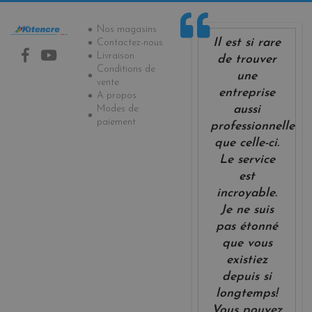
Informations
Nos magasins
Il est si rare
Contactez-nous
Livraison
de trouver
Conditions de
une
vente
entreprise
A propos
Modes de
aussi
paiement
professionnelle
que celle-ci.
Le service
est
incroyable.
Je ne suis
pas étonné
que vous
existiez
depuis si
longtemps!
Vous pouvez