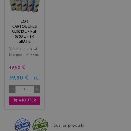
l
a
c
k
LOT
+
CARTOUCHES
3
CLI571XL / PGI-
570XL - 4+1
GRATIS
Color
Volume
73.0ml
Marque
Kitencre
49,90 €
39,90 €
TTC
AJOUTER
Tous les produits