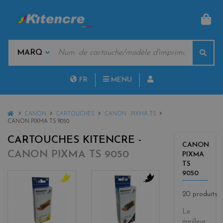
PAN
MOTS
Rech
CLÉS
MARQUES
FR
MENU
NL
HOME
CANON
CARTOUCHES
CANON - PIXMA TS
CANON PIXMA TS 9050
CARTOUCHES KITENCRE -
CANON
CANON PIXMA TS 9050
PIXMA
TS
9050
y
b
20 produits
e
l
l
a
Le
l
c
meilleur