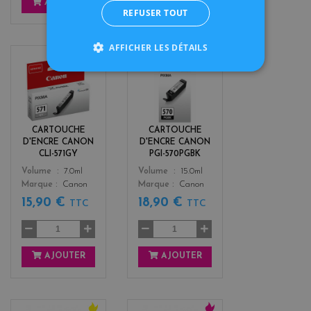
AJOUTER
AJOUTER
REFUSER TOUT
AFFICHER LES DÉTAILS
g
b
r
l
i
a
s
c
k
CARTOUCHE
CARTOUCHE
D'ENCRE CANON
D'ENCRE CANON
CLI-571GY
PGI-570PGBK
Color
Color
Volume
7.0ml
Volume
15.0ml
Marque
Canon
Marque
Canon
15,90 €
18,90 €
TTC
TTC
AJOUTER
AJOUTER