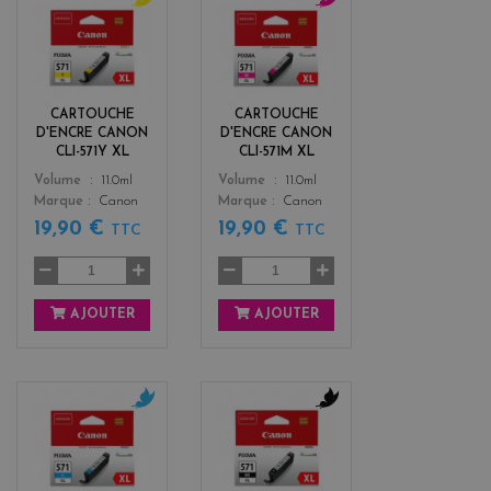
y
m
e
a
l
g
l
e
o
n
CARTOUCHE
CARTOUCHE
w
t
D'ENCRE CANON
D'ENCRE CANON
a
CLI-571Y XL
CLI-571M XL
Color
Color
Volume
11.0ml
Volume
11.0ml
Marque
Canon
Marque
Canon
19,90 €
19,90 €
TTC
TTC
AJOUTER
AJOUTER
c
b
y
l
a
a
n
c