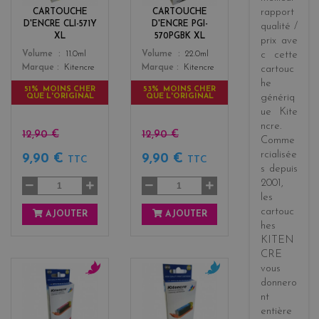
o
k
rapport
CARTOUCHE
CARTOUCHE
w
D'ENCRE CLI-571Y
D'ENCRE PGI-
qualité /
XL
570PGBK XL
prix
ave
Color
Color
Volume
11.0ml
Volume
22.0ml
c cette
Marque
Kitencre
Marque
Kitencre
cartouc
he
51% MOINS CHER
53% MOINS CHER
QUE L'ORIGINAL
QUE L'ORIGINAL
génériq
ue
Kite
ncre
.
12,90 €
12,90 €
Comme
rcialisée
9,90 €
9,90 €
TTC
TTC
s
depuis
2001
,
les
cartouc
AJOUTER
AJOUTER
hes
KITEN
CRE
vous
donnero
m
c
nt
a
y
entière
g
a