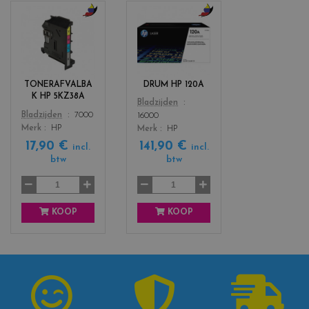
c
c
o
o
l
l
o
o
r
r
TONERAFVALBA
DRUM HP 120A
s
s
K HP 5KZ38A
Color
Bladzijden
_
_
Color
Bladzijden
7000
16000
b
b
Merk
HP
Merk
HP
l
l
a
a
17,90 €
141,90 €
incl.
incl.
c
c
btw
btw
k
k
+
+
3
3
KOOP
KOOP