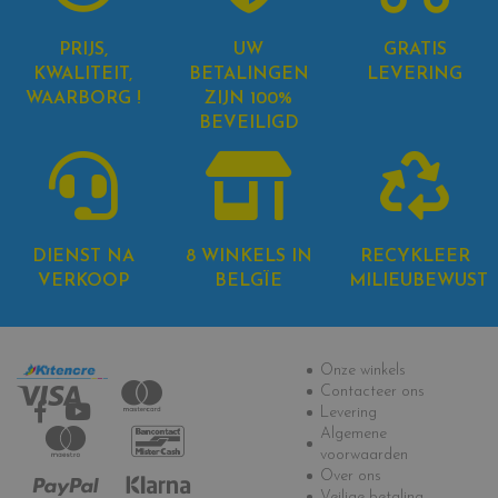
PRIJS,
UW
GRATIS
KWALITEIT,
BETALINGEN
LEVERING
WAARBORG !
ZIJN 100%
BEVEILIGD
DIENST NA
8 WINKELS IN
RECYKLEER
VERKOOP
BELGÏE
MILIEUBEWUST
Informatie
Onze winkels
Contacteer ons
Levering
Algemene
voorwaarden
Over ons
Veilige betaling