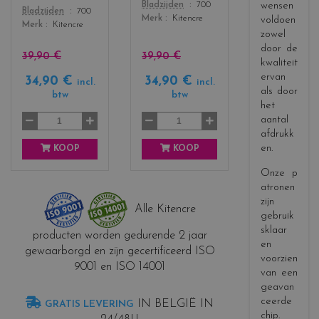
_
_
Color
wensen
Bladzijden
700
Color
Bladzijden
700
m
y
Merk
Kitencre
voldoen
Merk
Kitencre
a
e
zowel
g
l
door de
e
l
39,90 €
39,90 €
kwaliteit
n
o
ervan
34,90 €
34,90 €
incl.
incl.
t
w
als door
btw
btw
a
het
aantal
afdrukk
en.
KOOP
KOOP
Onze p
atronen
zijn
Alle Kitencre
gebruik
sklaar
producten worden gedurende 2 jaar
en
gewaarborgd en zijn gecertificeerd ISO
voorzien
9001 en ISO 14001
van een
geavan
ceerde
IN BELGIË IN
GRATIS LEVERING
chip.