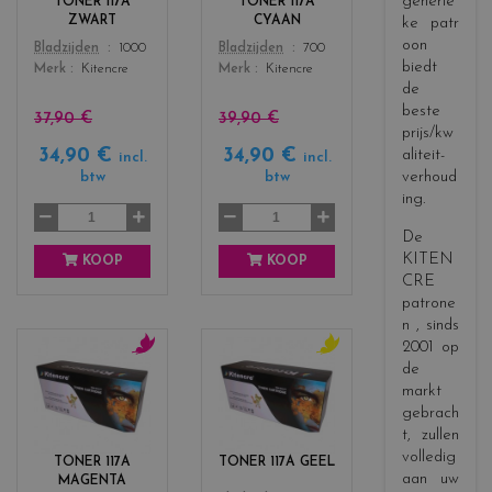
generie
TONER 117A
TONER 117A
s
s
ZWART
CYAAN
ke patr
_
_
oon
Color
Color
Bladzijden
1000
Bladzijden
700
b
c
biedt
Merk
Kitencre
Merk
Kitencre
l
y
de
a
a
beste
c
n
37,90 €
39,90 €
prijs/kw
k
34,90 €
34,90 €
aliteit-
incl.
incl.
verhoud
btw
btw
ing.
De
KITEN
KOOP
KOOP
CRE
patrone
n
, sinds
2001 op
de
c
c
markt
o
o
l
l
gebrach
o
o
t, zullen
r
r
volledig
TONER 117A
TONER 117A GEEL
s
s
aan uw
MAGENTA