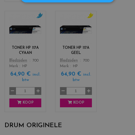
c
c
o
o
l
l
o
o
r
r
TONER HP 117A
TONER HP 117A
s
s
CYAAN
GEEL
_
_
Color
Color
Bladzijden
700
Bladzijden
700
c
y
Merk
HP
Merk
HP
y
e
64,90 €
64,90 €
a
l
incl.
incl.
n
l
btw
btw
o
w
KOOP
KOOP
DRUM ORIGINELE