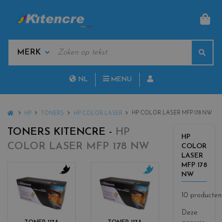
MAN
KEYWORDS
Sear
MANUFACTURERS
NL
MENU
FR
HOME
HP COLOR LASER MFP 178 NW
HP
TONERS
HP COLOR LASER
TONERS KITENCRE -
HP
HP
COLOR LASER MFP 178 NW
COLOR
LASER
MFP 178
NW
c
c
o
o
10 producten
l
l
o
o
Deze
r
r