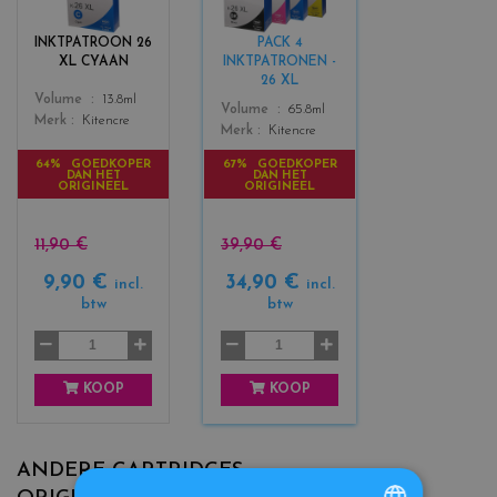
o
o
r
r
INKTPATROON 26
PACK 4
s
s
XL CYAAN
INKTPATRONEN -
_
_
26 XL
c
b
Color
Volume
13.8ml
Color
Volume
65.8ml
y
l
Merk
Kitencre
Merk
Kitencre
a
a
n
c
64% GOEDKOPER
67% GOEDKOPER
DAN HET
DAN HET
k
ORIGINEEL
ORIGINEEL
+
3
11,90 €
39,90 €
9,90 €
34,90 €
incl.
incl.
btw
btw
KOOP
KOOP
ANDERE CARTRIDGES