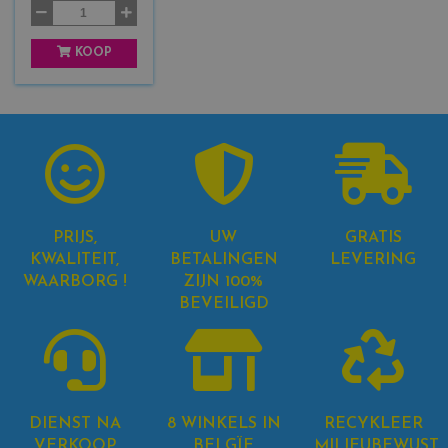
3
KOOP
PRIJS,
UW
GRATIS
KWALITEIT,
BETALINGEN
LEVERING
WAARBORG !
ZIJN 100%
BEVEILIGD
DIENST NA
8 WINKELS IN
RECYKLEER
VERKOOP
BELGÏE
MILIEUBEWUST