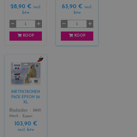
a
a
28,90 €
63,90 €
c
c
incl.
incl.
btw
btw
k
k
+
3
KOOP
KOOP
c
o
l
o
r
INKTPATRONEN
s
PACK EPSON 26
_
XL
b
Color
Bladzijden
2600
l
Merk
Epson
a
103,90 €
c
incl. btw
k
+