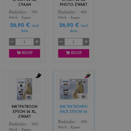
_
_
CYAAN
PHOTO ZWART
c
b
Color
Color
Bladzijden
700
Bladzijden
400
y
l
Merk
Epson
Merk
Epson
a
a
26,90 €
26,90 €
n
c
incl.
incl.
btw
btw
k
KOOP
KOOP
c
c
o
o
l
l
o
o
r
r
INKTPATROON
INKTPATRONEN
s
s
EPSON 26 XL
PACK EPSON 26
_
_
ZWART
b
b
Color
Bladzijden
1120
Color
Bladzijden
500
l
l
Merk
Epson
Merk
Epson