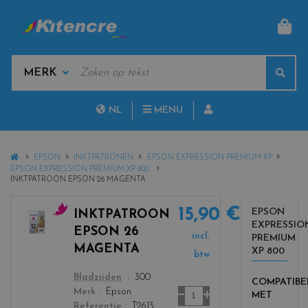
MAN
KEYWORDS
Sear
MANUFACTURERS
NL
MENU
FR
HOME
EPSON
INKTPATRONEN
EPSON EXPRESSION PREMIUM XP
EPSON EXPRESSION PREMIUM XP 800
INKTPATROON EPSON 26 MAGENTA
15,90 €
EPSON
INKTPATROON
EXPRESSIO
c
EPSON 26
incl.
PREMIUM
o
MAGENTA
XP 800
l
btw
o
color
Bladzijden
300
COMPATIBE
r
Aantal
Merk
Epson
MET
s
Referentie
T2613