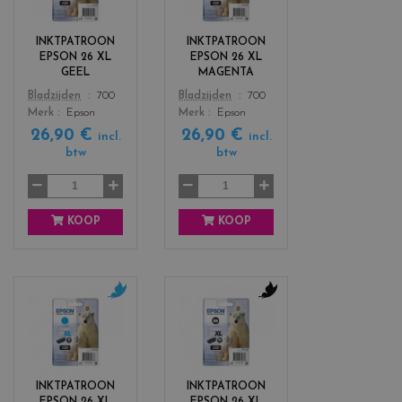
l
l
o
o
r
r
INKTPATROON
INKTPATROON
s
s
EPSON 26 XL
EPSON 26 XL
_
_
GEEL
MAGENTA
y
m
Color
Color
Bladzijden
700
Bladzijden
700
e
a
Merk
Epson
Merk
Epson
l
g
26,90 €
26,90 €
l
e
incl.
incl.
btw
btw
o
n
w
t
a
KOOP
KOOP
c
c
o
o
l
l
o
o
r
r
INKTPATROON
INKTPATROON
s
s
EPSON 26 XL
EPSON 26 XL