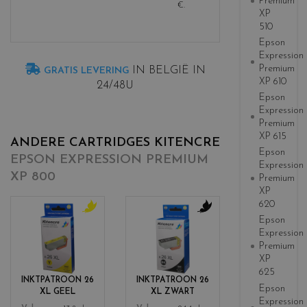
Premium
€
.
XP
510
Epson
Expression
Premium
IN BELGIË IN
GRATIS LEVERING
XP 610
24/48U
Epson
Expression
Premium
XP 615
ANDERE CARTRIDGES KITENCRE
Epson
EPSON EXPRESSION PREMIUM
Expression
XP 800
Premium
XP
620
Epson
c
c
Expression
o
o
Premium
l
l
XP
o
o
625
r
r
INKTPATROON 26
INKTPATROON 26
s
s
Epson
XL GEEL
XL ZWART
_
_
Expression