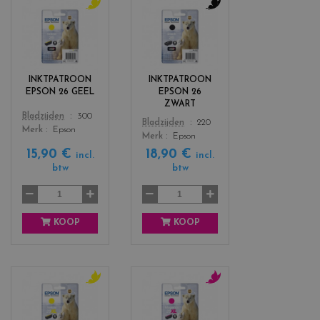
c
c
o
o
l
l
o
o
r
r
INKTPATROON
INKTPATROON
s
s
EPSON 26 GEEL
EPSON 26
_
_
ZWART
y
b
Color
Bladzijden
300
Color
Bladzijden
220
e
l
Merk
Epson
Merk
Epson
l
a
15,90 €
18,90 €
l
c
incl.
incl.
btw
btw
o
k
w
KOOP
KOOP
c
c
o
o