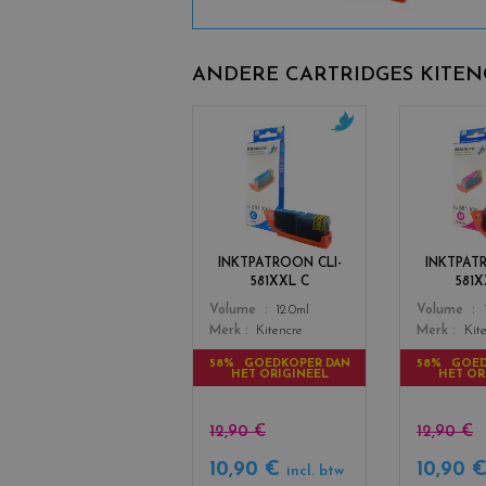
a
c
k
ANDERE CARTRIDGES KITE
c
o
l
o
r
s
INKTPATROON CLI-
INKTPAT
_
581XXL C
581
c
Color
Color
Volume
12.0ml
Volume
y
Merk
Kitencre
Merk
Kit
a
n
58% GOEDKOPER DAN
58% GOED
HET ORIGINEEL
HET OR
12,90 €
12,90 €
10,90 €
10,90 
incl. btw