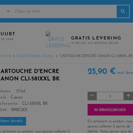
KEYWORDS
Sea
URERS
BUURT
GRATIS LEVERING
 20 JAAR
IN BELGIË VIA MONDIAL RELAY
CARTOUCHE D'ENCRE CANON CLI-581XXL BK
XMA TR
CANON PIXMA TR 8550
25,90 €
CARTOUCHE D'ENCRE
incl. btw
CANON CLI-581XXL BK
color
olume
11.7ml
Aantal
erk
Canon
eferentie
CLI-581XXL BK
IN WINKELWAGEN
OEM
1998C001
Meer details
En achetant ce produit, vous
pouvez collecter
2
points de
 achetant ce produit, vous pouvez collecter
2
fidélité
. Votre panier sera de