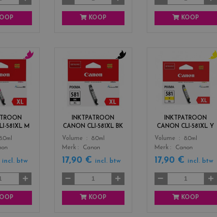
a
OOP
KOOP
KOOP
c
c
c
o
o
o
l
l
l
o
o
o
r
r
r
s
s
s
ATROON
INKTPATROON
INKTPATROON
_
_
_
I-581XL M
CANON CLI-581XL BK
CANON CLI-581XL Y
m
b
y
Color
Color
8.0ml
Volume
8.0ml
Volume
8.0ml
a
l
e
non
Merk
Canon
Merk
Canon
g
a
l
e
c
l
€
17,90 €
17,90 €
incl. btw
incl. btw
incl. btw
n
k
o
t
w
a
OOP
KOOP
KOOP