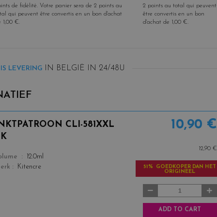
ints de fidélité
. Votre panier sera de
2
points
au
2
points
au total qui peuvent
tal qui peuvent être convertis en un bon d'achat
être convertis en un bon
e
1,00 €
.
d'achat de
1,00 €
.
IN BELGIË IN 24/48U
IS LEVERING
ATIEF
10,90 €
INKTPATROON CLI-581XXL
BK
12,90 €
color
olume
12.0ml
erk
Kitencre
51% GOEDKOPER DAN HET
ORIGINEEL
ADD TO CART