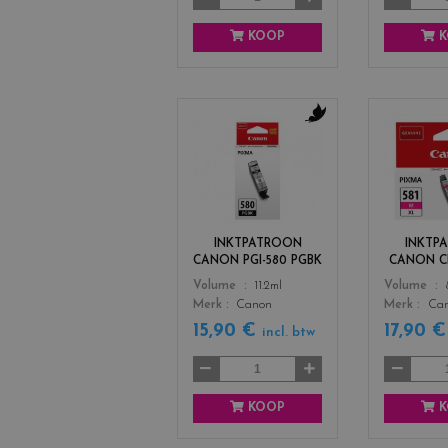
KOOP
K
c
o
l
o
r
s
INKTPATROON
INKTP
_
CANON PGI-580 PGBK
CANON CL
b
Color
Color
Volume
11.2ml
Volume
l
Merk
Canon
Merk
Ca
a
c
15,90 €
17,90 
incl. btw
k
KOOP
K