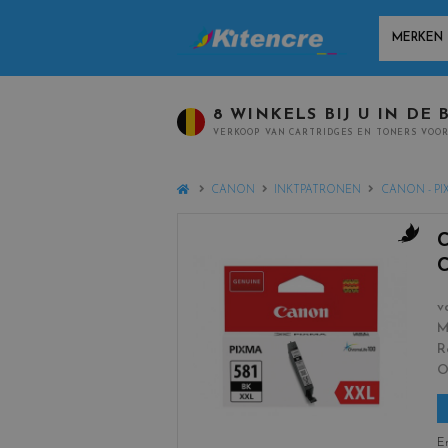
MANUFACT
8 WINKELS BIJ U IN DE 
VERKOOP VAN CARTRIDGES EN TONERS VOOR
HOME
CANON
INKTPATRONEN
CANON - PI
c
o
l
v
o
M
r
R
s
_
b
l
En
a