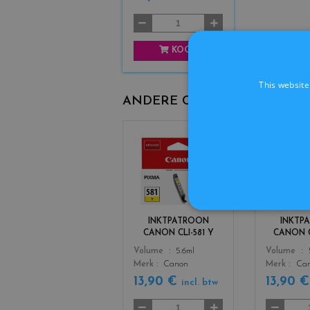
KOOP
This website
ANDERE CARTRIDGES ORIG
c
o
l
o
r
s
INKTPATROON
INKTP
_
CANON CLI-581 Y
CANON C
y
Color
Color
Volume
5.6ml
Volume
e
Merk
Canon
Merk
Ca
l
l
13,90 €
13,90 
incl. btw
o
w