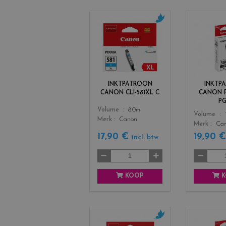
c
o
l
o
r
s
INKTPATROON
INKTP
_
CANON CLI-581XL C
CANON P
c
P
y
Color
Volume
8.0ml
Color
Volume
a
Merk
Canon
Merk
Ca
n
17,90 €
19,90 
incl. btw
KOOP
K
c