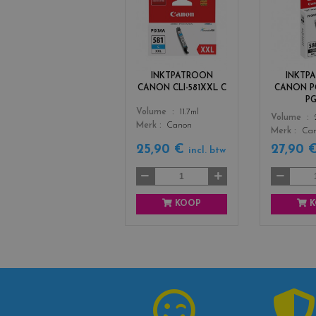
o
l
o
r
s
INKTPATROON
INKTP
_
CANON CLI-581XXL C
CANON P
c
P
y
Color
Volume
11.7ml
Color
Volume
a
Merk
Canon
Merk
Ca
n
25,90 €
27,90 
incl. btw
KOOP
K