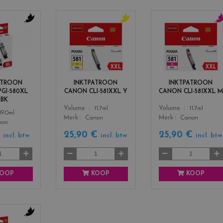
c
c
c
o
o
o
l
l
l
o
o
o
r
r
r
s
s
s
ATROON
INKTPATROON
INKTPATROON
_
_
_
GI-580XL
CANON CLI-581XXL Y
CANON CLI-581XXL M
b
y
m
GBK
l
e
a
Color
Color
Volume
11.7ml
Volume
11.7ml
19.0ml
a
l
g
Merk
Canon
Merk
Canon
non
c
l
e
k
o
n
€
25,90 €
25,90 €
incl. btw
incl. btw
incl. btw
w
t
a
OOP
KOOP
KOOP
c