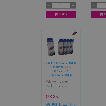
KOOP
K
c
o
l
o
r
s
PACK INKTPATRONEN
_
CLI581XXL / PGI-
b
580XXL - 5
l
INKTPATRONEN
a
Color
Volume
74.0ml
c
Merk
Kitencre
k
+
3
59,00 €
49,90 €
incl. btw