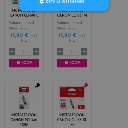
DETAILS WEERGEVEN
o
o
r
r
INKTPATROON
INKTPATROON
s
s
CANON CLI-581 C
CANON CLI-581 M
_
_
Color
Color
Volume
5.6ml
Volume
5.6ml
c
m
Merk
Canon
Merk
Canon
y
a
13,90 €
13,90 €
a
g
incl.
incl.
n
e
btw
btw
n
t
a
KOOP
KOOP
c
c
o
o
l
l
o
o
r
r
INKTPATROON
INKTPATROON
s
s
CANON PGI-580
CANON CLI-581XL
_
_
PGBK
M