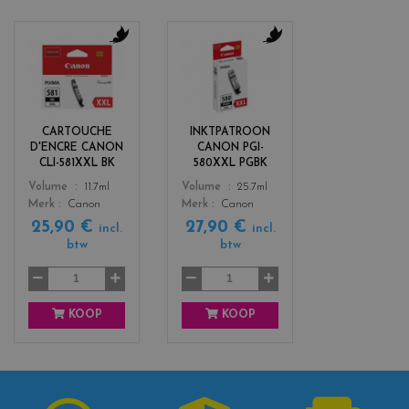
c
c
o
o
l
l
o
o
r
r
CARTOUCHE
INKTPATROON
s
s
D'ENCRE CANON
CANON PGI-
_
_
CLI-581XXL BK
580XXL PGBK
b
b
Color
Color
Volume
11.7ml
Volume
25.7ml
l
l
Merk
Canon
Merk
Canon
a
a
25,90 €
27,90 €
c
c
incl.
incl.
btw
btw
k
k
KOOP
KOOP