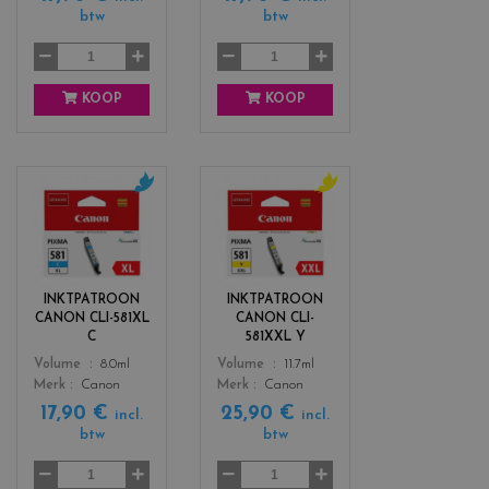
btw
btw
k
o
w
KOOP
KOOP
c
c
o
o
l
l
o
o
r
r
INKTPATROON
INKTPATROON
s
s
CANON CLI-581XL
CANON CLI-
_
_
C
581XXL Y
c
y
Color
Color
Volume
8.0ml
Volume
11.7ml
y
e
Merk
Canon
Merk
Canon
a
l
17,90 €
25,90 €
n
l
incl.
incl.
btw
btw
o
w