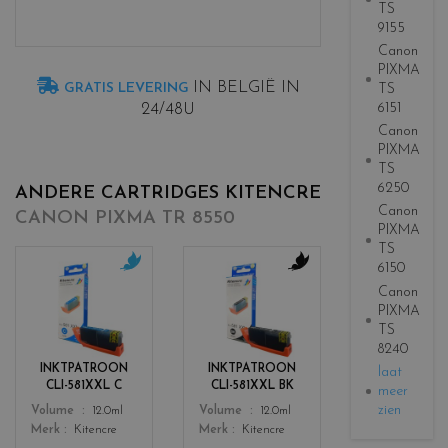
TS
9155
Canon
PIXMA
IN BELGIË IN
GRATIS LEVERING
TS
6151
24/48U
Canon
PIXMA
TS
6250
ANDERE CARTRIDGES KITENCRE
Canon
CANON PIXMA TR 8550
PIXMA
TS
6150
c
c
Canon
o
o
PIXMA
l
l
TS
o
o
8240
r
r
INKTPATROON
INKTPATROON
laat
s
s
CLI-581XXL C
CLI-581XXL BK
meer
_
_
zien
Color
Color
Volume
12.0ml
Volume
12.0ml
c
b
Merk
Kitencre
Merk
Kitencre
y
l