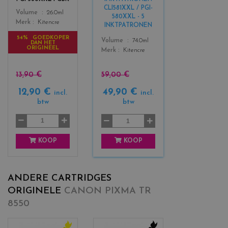
_
_
CLI581XXL / PGI-
Color
Volume
26.0ml
b
b
580XXL - 5
Merk
Kitencre
l
l
INKTPATRONEN
a
a
54% GOEDKOPER
Color
Volume
74.0ml
DAN HET
c
c
ORIGINEEL
Merk
Kitencre
k
k
+
3
13,90 €
59,00 €
12,90 €
49,90 €
incl.
incl.
btw
btw
KOOP
KOOP
ANDERE CARTRIDGES
ORIGINELE
CANON PIXMA TR
8550