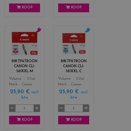
KOOP
KOOP
c
c
o
o
l
l
o
o
r
r
INKTPATROON
INKTPATROON
s
s
CANON CLI-
CANON CLI-
_
_
581XXL M
581XXL C
m
c
Color
Color
Volume
11.7ml
Volume
11.7ml
a
y
Merk
Canon
Merk
Canon
g
a
25,90 €
25,90 €
e
n
incl.
incl.
btw
btw
n
t
a
KOOP
KOOP