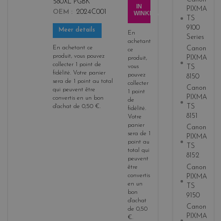
580XL PGBK
b
IN
PIXMA
OEM
2024C001
WINKELWAGEN
l
TS
a
9100
Meer details
En
Series
c
achetant
k
En achetant ce
Canon
ce
produit, vous pouvez
PIXMA
produit,
collecter
1
point de
vous
TS
fidélité
. Votre panier
pouvez
8150
sera de
1
point
au total
collecter
Canon
qui peuvent être
1
point
PIXMA
convertis en un bon
de
TS
d'achat de
0,50 €
.
fidélité
.
8151
Votre
panier
Canon
sera de
1
PIXMA
point
au
TS
total qui
8152
peuvent
Canon
être
convertis
PIXMA
en un
TS
bon
9150
d'achat
Canon
de
0,50
PIXMA
€
.