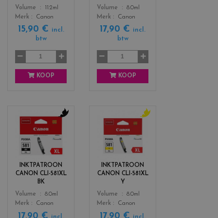
b
m
Color
Color
Volume
11.2ml
Volume
8.0ml
l
a
Merk
Canon
Merk
Canon
a
g
15,90 €
17,90 €
c
e
incl.
incl.
btw
btw
k
n
t
a
KOOP
KOOP
c
c
o
o
l
l
o
o
r
r
INKTPATROON
INKTPATROON
s
s
CANON CLI-581XL
CANON CLI-581XL
_
_
BK
Y
b
y
Color
Color
Volume
8.0ml
Volume
8.0ml
l
e
Merk
Canon
Merk
Canon
a
l
17,90 €
17,90 €
c
l
incl.
incl.