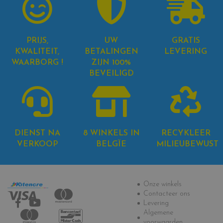
PRIJS,
UW
GRATIS
KWALITEIT,
BETALINGEN
LEVERING
WAARBORG !
ZIJN 100%
BEVEILIGD
DIENST NA
8 WINKELS IN
RECYKLEER
VERKOOP
BELGÏE
MILIEUBEWUST
Informatie
Onze winkels
Contacteer ons
Levering
Algemene
voorwaarden