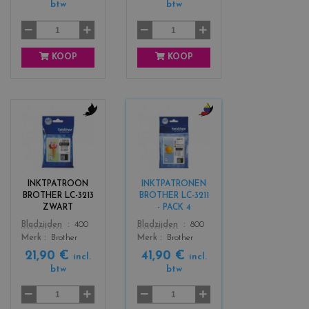
btw
btw
k
KOOP
KOOP
c
c
o
o
l
l
o
o
r
r
INKTPATROON
INKTPATRONEN
s
s
BROTHER LC-3213
BROTHER LC-3211
_
_
ZWART
- PACK 4
b
b
Color
Color
Bladzijden
400
Bladzijden
800
l
l
Merk
Brother
Merk
Brother
a
a
21,90 €
41,90 €
c
c
incl.
incl.
btw
btw
k
k
+
3