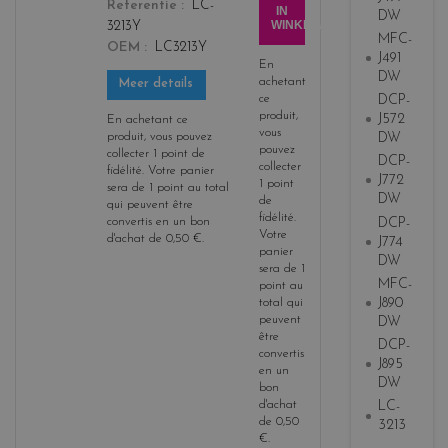
Referentie
LC-
y
IN
DW
WINKELWAGEN
3213Y
e
MFC-
OEM
LC3213Y
l
J491
En
l
DW
achetant
Meer details
o
ce
DCP-
w
produit,
J572
En achetant ce
vous
produit, vous pouvez
DW
pouvez
collecter
1
point de
DCP-
collecter
fidélité
. Votre panier
J772
1
point
sera de
1
point
au total
DW
de
qui peuvent être
fidélité
.
DCP-
convertis en un bon
Votre
d'achat de
0,50 €
.
J774
panier
DW
sera de
1
MFC-
point
au
J890
total qui
peuvent
DW
être
DCP-
convertis
J895
en un
DW
bon
d'achat
LC-
de
0,50
3213
€
.