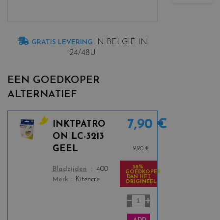
IN BELGIË IN
GRATIS LEVERING
24/48U
EEN GOEDKOPER
ALTERNATIEF
7,90 €
INKTPATRO
c
ON LC-3213
o
GEEL
9,90 €
l
o
38%
color
Bladzijden
400
GOEDKOPER
r
DAN HET
Merk
Kitencre
ORIGINEEL
s
_
y
e