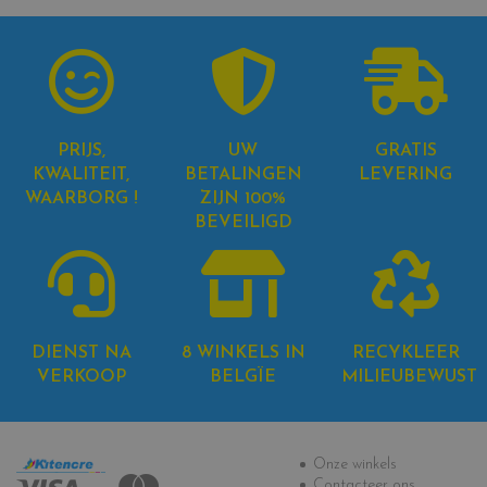
PRIJS,
UW
GRATIS
KWALITEIT,
BETALINGEN
LEVERING
WAARBORG !
ZIJN 100%
BEVEILIGD
DIENST NA
8 WINKELS IN
RECYKLEER
VERKOOP
BELGÏE
MILIEUBEWUST
Informatie
Onze winkels
Contacteer ons