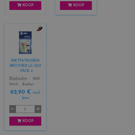
KOOP
KOOP
c
o
l
o
r
INKTPATRONEN
s
BROTHER LC-3213
_
- PACK 4
b
Color
Bladzijden
1600
l
Merk
Brother
a
62,90 €
c
incl.
btw
k
+
3
KOOP