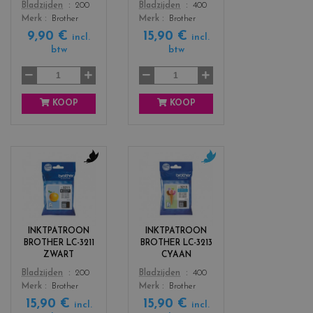
Color
Color
Bladzijden
200
Bladzijden
400
e
a
Merk
Brother
Merk
Brother
l
g
9,90 €
15,90 €
l
e
incl.
incl.
btw
btw
o
n
w
t
a
KOOP
KOOP
c
c
o
o
l
l
o
o
r
r
INKTPATROON
INKTPATROON
s
s
BROTHER LC-3211
BROTHER LC-3213
_
_
ZWART
CYAAN
b
c
Color
Color
Bladzijden
200
Bladzijden
400
l
y
Merk
Brother
Merk
Brother
a
a
15,90 €
15,90 €
c
n
incl.
incl.