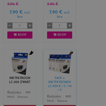
9,90 €
9,90 €
7,90 €
7,90 €
incl.
incl.
btw
btw
KOOP
KOOP
c
c
o
o
l
l
o
o
r
r
INKTPATROON
PACK 4
s
s
LC-3213 ZWART
INKTPATRONEN
_
_
LC-3213 K / C / M
b
b
/ Y
Color
Bladzijden
400
l
l
Color
Bladzijden
1600
Merk
Kitencre
a
a
Merk
Kitencre
c
c