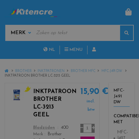
MAN
KEYWORDS
Sear
MANUFACTURERS
NL
MENU
FR
HOME
BROTHER
INKTPATRONEN
BROTHER MFC
MFC-J491 DW
INKTPATROON BROTHER LC-3213 GEEL
15,90 €
MFC-
INKTPATROON
J491
c
BROTHER
incl.
DW
o
LC-3213
l
btw
GEEL
COMPATIBE
o
MET
r
Aantal
color
Bladzijden
400
s
MFC-
Merk
Brother
_
J497