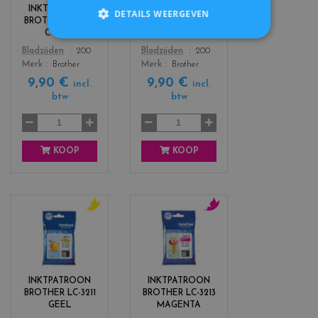
r
r
INKTPATROON
INKTPATROON
DETAILS WEERGEVEN
s
s
BROTHER LC-3211
BROTHER LC-3211
_
_
CYAAN
MAGENTA
c
m
Color
Color
Bladzijden
200
Bladzijden
200
y
a
Merk
Brother
Merk
Brother
a
g
9,90 €
9,90 €
n
e
incl.
incl.
btw
btw
n
t
a
KOOP
KOOP
c
c
o
o
l
l
o
o
r
r
INKTPATROON
INKTPATROON
s
s
BROTHER LC-3211
BROTHER LC-3213
_
_
GEEL
MAGENTA
y
m