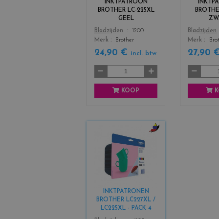
INKTPATROON
INKTP
_
BROTHER LC-225XL
BROTHE
y
GEEL
ZW
e
Color
Color
Bladzijden
1200
Bladzijden
l
Merk
Brother
Merk
Bro
l
o
24,90 €
27,90 
incl. btw
w
KOOP
K
c
o
l
o
r
s
INKTPATRONEN
_
BROTHER LC227XL /
b
LC225XL - PACK 4
l