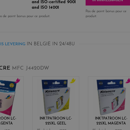
and ISO-certified 9001
and ISO 14001
Pas de point bonus pour ce
s de point bonus pour ce produit.
produit.
IN BELGIË IN 24/48U
IS LEVERING
NCRE
MFC J4420DW
c
c
c
o
o
o
l
l
l
o
o
o
r
r
r
s
s
s
ROON LC-
INKTPATROON LC-
INKTPATROON LC-
_
_
_
AGENTA
225XL GEEL
225XL MAGENTA
m
y
m