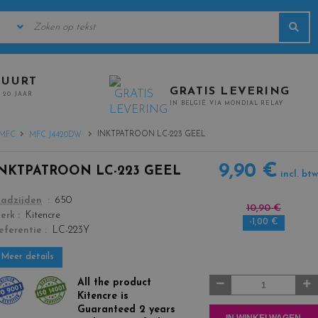
KEYWORDS
Sea
URERS
BUURT
GRATIS LEVERING
 20 JAAR
IN BELGIË VIA MONDIAL RELAY
INKTPATROON LC-223 GEEL
MFC
MFC J4420DW
9,90 €
INKTPATROON LC-223 GEEL
incl. btw
color
ladzijden
650
10,90 €
erk
Kitencre
-1,00 €
eferentie
LC-223Y
Meer details
Aantal
All the product
Kitencre is
Guaranteed 2 years
IN WINKELWAGEN