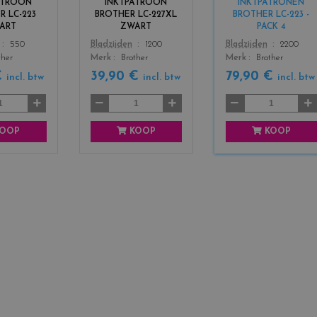
ATROON
INKTPATROON
INKTPATRONEN
_
_
_
R LC-223
BROTHER LC-227XL
BROTHER LC-223 -
b
b
b
ART
ZWART
PACK 4
l
l
l
Color
Color
550
Bladzijden
1200
Bladzijden
2200
a
a
a
ther
Merk
Brother
Merk
Brother
c
c
c
k
k
k
€
39,90 €
79,90 €
incl. btw
incl. btw
incl. btw
+
3
OOP
KOOP
KOOP