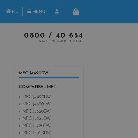
rch
NL
MENU
MANDJE
FR
0800 / 40 654
GRATIS NUMMER IN BELGIË
MFC J4420DW
COMPATIBEL MET
MFC J4420DW
MFC J4620DW
MFC J5620DW
MFC J5625DW
MFC J5720DW
MFC J5320DW