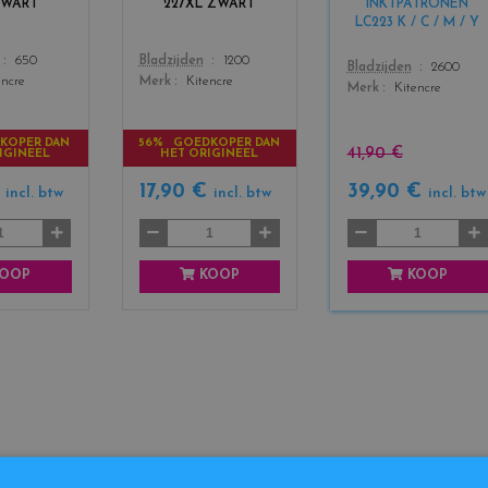
ZWART
227XL ZWART
INKTPATRONEN
b
b
b
LC223 K / C / M / Y
l
l
l
a
a
a
Color
650
Bladzijden
1200
Color
Bladzijden
2600
c
c
c
encre
Merk
Kitencre
Merk
Kitencre
k
k
k
+
3
KOPER DAN
56% GOEDKOPER DAN
41,90 €
IGINEEL
HET ORIGINEEL
€
17,90 €
39,90 €
incl. btw
incl. btw
incl. btw
OOP
KOOP
KOOP