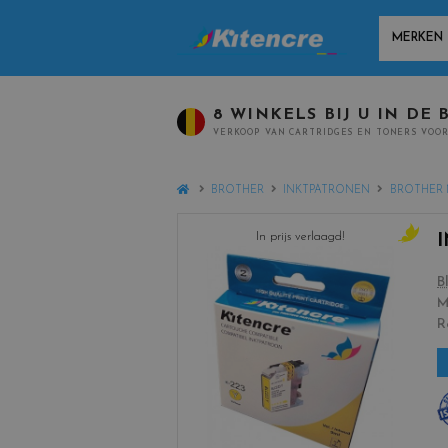
MANUFACT
8 WINKELS BIJ U IN DE 
VERKOOP VAN CARTRIDGES EN TONERS VOOR
HOME
BROTHER
INKTPATRONEN
BROTHER 
In prijs verlaagd!
c
o
B
l
M
o
R
r
s
_
y
e
l