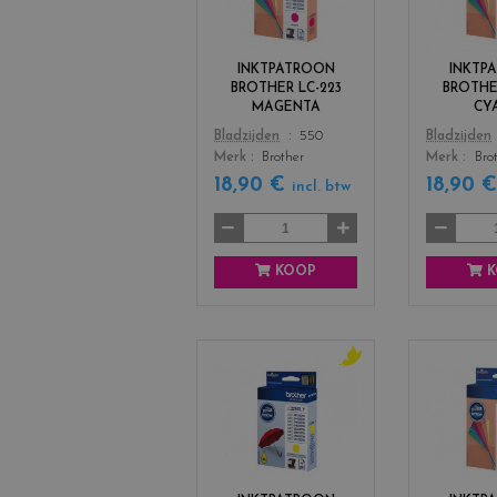
o
r
s
INKTPATROON
INKTP
_
BROTHER LC-223
BROTHE
m
MAGENTA
CY
a
Color
Color
Bladzijden
550
Bladzijden
g
Merk
Brother
Merk
Bro
e
n
18,90 €
18,90 
incl. btw
t
a
KOOP
K
c
o
l
o
r
s