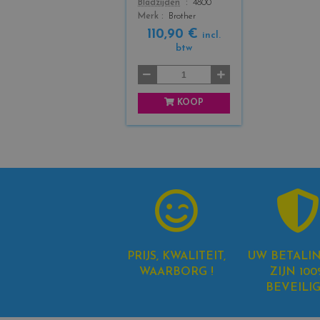
Color
Bladzijden
4800
a
Merk
Brother
c
k
110,90 €
incl.
+
btw
3
KOOP
PRIJS, KWALITEIT,
UW BETALI
WAARBORG !
ZIJN 100
BEVEILI