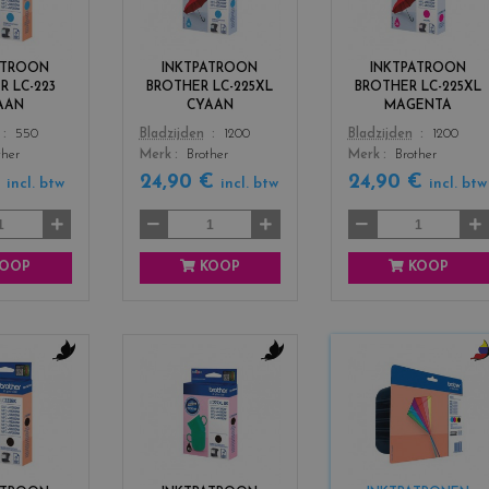
o
o
o
r
r
r
s
s
s
ATROON
INKTPATROON
INKTPATROON
_
_
_
R LC-223
BROTHER LC-225XL
BROTHER LC-225XL
c
c
m
AAN
CYAAN
MAGENTA
y
y
a
Color
Color
550
Bladzijden
1200
Bladzijden
1200
a
a
g
ther
Merk
Brother
Merk
Brother
n
n
e
n
€
24,90 €
24,90 €
incl. btw
incl. btw
incl. btw
t
a
OOP
KOOP
KOOP
c
c
c
o
o
o
l
l
l
o
o
o
r
r
r
s
s
s