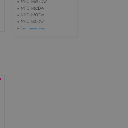
MFC-J4625DW
MFC-J480DW
MFC-J680DW
MFC-J880DW
laat meer zien